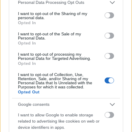
Please note that this website/app uses one or more Google
Personal Data Processing Opt Outs
services and may gather and store information including but
not limited to your visit or usage behaviour. You may click to
I want to opt-out of the Sharing of my
personal data.
grant or deny consent to Google and its third-party tags to
Opted In
use your data for below specified purposes in below Google
consent section.
I want to opt-out of the Sale of my
Personal Data.
Opted In
I want to opt-out of processing my
Personal Data for Targeted Advertising.
Ezek a csillagjegyek kezelik
Opted In
legborzalmasabban a stresszt
I want to opt-out of Collection, Use,
Retention, Sale, and/or Sharing of my
Personal Data that Is Unrelated with the
Purposes for which it was collected.
Bak (12. 22-01. 20.)
Kedvesed érzelmi világában
Opted Out
reggel rendet rakhatsz, később viszont a családban
attól függ a nyugalmad, hogy életed párja képes-e
Google consents
megfékezni erőszakosságát.
I want to allow Google to enable storage
Vízöntő (01. 21-02. 19.)
A reggeli órákban váratlan
related to advertising like cookies on web or
kiadással vagy bevételkieséssel kell szembenézned,
device identifiers in apps.