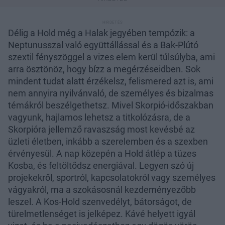
Délig a Hold még a Halak jegyében tempózik: a
Neptunusszal való együttállással és a Bak-Plútó
szextil fényszöggel a vizes elem kerül túlsúlyba, ami
arra ösztönöz, hogy bízz a megérzéseidben. Sok
mindent tudat alatt érzékelsz, felismered azt is, ami
nem annyira nyilvánvaló, de személyes és bizalmas
témákról beszélgethetsz. Mivel Skorpió-időszakban
vagyunk, hajlamos lehetsz a titkolózásra, de a
Skorpióra jellemző ravaszság most kevésbé az
üzleti életben, inkább a szerelemben és a szexben
érvényesül. A nap közepén a Hold átlép a tüzes
Kosba, és feltöltődsz energiával. Legyen szó új
projekekről, sportról, kapcsolatokról vagy személyes
vágyakról, ma a szokásosnál kezdeményezőbb
leszel. A Kos-Hold szenvedélyt, bátorságot, de
türelmetlenséget is jelképez. Kávé helyett igyál