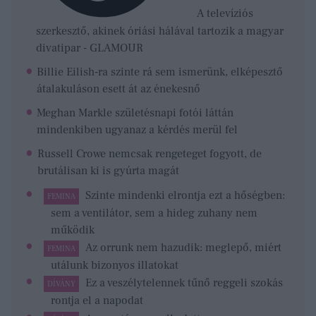
A televíziós
szerkesztő, akinek óriási hálával tartozik a magyar
divatipar - GLAMOUR
Billie Eilish-ra szinte rá sem ismerünk, elképesztő
átalakuláson esett át az énekesnő
Meghan Markle születésnapi fotói láttán
mindenkiben ugyanaz a kérdés merül fel
Russell Crowe nemcsak rengeteget fogyott, de
brutálisan ki is gyúrta magát
Szinte mindenki elrontja ezt a hőségben:
FEMINA
sem a ventilátor, sem a hideg zuhany nem
működik
Az orrunk nem hazudik: meglepő, miért
FEMINA
utálunk bizonyos illatokat
Ez a veszélytelennek tűnő reggeli szokás
DÍVÁNY
rontja el a napodat