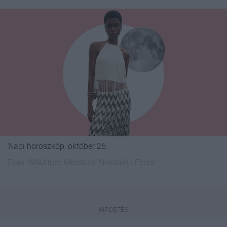
Napi horoszkóp: október 26.
Fotó:
IMAXtree, Montázs: Nikolaidu Fédra