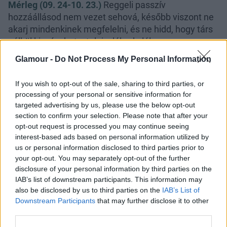
Mérleg (09. 24-10. 23.)
Reggeli passzív
hozzáállásod nem vezet sehová, később viszont ne
akarj mindenkinek megfelelni, és ne hidd, hogy társ
nélkül kicsúszhat a talaj a lábad alól.
Glamour -
Do Not Process My Personal Information
Skorpió (10. 24-11. 22.)
A nap első fele alkalmas
szerelmi vallomásra, a munkahelyeden viszont
If you wish to opt-out of the sale, sharing to third parties, or
próbálj meg sokkal keményebb és határozottabb
processing of your personal or sensitive information for
lenni, csak a haragodat fékezd meg.
targeted advertising by us, please use the below opt-out
section to confirm your selection. Please note that after your
Nyilas (11. 23-12. 21.)
A nap első felében kerüld el
opt-out request is processed you may continue seeing
azokat az embereket, akik kihasználhatnak, később
interest-based ads based on personal information utilized by
viszont egy kockázatos vállalkozás és egy váratlan
us or personal information disclosed to third parties prior to
kaland is bejöhet.
your opt-out. You may separately opt-out of the further
disclosure of your personal information by third parties on the
IAB’s list of downstream participants. This information may
also be disclosed by us to third parties on the
IAB’s List of
Downstream Participants
that may further disclose it to other
third parties.