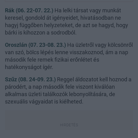
Rák (06. 22-07. 22.)
Ha lelki társat vagy munkát
keresel, gondold át igényeidet, hivatásodban ne
hagyj függőben helyzeteket, de azt se hagyd, hogy
bárki is kihozzon a sodrodból.
Oroszlán (07. 23-08. 23.)
Ha üzletről vagy kölcsönről
van szó, bölcs lépés lenne visszakoznod, ám a nap
második fele remek fizikai erőnlétet és
hatékonyságot ígér.
Szűz (08. 24-09. 23.)
Reggel áldozatot kell hoznod a
párodért, a nap második fele viszont kiválóan
alkalmas üzleti találkozók lebonyolítására, de
szexuális vágyaidat is kiélheted.