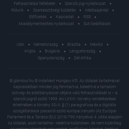
Felhasználási feltételek
Szerzői jogi nyilatkozat
Rólunk
Szerkesztőségi küldetés
Médiaajánlat
Előfizetés
Kapcsolat
RSS
Akadálymentesítési nyilatkozat
Süti beállítások
USA
Németország
Brazília
Mexikó
Anglia
Bulgária
Lengyelország
Spanyolország
Dél-Afrika
© glamour.hu © IndaNext Hungary Kft. Az oldalak tartalmával
kapcsolatban minden jog fenntartva, beleértve a tartalom
szöveg- és adatbányászat céljára való felhasználását is – a
szerzői jogról szóló 1999. évi LXXVI. törvény rendelkezései
értelmében a törvény 35/A. § (1) paragrafusa és a digitális
szolgáltatások piacairól szóló európai irányelv (Az Európai
Parlament és a Tanács (EU) 2019/790 Irányelve) 4. cikke alapján!
Az oldalak, azok tartalma - ideértve különösen, de nem kizárólag
az azokon közzétett szövegeket, grafikákat, képeket, fotókat,