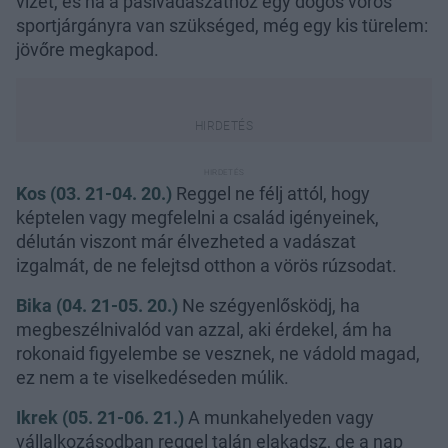
vizet, és ha a pasivadászathoz egy dögös vörös
sportjárgányra van szükséged, még egy kis türelem:
jövőre megkapod.
Kos (03. 21-04. 20.)
Reggel ne félj attól, hogy
képtelen vagy megfelelni a család igényeinek,
délután viszont már élvezheted a vadászat
izgalmát, de ne felejtsd otthon a vörös rúzsodat.
Bika (04. 21-05. 20.)
Ne szégyenlősködj, ha
megbeszélnivalód van azzal, aki érdekel, ám ha
rokonaid figyelembe se vesznek, ne vádold magad,
ez nem a te viselkedéseden múlik.
Ikrek (05. 21-06. 21.)
A munkahelyeden vagy
vállalkozásodban reggel talán elakadsz, de a nap