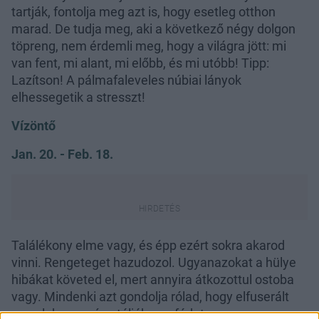
tartják, fontolja meg azt is, hogy esetleg otthon
marad. De tudja meg, aki a következő négy dolgon
töpreng, nem érdemli meg, hogy a világra jött: mi
van fent, mi alant, mi előbb, és mi utóbb! Tipp:
Lazítson! A pálmafaleveles núbiai lányok
elhessegetik a stresszt!
Vízöntő
Jan. 20. - Feb. 18.
Találékony elme vagy, és épp ezért sokra akarod
vinni. Rengeteget hazudozol. Ugyanazokat a hülye
hibákat követed el, mert annyira átkozottul ostoba
vagy. Mindenki azt gondolja rólad, hogy elfuserált
egy alak vagy, és utálják a pofádat.