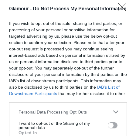
Glamour -
Do Not Process My Personal Information
Önt azért szereti sok ember, mert úgy néz ki, mintha
biszex lenne. Rendkívül csekély a befolyása a
If you wish to opt-out of the sale, sharing to third parties, or
barátaira, ismerőseidre és az emberek kikérik
processing of your personal or sensitive information for
maguknak állandó erőfitogtatását.
targeted advertising by us, please use the below opt-out
Kisebbrendűségtől szenved, pedig nem kellene. Ön
section to confirm your selection. Please note that after your
tényleg kisebbrendű. Ebben a nehéz időszakban a
opt-out request is processed you may continue seeing
kézremegésére kellene egy kicsit jobban
interest-based ads based on personal information utilized by
odafigyelnie. Elképzelhető, hogy mások ezt
us or personal information disclosed to third parties prior to
erőszakosságnak érzik, s félelmet kelt bennük. Ha a
your opt-out. You may separately opt-out of the further
disclosure of your personal information by third parties on the
napokban Balázs Pali egy titkos találkára invitálja
IAB’s list of downstream participants. This information may
egy külvárosi azbesztkamrába, semmi szín alatt ne
also be disclosed by us to third parties on the
IAB’s List of
menjen el! De sose árulja el senkinek: a rendőrök
Downstream Participants
that may further disclose it to other
intelligensek és a Föld banán alakú. Tipp: Törődjön
third parties.
többet egészségével!
Please note that this website/app uses one or more Google
Personal Data Processing Opt Outs
services and may gather and store information including but
not limited to your visit or usage behaviour. You may click to
I want to opt-out of the Sharing of my
personal data.
grant or deny consent to Google and its third-party tags to
Opted In