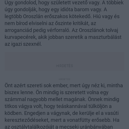
Úgy gondolod, hogy született vezető vagy. A többiek
úgy gondolják, hogy egy idióta barom vagy. A
legtöbb Oroszlán erőszakos kötekedő. Hiú vagy és
nem bírod elviselni az őszinte kritikát, az
arroganciád pedig vérforraló. Az Oroszlánok tolvaj
kurvapecérek, akik jobban szeretik a maszturbálást
az igazi szexnél.
Önt azért szereti sok ember, mert úgy néz ki, mintha
biszex lenne. Ön mindig is szeretett volna egy
számmal nagyobb mellet magának. Önnek mindig
titkos vágya volt, hogy teáskannával tülköljön a
ködben. Engedjen a vágynak, de kerülje el a vasúti
kereszteződéseket, mert a vonatfütty erősebb. Ha
az osztálytalálkozóját a mecseki uránbányában