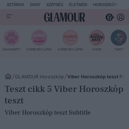
SZTÁROK
DIVAT
SZÉPSÉG
ÉLETMÓD
HOROSZKÓP
KU
MANCSPARTY
NYEREMÉNYJÁTÉK
NYEREMÉNYJÁTÉK
SYOSS
TAROT
GLAMOUR Horoszkóp
Viber Horoszkóp teszt Page
Teszt cikk 5 Viber Horoszkóp
teszt
Viber Horoszkóp teszt Subtitle