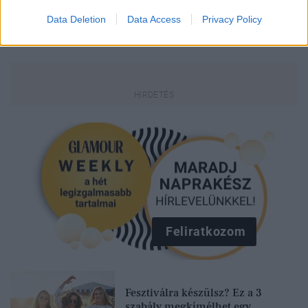
Data Deletion
Data Access
Privacy Policy
Kövesd a Glamour cikkeit a
Google hírekben
is!
Feliratkozom
Fesztiválra készülsz? Ez a 3
szabály megkímélhet egy