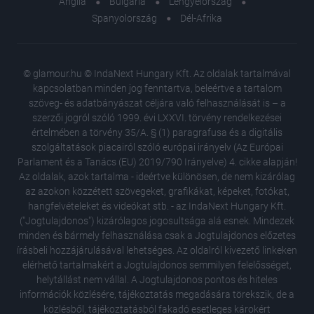
Anglia
Bulgária
Lengyelország
Spanyolország
Dél-Afrika
© glamour.hu © IndaNext Hungary Kft. Az oldalak tartalmával
kapcsolatban minden jog fenntartva, beleértve a tartalom
szöveg- és adatbányászat céljára való felhasználását is – a
szerzői jogról szóló 1999. évi LXXVI. törvény rendelkezései
értelmében a törvény 35/A. § (1) paragrafusa és a digitális
szolgáltatások piacairól szóló európai irányelv (Az Európai
Parlament és a Tanács (EU) 2019/790 Irányelve) 4. cikke alapján!
Az oldalak, azok tartalma - ideértve különösen, de nem kizárólag
az azokon közzétett szövegeket, grafikákat, képeket, fotókat,
hangfelvételeket és videókat stb. - az IndaNext Hungary Kft.
("Jogtulajdonos") kizárólagos jogosultsága alá esnek. Mindezek
minden és bármely felhasználása csak a Jogtulajdonos előzetes
írásbeli hozzájárulásával lehetséges. Az oldalról kivezető linkeken
elérhető tartalmakért a Jogtulajdonos semmilyen felelősséget,
Ezt a k
helytállást nem vállal. A Jogtulajdonos pontos és hiteles
újszülöt
információk közlésére, tájékoztatás megadására törekszik, de a
választ
közlésből, tájékoztatásból fakadó esetleges károkért