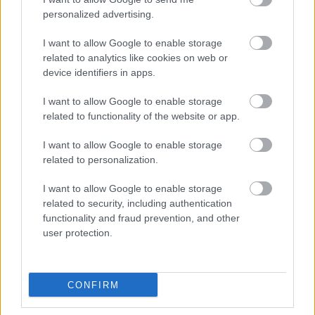
Megosztás
personalized advertising.
Messengeren
I want to allow Google to enable storage
Itt állíthatod be
, hogy a Google
related to analytics like cookies on web or
keresőben könnyebben megtaláld a
device identifiers in apps.
glamour.hu cikkeit
I want to allow Google to enable storage
related to functionality of the website or app.
I want to allow Google to enable storage
related to personalization.
I want to allow Google to enable storage
related to security, including authentication
functionality and fraud prevention, and other
user protection.
CONFIRM
OROSZLÁN