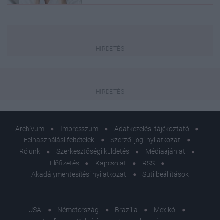
Archívum
Impresszum
Adatkezelési tájékoztató
Felhasználási feltételek
Szerzői jogi nyilatkozat
Rólunk
Szerkesztőségi küldetés
Médiaajánlat
Előfizetés
Kapcsolat
RSS
Akadálymentesítési nyilatkozat
Süti beállítások
USA
Németország
Brazília
Mexikó