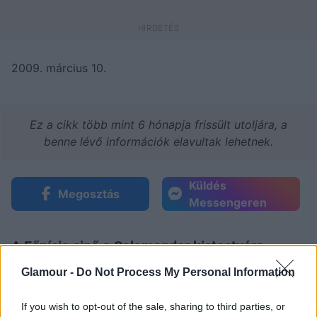
2009. március 10.
Ez a cikk több mint 6 hónapja frissült utoljára, a
benne lévő információk elavultak lehetnek.
Küldés
Megosztás
Messengeren
A Főnícia cipő a Salamander kistestvére,
üzleteiben minőségi lábbelikből
Glamour -
Do Not Process My Personal Information
válogathatunk, úgy mint: Salamander, Bugatti,
Lacoste, vagy Tommy Hilfiger. Férfi, női és
If you wish to opt-out of the sale, sharing to third parties, or
gyermek cipőkínálatuk mellett megtalálhatóak