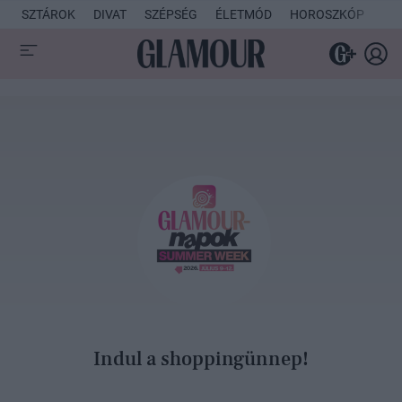
SZTÁROK
DIVAT
SZÉPSÉG
ÉLETMÓD
HOROSZKÓP
KU
Indul a shoppingünnep!