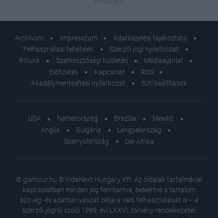
Archívum
Impresszum
Adatkezelési tájékoztató
Felhasználási feltételek
Szerzői jogi nyilatkozat
Rólunk
Szerkesztőségi küldetés
Médiaajánlat
Előfizetés
Kapcsolat
RSS
Akadálymentesítési nyilatkozat
Süti beállítások
USA
Németország
Brazília
Mexikó
Anglia
Bulgária
Lengyelország
Spanyolország
Dél-Afrika
© glamour.hu © IndaNext Hungary Kft. Az oldalak tartalmával
kapcsolatban minden jog fenntartva, beleértve a tartalom
szöveg- és adatbányászat céljára való felhasználását is – a
szerzői jogról szóló 1999. évi LXXVI. törvény rendelkezései