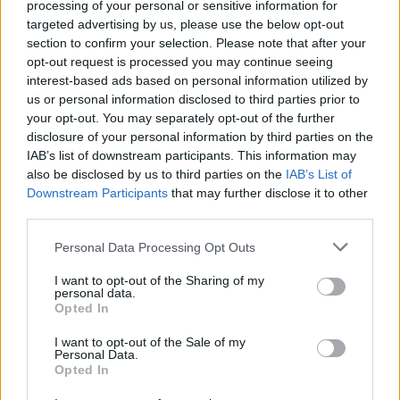
processing of your personal or sensitive information for
cipőápolási termékek, sámfák és egyéb
targeted advertising by us, please use the below opt-out
kiegészítők is.
galeria"); return false;"
section to confirm your selection. Please note that after your
href="/galeria/199">Íme egy kis ízelítő az üzlet
opt-out request is processed you may continue seeing
kínálatából.
interest-based ads based on personal information utilized by
us or personal information disclosed to third parties prior to
your opt-out. You may separately opt-out of the further
disclosure of your personal information by third parties on the
IAB’s list of downstream participants. This information may
also be disclosed by us to third parties on the
IAB’s List of
Downstream Participants
that may further disclose it to other
third parties.
Küldés
Please note that this website/app uses one or more Google
Megosztás
Personal Data Processing Opt Outs
Messengeren
services and may gather and store information including but
not limited to your visit or usage behaviour. You may click to
I want to opt-out of the Sharing of my
personal data.
grant or deny consent to Google and its third-party tags to
Itt állíthatod be
, hogy a Google
Opted In
use your data for below specified purposes in below Google
keresőben könnyebben megtaláld a
glamour.hu cikkeit
consent section.
I want to opt-out of the Sale of my
Personal Data.
Opted In