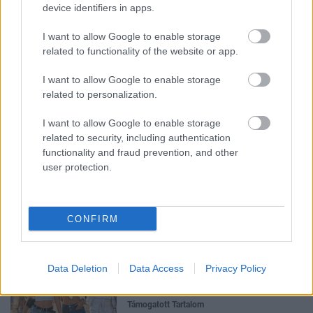
device identifiers in apps.
I want to allow Google to enable storage
related to functionality of the website or app.
I want to allow Google to enable storage
related to personalization.
Feliratkozom
I want to allow Google to enable storage
related to security, including authentication
functionality and fraud prevention, and other
user protection.
Mindenki azt hiszi, hogy
egészségtelen, pedig a hekk és a
lángos is jót tehe
Támogatott Tartalom
CONFIRM
Fesztiválra készülsz? Ez a 3
Data Deletion
Data Access
Privacy Policy
szabály megkímélhet egy
nagyon kellemetlen problémától
Támogatott Tartalom