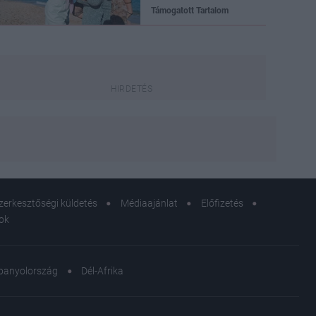
Támogatott Tartalom
zerkesztőségi küldetés
Médiaajánlat
Előfizetés
sok
panyolország
Dél-Afrika
Külön