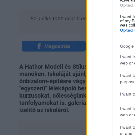
Advertis
Opted 
I want t
Ez a cikk több mint 6 hónapja frissült utoljár
of my P
lehetnek.
was col
Opted 
Megosztás
Küldés Mess
Google 
I want t
web or d
A Hathor Modell és Stílusiskola vezetője F
manöken. Iskoláját ajánlja minden modellka
I want t
önbizalom-építésre vágyó fiatalnak. Tanfo
purpose
"egyszerű" lélekápoló beszélgetős órától 
I want 
kurzusokat, nőiességünket erősítő, valami
tanfolyamokat is.
galeria"); return false;" 
I want t
ízelítő az iskoláról.
web or d
I want t
or app.