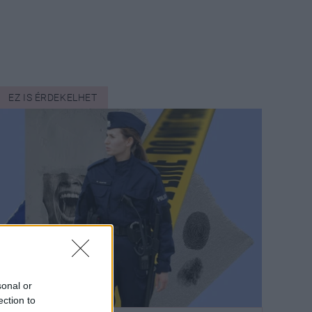
EZ IS ÉRDEKELHET
sonal or
ection to