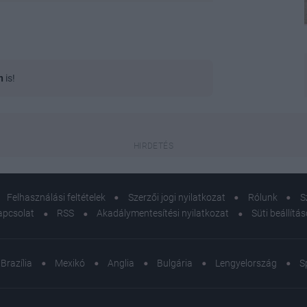
n
is!
Felhasználási feltételek
Szerzői jogi nyilatkozat
Rólunk
S
apcsolat
RSS
Akadálymentesítési nyilatkozat
Süti beállítá
Brazília
Mexikó
Anglia
Bulgária
Lengyelország
S