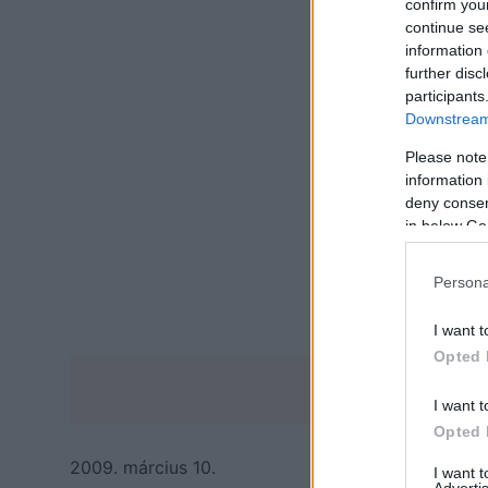
confirm you
continue se
information 
further disc
participants
Downstream 
Please note
information 
deny consent
in below Go
Persona
I want t
Opted 
I want t
Opted 
2009. március 10.
I want 