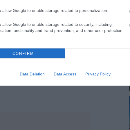
o allow Google to enable storage related to personalization.
o allow Google to enable storage related to security, including
sengeren
Pinterest
cation functionality and fraud prevention, and other user protection.
nyebben megtaláld a glamour.hu
CONFIRM
Data Deletion
Data Access
Privacy Policy