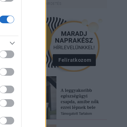
Feliratkozom
A leggyakoribb
egészségügyi
csapda, amibe nők
ezrei lépnek bele
Támogatott Tartalom