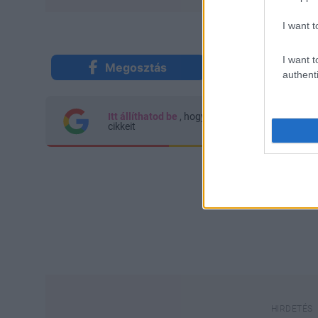
I want t
I want t
Megosztás
Küldés Mes
authenti
Itt állíthatod be
, hogy a Google keresőben kön
cikkeit