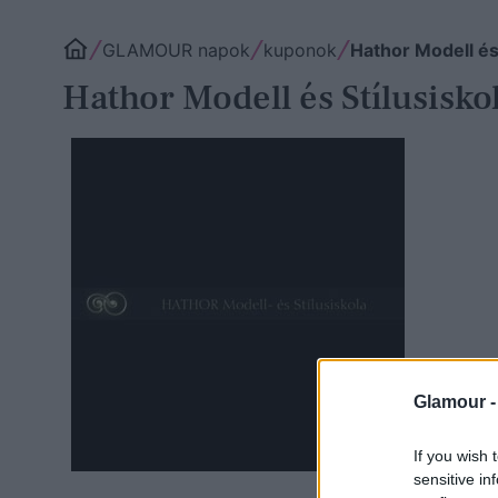
GLAMOUR napok
kuponok
Hathor Modell és 
Hathor Modell és Stílusisko
Glamour 
If you wish 
sensitive in