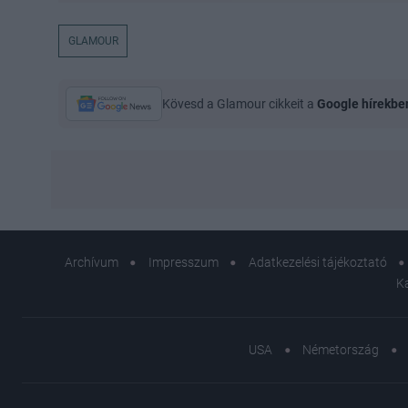
GLAMOUR
Kövesd a Glamour cikkeit a
Google hírekbe
Archívum
Impresszum
Adatkezelési tájékoztató
K
USA
Németország