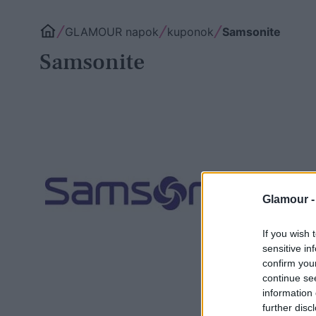
GLAMOUR napok
kuponok
Samsonite
Samsonite
Glamour 
If you wish 
sensitive in
confirm you
continue se
information 
further disc