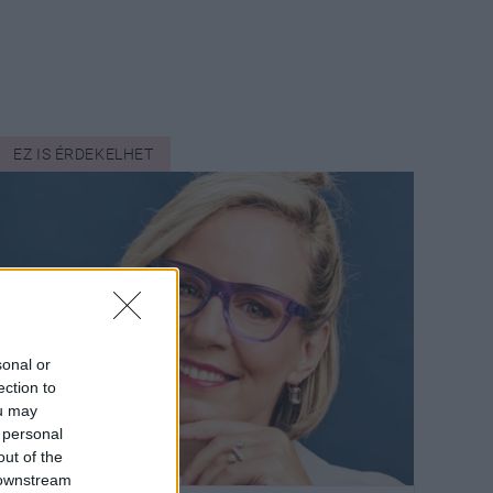
EZ IS ÉRDEKELHET
sonal or
ection to
ou may
 personal
out of the
 downstream