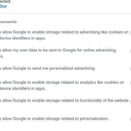
lected.
Out
a világ egyik legnagyobb és
kciója már az 1910-es évektől
consents
ska, üzleti táska, fedélzeti táska,
kiegészítők, komputertáska,
o allow Google to enable storage related to advertising like cookies on
puha bőrönd, ruhazsák, utazó-és
evice identifiers in apps.
rn false;" href="/galeria/239">Íme
o allow my user data to be sent to Google for online advertising
s.
to allow Google to send me personalized advertising.
o allow Google to enable storage related to analytics like cookies on
evice identifiers in apps.
o allow Google to enable storage related to functionality of the website
sengeren
Pinterest
o allow Google to enable storage related to personalization.
nyebben megtaláld a glamour.hu