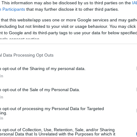
. This information may also be disclosed by us to third parties on the
IA
Participants
that may further disclose it to other third parties.
 that this website/app uses one or more Google services and may gath
including but not limited to your visit or usage behaviour. You may click 
 to Google and its third-party tags to use your data for below specifi
ogle consent section.
l Data Processing Opt Outs
o opt-out of the Sharing of my personal data.
In
o opt-out of the Sale of my Personal Data.
In
a, a benne lévő információk elavultak
to opt-out of processing my Personal Data for Targeted
ing.
In
engeren
Pinterest
o opt-out of Collection, Use, Retention, Sale, and/or Sharing
ersonal Data that Is Unrelated with the Purposes for which it