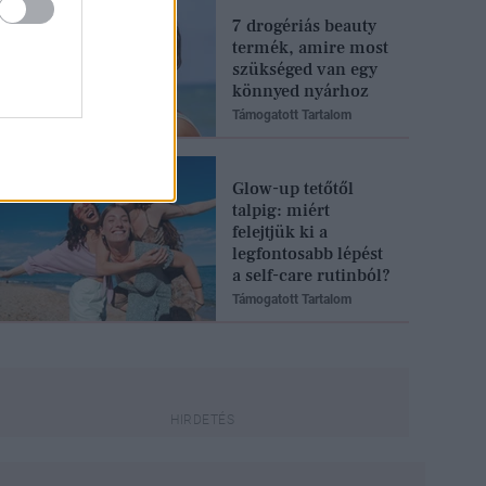
7 drogériás beauty
termék, amire most
szükséged van egy
könnyed nyárhoz
Támogatott Tartalom
Glow-up tetőtől
talpig: miért
felejtjük ki a
legfontosabb lépést
a self-care rutinból?
Támogatott Tartalom