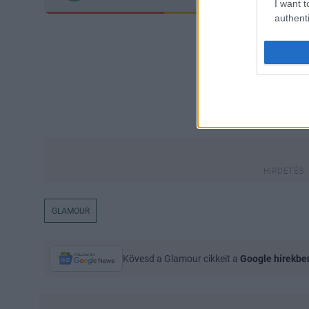
I want t
authenti
GLAMOUR
Kövesd a Glamour cikkeit a
Google hírekbe