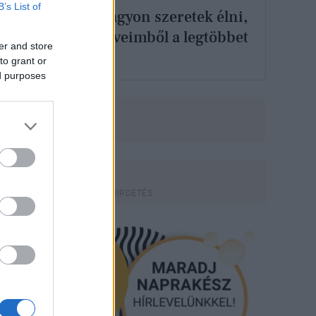
B’s List of
Pataki Zita: „Nagyon szeretek élni,
igyekszem az éveimből a legtöbbet
er and store
kihozni”
to grant or
ed purposes