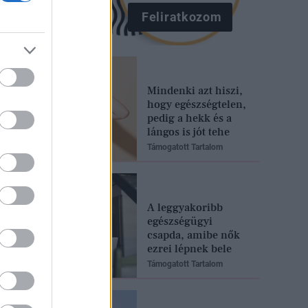
Feliratkozom
Mindenki azt hiszi,
hogy egészségtelen,
pedig a hekk és a
lángos is jót tehe
Támogatott Tartalom
A leggyakoribb
egészségügyi
csapda, amibe nők
ezrei lépnek bele
Támogatott Tartalom