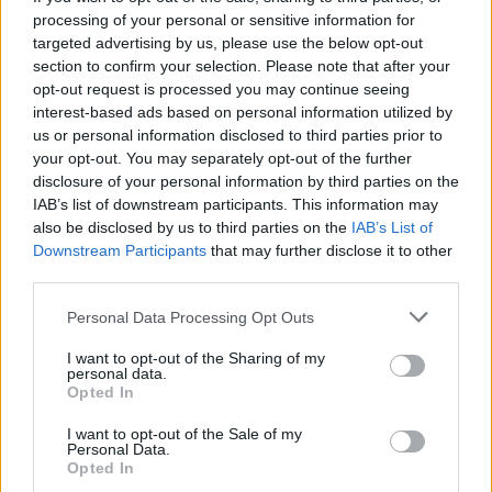
a tartós sminkjei elkészítése, a felszívódó
processing of your personal or sensitive information for
targeted advertising by us, please use the below opt-out
testfestményei, fogyasztó és egyéb
section to confirm your selection. Please note that after your
testkezelései egyaránt.
galeria"); return false;"
opt-out request is processed you may continue seeing
href="/galeria/246">Íme egy kis ízelítő a
interest-based ads based on personal information utilized by
szépségszalon szolgáltatásaiból.
us or personal information disclosed to third parties prior to
your opt-out. You may separately opt-out of the further
disclosure of your personal information by third parties on the
IAB’s list of downstream participants. This information may
also be disclosed by us to third parties on the
IAB’s List of
Downstream Participants
that may further disclose it to other
third parties.
Please note that this website/app uses one or more Google
Küldés
Personal Data Processing Opt Outs
Megosztás
services and may gather and store information including but
Messengeren
not limited to your visit or usage behaviour. You may click to
I want to opt-out of the Sharing of my
personal data.
grant or deny consent to Google and its third-party tags to
Opted In
use your data for below specified purposes in below Google
Itt állíthatod be
, hogy a Google
keresőben könnyebben megtaláld a
consent section.
I want to opt-out of the Sale of my
glamour.hu cikkeit
Personal Data.
Opted In