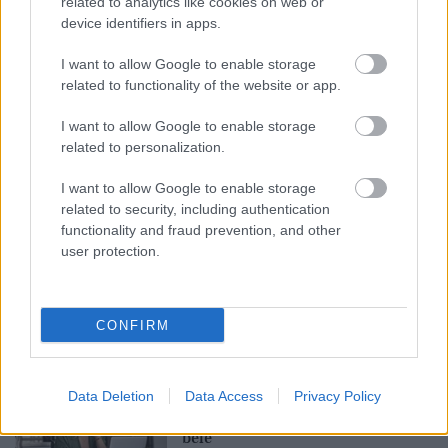
related to analytics like cookies on web or
device identifiers in apps.
I want to allow Google to enable storage
related to functionality of the website or app.
I want to allow Google to enable storage
related to personalization.
Feliratkozom
I want to allow Google to enable storage
related to security, including authentication
functionality and fraud prevention, and other
Stressz, szoptatás,
user protection.
fogamzásgátló: a nőgyógyász
elárulja, mi minden boríthatja
fel az intim egyensúlyt
CONFIRM
Támogatott Tartalom
A leggyakoribb egészségügyi
Data Deletion
Data Access
Privacy Policy
csapda, amibe nők ezrei lépnek
bele