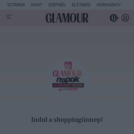
SZTÁROK
DIVAT
SZÉPSÉG
ÉLETMÓD
HOROSZKÓP
KU
Indul a shoppingünnep!