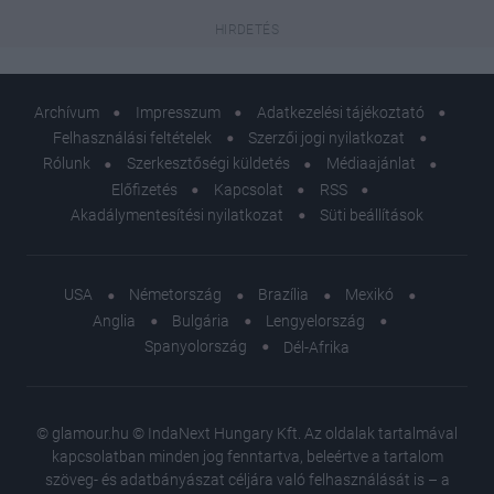
Archívum
Impresszum
Adatkezelési tájékoztató
Felhasználási feltételek
Szerzői jogi nyilatkozat
Rólunk
Szerkesztőségi küldetés
Médiaajánlat
Előfizetés
Kapcsolat
RSS
Akadálymentesítési nyilatkozat
Süti beállítások
USA
Németország
Brazília
Mexikó
Anglia
Bulgária
Lengyelország
Spanyolország
Dél-Afrika
© glamour.hu © IndaNext Hungary Kft. Az oldalak tartalmával
kapcsolatban minden jog fenntartva, beleértve a tartalom
szöveg- és adatbányászat céljára való felhasználását is – a