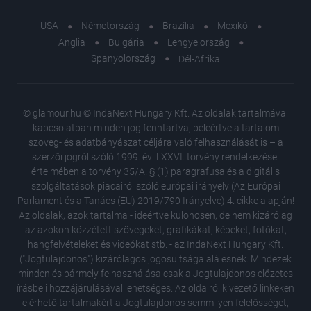
USA
Németország
Brazília
Mexikó
Anglia
Bulgária
Lengyelország
Spanyolország
Dél-Afrika
© glamour.hu © IndaNext Hungary Kft. Az oldalak tartalmával
kapcsolatban minden jog fenntartva, beleértve a tartalom
szöveg- és adatbányászat céljára való felhasználását is – a
szerzői jogról szóló 1999. évi LXXVI. törvény rendelkezései
értelmében a törvény 35/A. § (1) paragrafusa és a digitális
szolgáltatások piacairól szóló európai irányelv (Az Európai
Parlament és a Tanács (EU) 2019/790 Irányelve) 4. cikke alapján!
Az oldalak, azok tartalma - ideértve különösen, de nem kizárólag
az azokon közzétett szövegeket, grafikákat, képeket, fotókat,
hangfelvételeket és videókat stb. - az IndaNext Hungary Kft.
("Jogtulajdonos") kizárólagos jogosultsága alá esnek. Mindezek
minden és bármely felhasználása csak a Jogtulajdonos előzetes
írásbeli hozzájárulásával lehetséges. Az oldalról kivezető linkeken
elérhető tartalmakért a Jogtulajdonos semmilyen felelősséget,