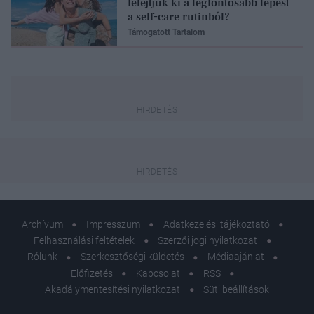
felejtjük ki a legfontosabb lépést
a self-care rutinból?
Támogatott Tartalom
Archívum
Impresszum
Adatkezelési tájékoztató
Felhasználási feltételek
Szerzői jogi nyilatkozat
Rólunk
Szerkesztőségi küldetés
Médiaajánlat
Előfizetés
Kapcsolat
RSS
Akadálymentesítési nyilatkozat
Süti beállítások