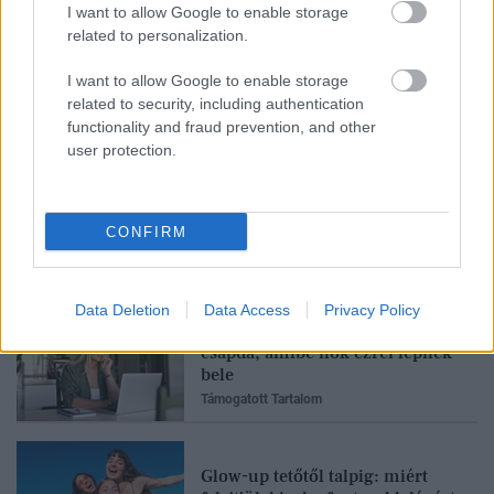
I want to allow Google to enable storage
related to personalization.
Mindenki azt hiszi, hogy
egészségtelen, pedig a hekk és a
I want to allow Google to enable storage
lángos is jót tehe
related to security, including authentication
Támogatott Tartalom
functionality and fraud prevention, and other
user protection.
Fesztiválra készülsz? Ez a 3
szabály megkímélhet egy
nagyon kellemetlen problémától
CONFIRM
Támogatott Tartalom
Data Deletion
Data Access
Privacy Policy
A leggyakoribb egészségügyi
csapda, amibe nők ezrei lépnek
bele
Támogatott Tartalom
Glow-up tetőtől talpig: miért