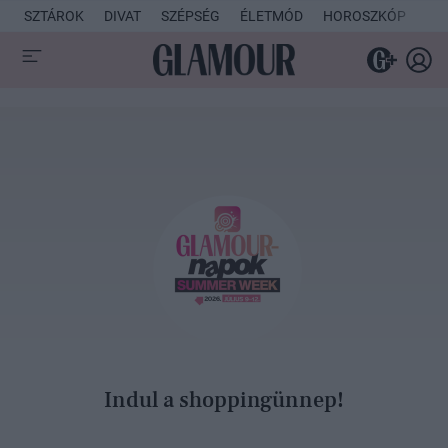
SZTÁROK
DIVAT
SZÉPSÉG
ÉLETMÓD
HOROSZKÓP
KU
Indul a shoppingünnep!