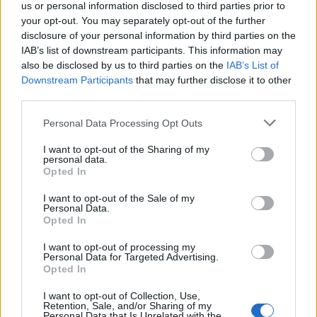
us or personal information disclosed to third parties prior to
Kedvezmény a GLAMOUR-napokon:
your opt-out. You may separately opt-out of the further
disclosure of your personal information by third parties on the
Küldés
Megosztás
IAB’s list of downstream participants. This information may
Messengeren
also be disclosed by us to third parties on the
IAB’s List of
Downstream Participants
that may further disclose it to other
third parties.
Itt állíthatod be
, hogy a Google
keresőben könnyebben megtaláld a
glamour.hu cikkeit
Please note that this website/app uses one or more Google
Personal Data Processing Opt Outs
services and may gather and store information including but
not limited to your visit or usage behaviour. You may click to
I want to opt-out of the Sharing of my
personal data.
grant or deny consent to Google and its third-party tags to
Opted In
use your data for below specified purposes in below Google
consent section.
I want to opt-out of the Sale of my
Personal Data.
Opted In
I want to opt-out of processing my
Personal Data for Targeted Advertising.
Opted In
I want to opt-out of Collection, Use,
Retention, Sale, and/or Sharing of my
Personal Data that Is Unrelated with the