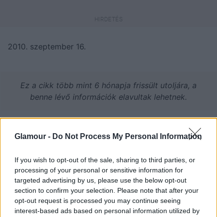
2010. szeptember 16.
Ez a cikk több mint 6 hónapja frissült utoljára, a
benne lévő információk elavultak lehetnek.
Küldés
Megosztás
Glamour -
Do Not Process My Personal Information
Messengeren
If you wish to opt-out of the sale, sharing to third parties, or
processing of your personal or sensitive information for
targeted advertising by us, please use the below opt-out
section to confirm your selection. Please note that after your
opt-out request is processed you may continue seeing
interest-based ads based on personal information utilized by