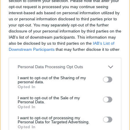
section to confirm your selection. Please note that after your
opt-out request is processed you may continue seeing
interest-based ads based on personal information utilized by
us or personal information disclosed to third parties prior to
DIVAT
your opt-out. You may separately opt-out of the further
disclosure of your personal information by third parties on the
Bejön Palvin Barbara stílusa? 10
IAB’s list of downstream participants. This information may
also be disclosed by us to third parties on the
IAB’s List of
kedvezményes darab, amivel
Downstream Participants
that may further disclose it to other
hasonló hatást érhetsz el
third parties.
Please note that this website/app uses one or more Google
Personal Data Processing Opt Outs
services and may gather and store information including but
not limited to your visit or usage behaviour. You may click to
I want to opt-out of the Sharing of my
personal data.
grant or deny consent to Google and its third-party tags to
Opted In
use your data for below specified purposes in below Google
consent section.
I want to opt-out of the Sale of my
Personal Data.
Opted In
I want to opt-out of processing my
Personal Data for Targeted Advertising.
Opted In