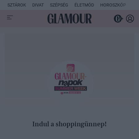
SZTÁROK
DIVAT
SZÉPSÉG
ÉLETMÓD
HOROSZKÓP
KU
Indul a shoppingünnep!