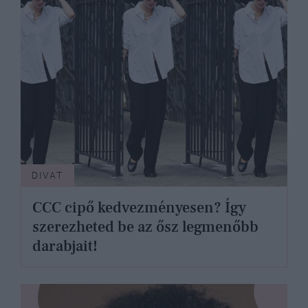
DIVAT
CCC cipő kedvezményesen? Így
szerezheted be az ősz legmenőbb
darabjait!