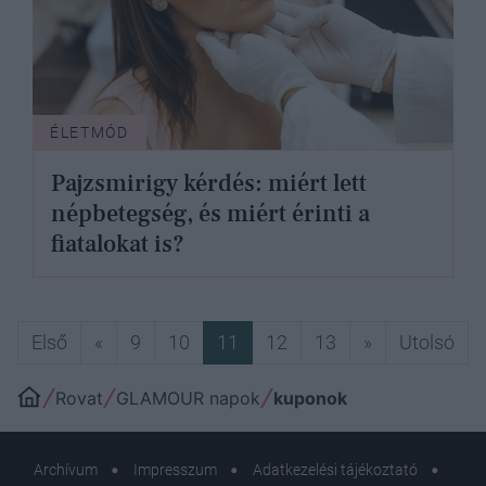
ÉLETMÓD
Pajzsmirigy kérdés: miért lett
népbetegség, és miért érinti a
fiatalokat is?
Első
Előző
Következő
Uto
Első
«
9
10
11
12
13
»
Utolsó
Rovat
GLAMOUR napok
kuponok
Archívum
Impresszum
Adatkezelési tájékoztató