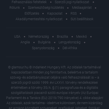
Felhasználási feltételek
Szerzői jogi nyilatkozat
Rólunk
Szerkesztőségi küldetés
Médiaajánlat
Előfizetés
Kapcsolat
RSS
Akadálymentesítési nyilatkozat
Süti beállítások
USA
Németország
Brazília
Mexikó
Anglia
Bulgária
Lengyelország
Spanyolország
Dél-Afrika
© glamour.hu © IndaNext Hungary Kft. Az oldalak tartalmával
kapcsolatban minden jog fenntartva, beleértve a tartalom
szöveg- és adatbányászat céljára való felhasználását is – a
szerzői jogról szóló 1999. évi LXXVI. törvény rendelkezései
értelmében a törvény 35/A. § (1) paragrafusa és a digitális
szolgáltatások piacairól szóló európai irányelv (Az Európai
Parlament és a Tanács (EU) 2019/790 Irányelve) 4. cikke alapján!
Az oldalak, azok tartalma - ideértve különösen, de nem kizárólag
az azokon közzétett szövegeket, grafikákat, képeket, fotókat,