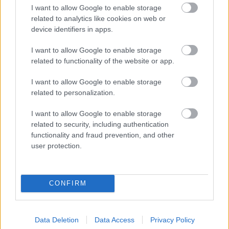
hajlandó felelősséget vállalni az életedben?
I want to allow Google to enable storage
Melyek azok a területek, ahol teljes mértékben
related to analytics like cookies on web or
device identifiers in apps.
felelősséget vállalsz, és melyek azok, ahol
hárítod a felelősséget?
I want to allow Google to enable storage
related to functionality of the website or app.
Az önérvényesítés gyakorlata az önbecsülés
I want to allow Google to enable storage
negyedik alappillére.
A Karrier Kedd
related to personalization.
cikksorozatunkban már írtam az
önérvényesítés
szerepéről
, de az önbecsülés vonatkozásában is
I want to allow Google to enable storage
kulcsfontosságú. Az önérvényesítés során a
related to security, including authentication
legbelsőbb értékeid és őszinte vágyaid alapján
functionality and fraud prevention, and other
cselekszel és kommunikálsz. Az önérvényesítést
user protection.
ezért a hitelesen megélt élet gyakorlatának is
nevezhetjük.
Az önérvényesítés azt is jelenti,
hogy te írod a saját történetedet, és ezt nem
CONFIRM
adod át másoknak. Te vagy a főszereplője a
filmednek, és nem engeded meg, hogy
mellékszerepet kapj ebben a sztoriban.
Data Deletion
Data Access
Privacy Policy