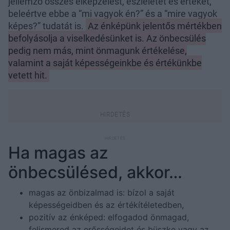
jellemző összes elképzelést, észleletet és értéket,
beleértve ebbe a “mi vagyok én?” és a “mire vagyok
képes?” tudatát is.
Az énképünk jelentős mértékben
befolyásolja a viselkedésünket is. Az önbecsülés
pedig nem más, mint önmagunk értékelése,
valamint a saját képességeinkbe és értékünkbe
vetett hit.
Ha magas az
önbecsülésed, akkor…
magas az önbizalmad is: bízol a saját
képességeidben és az értékítéletedben,
pozitív az énképed: elfogadod önmagad,
felismered az erősségeidet és büszke vagy az