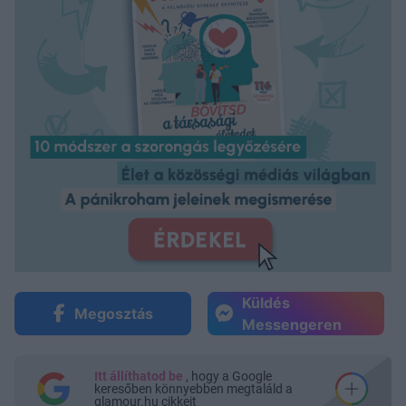
Küldés
Megosztás
Messengeren
Itt állíthatod be
, hogy a Google
keresőben könnyebben megtaláld a
glamour.hu cikkeit