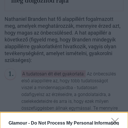
még dolgoznod rajta
Nathaniel Branden hat fő alappillért fogalmazott
meg, amelyek meghatározzák, mennyire érzed azt,
hogy magas az önbecsülésed. A hat apapillér a
következő (figyeld meg, hogy Branden mindegyik
alappillérre gyakorlatként hivatkozik, vagyis olyan
tevékenységként, amelyet ismételni, gyakorolni
szükséges):
A tudatosan élt élet gyakorlata:
Az önbecsülés
első alappillére az, hogy több tudatosságot
viszel a mindennapjaidba - tudatosan
odafigyelsz az érzéseidre, a gondolataidra, a
cselekedeteidre és arra is, hogy ezek milyen
összefüggésben állnak egymással. Te mennyire
vagy tudatos egy 1-től 10-ig terjedő skálán?
Mennyire ismered a saját értékrendszeredet?
Glamour -
Do Not Process My Personal Information