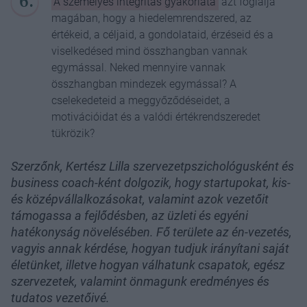
A személyes integritás gyakorlata
azt foglalja
magában, hogy a hiedelemrendszered, az
értékeid, a céljaid, a gondolataid, érzéseid és a
viselkedésed mind összhangban vannak
egymással. Neked mennyire vannak
összhangban mindezek egymással? A
cselekedeteid a meggyőződéseidet, a
motivációidat és a valódi értékrendszeredet
tükrözik?
Szerzőnk, Kertész Lilla szervezetpszichológusként és
business coach-ként dolgozik, hogy startupokat, kis-
és középvállalkozásokat, valamint azok vezetőit
támogassa a fejlődésben, az üzleti és egyéni
hatékonyság növelésében. Fő területe az én-vezetés,
vagyis annak kérdése, hogyan tudjuk irányítani saját
életünket, illetve hogyan válhatunk csapatok, egész
szervezetek, valamint önmagunk eredményes és
tudatos vezetőivé.