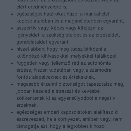
elért eredményeidre is,
egészséges határokat húzol a munkahelyi
kapcsolataidban és a magánéletedben egyaránt,
asszertív vagy, képes vagy kifejezni az
igényeidet, a szükségleteidet és az érzéseidet,
gondolataidat egyaránt.
hiszel abban, hogy meg tudsz birkózni a
különböző kihívásokkal, melyekkel találkozol,
független vagy, jellemző rád az autonómia
érzése, hiszen tudatában vagy a számodra
fontos alapelveknek és értékeknek,
magasabb érzelmi biztonságot tapasztalsz meg,
jobban kezeled a stresszt és kevésbé
zökkentenek ki az egyensúlyodból a negatív
érzelmek,
egészséges emberi kapcsolatokat alakítasz ki,
észreveszed, ha a környezet, amiben vagy, nem
támogatja azt, hogy a legtöbbet kihozd