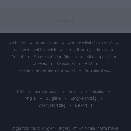
Archívum
Impresszum
Adatkezelési tájékoztató
Felhasználási feltételek
Szerzői jogi nyilatkozat
Rólunk
Szerkesztőségi küldetés
Médiaajánlat
Előfizetés
Kapcsolat
RSS
Akadálymentesítési nyilatkozat
Süti beállítások
USA
Németország
Brazília
Mexikó
Anglia
Bulgária
Lengyelország
Spanyolország
Dél-Afrika
© glamour.hu © Ringier Hungary Kft. Az oldalak tartalmával