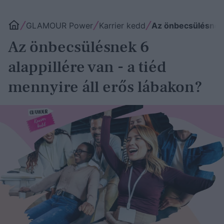
GLAMOUR Power
Karrier kedd
Az önbecsülésnek 6
Az önbecsülésnek 6
alappillére van - a tiéd
mennyire áll erős lábakon?