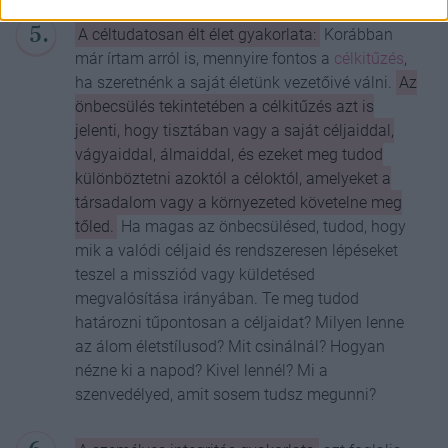
A céltudatosan élt élet gyakorlata:
Korábban
már írtam arról is, mennyire fontos a
célkitűzés
,
ha szeretnénk a saját életünk vezetőivé válni.
Az
önbecsülés tekintetében a célkitűzés azt is
jelenti, hogy tisztában vagy a saját céljaiddal,
vágyaiddal, álmaiddal, és ezeket meg tudod
különböztetni azoktól a céloktól, amelyeket a
társadalom vagy a környezeted követelne meg
tőled.
Ha magas az önbecsülésed, tudod, hogy
mik a valódi céljaid és rendszeresen lépéseket
teszel a missziód vagy küldetésed
megvalósítása irányában. Te meg tudod
határozni tűpontosan a céljaidat? Milyen lenne
az álom életstílusod? Mit csinálnál? Hogyan
nézne ki a napod? Kivel lennél? Mi a
szenvedélyed, amit sosem tudsz megunni?