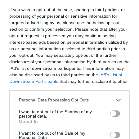
Tudod, hogy mi motivál és mozgat valójában?
Mi történne akkor, ha egy kicsivel több
If you wish to opt-out of the sale, sharing to third parties, or
tudatosságot vinnél a napjaidba? Mit csinálnál
processing of your personal or sensitive information for
targeted advertising by us, please use the below opt-out
másképpen?
section to confirm your selection. Please note that after your
opt-out request is processed you may continue seeing
Az önelfogadás gyakorlata:
Az önbecsülés
interest-based ads based on personal information utilized by
második alappillére az önelfogadás. Az
us or personal information disclosed to third parties prior to
önelfogadás Branden szerint nem csak abból áll,
your opt-out. You may separately opt-out of the further
disclosure of your personal information by third parties on the
hogy szembenézel a “sötét oldaladdal”, de azt is
IAB’s list of downstream participants. This information may
jelenti, hogy elfogadod a “világos” oldaladat. Az
also be disclosed by us to third parties on the
IAB’s List of
önelfogadás része az a hajlandóságod is, hogy
Downstream Participants
that may further disclose it to other
megtagadás nélkül elfogadod a gondolataidat
third parties.
és az érzéseidet egyaránt. Az elfogadás nem
Please note that this website/app uses one or more Google
azonos azzal, hogy tetszik is minden esetben,
Personal Data Processing Opt Outs
services and may gather and store information including but
amit tapasztalsz vagy érzel és gondolsz,
not limited to your visit or usage behaviour. You may click to
I want to opt-out of the Sharing of my
azonban ennek ellenére sem nyomod el
personal data.
grant or deny consent to Google and its third-party tags to
Opted In
magadban. Ez ugyanis blokkokat hoz létre, az
use your data for below specified purposes in below Google
elfogadás azonban segít a továbblépésben és a
consent section.
I want to opt-out of the Sale of my
fejlődésben.
Personal Data.