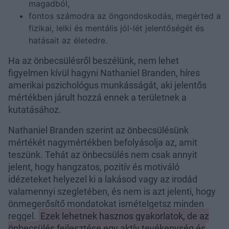
magadból,
fontos számodra az öngondoskodás, megérted a
fizikai, lelki és mentális jól-lét jelentőségét és
hatásait az életedre.
Ha az önbecsülésről beszélünk, nem lehet
figyelmen kívül hagyni Nathaniel Branden, híres
amerikai pszichológus munkásságát, aki jelentős
mértékben járult hozzá ennek a területnek a
kutatásához.
Nathaniel Branden szerint az önbecsülésünk
mértékét nagymértékben befolyásolja az, amit
teszünk. Tehát az önbecsülés nem csak annyit
jelent, hogy hangzatos, pozitív és motiváló
idézeteket helyezel ki a lakásod vagy az irodád
valamennyi szegletében, és nem is azt jelenti, hogy
önmegerősítő mondatokat ismételgetsz minden
reggel.
Ezek lehetnek hasznos gyakorlatok, de az
önbecsülés fejlesztése egy aktív tevékenység és