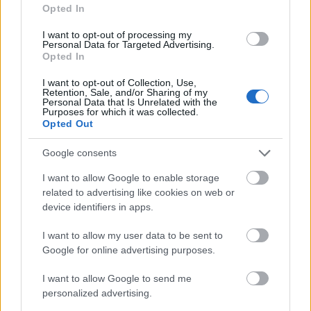
Opted In
A felelősségvállalás gyakorlata
azt jelenti, hogy
I want to opt-out of processing my
Personal Data for Targeted Advertising.
felelősséget vállalsz a cselekedeteidért és a
Opted In
választásaidért, döntéseidért, de azért az
I want to opt-out of Collection, Use,
élethelyzetért is, amiben jelenleg benne vagy.
Retention, Sale, and/or Sharing of my
Felelősséget vállalsz azért is, ha utálod a
Personal Data that Is Unrelated with the
Purposes for which it was collected.
munkádat és azért is, amit szeretsz.
A
Opted Out
felelősségvállalás gyakorlata kizökkent az
áldozati mentalitásból és szerepből.
Ha
Google consents
áldozatként tekintesz magadra, akkor passzív
I want to allow Google to enable storage
vagy és arra vársz, hogy szó szerint vagy átvitt
related to advertising like cookies on web or
értelemben valaki (például a családod, a
device identifiers in apps.
barátaid, a munkatársaid, a felettesed)
kimentsen ebből a helyzetből. A
I want to allow my user data to be sent to
Google for online advertising purposes.
felelősségvállalás aktív szerepvállalást kíván
életed valamennyi területén, hiszen - ahogy
I want to allow Google to send me
Nathaniel Branden megfogalmazta -
az
personalized advertising.
önbecsülés aktív tevékenység
. Te mennyire vagy