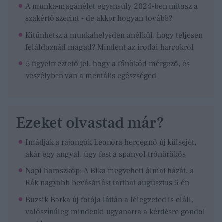
A munka-magánélet egyensúly 2024-ben mítosz a
szakértő szerint - de akkor hogyan tovább?
Kitűnhetsz a munkahelyeden anélkül, hogy teljesen
feláldoznád magad? Mindent az irodai harcokról
5 figyelmeztető jel, hogy a főnököd mérgező, és
veszélyben van a mentális egészséged
Ezeket olvastad már?
Imádják a rajongók Leonóra hercegnő új külsejét,
akár egy angyal, úgy fest a spanyol trónörökös
Napi horoszkóp: A Bika megveheti álmai házát, a
Rák nagyobb bevásárlást tarthat augusztus 5-én
Buzsik Borka új fotója láttán a lélegzeted is eláll,
valószínűleg mindenki ugyanarra a kérdésre gondol