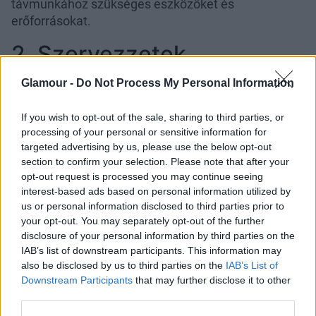
távmunkához szükséges eszközöket és
erőforrásokat.
2. Szervezzetek
egészségügyi és wellness
Glamour -
Do Not Process My Personal Information
programokat!
If you wish to opt-out of the sale, sharing to third parties, or
processing of your personal or sensitive information for
Vezessetek be wellness programokat, amelyek
targeted advertising by us, please use the below opt-out
magukban foglalják a fizikai, mentális és érzelmi
section to confirm your selection. Please note that after your
egészség támogatását. Ez a helyszíni relaxációs
opt-out request is processed you may continue seeing
tréningektől és a mentális egészségügyi
interest-based ads based on personal information utilized by
erőforrásoktól kezdve az egészséges étkezési
us or personal information disclosed to third parties prior to
lehetőségekig és az
ergonomikus irodai
your opt-out. You may separately opt-out of the further
beállításokig
terjedhet.
disclosure of your personal information by third parties on the
IAB’s list of downstream participants. This information may
3. Végezzetek
also be disclosed by us to third parties on the
IAB’s List of
Downstream Participants
that may further disclose it to other
rendszeresen
third parties.