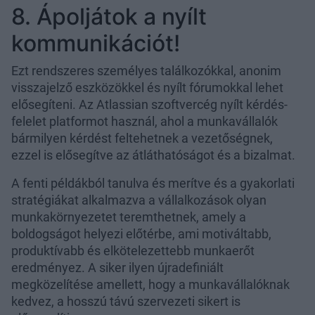
8. Ápoljátok a nyílt
kommunikációt!
Ezt rendszeres személyes találkozókkal, anonim
visszajelző eszközökkel és nyílt fórumokkal lehet
elősegíteni. Az Atlassian szoftvercég nyílt kérdés-
felelet platformot használ, ahol a munkavállalók
bármilyen kérdést feltehetnek a vezetőségnek,
ezzel is elősegítve az átláthatóságot és a bizalmat.
A fenti példákból tanulva és merítve és a gyakorlati
stratégiákat alkalmazva a vállalkozások olyan
munkakörnyezetet teremthetnek, amely a
boldogságot helyezi előtérbe, ami motiváltabb,
produktívabb és elkötelezettebb munkaerőt
eredményez. A siker ilyen újradefiniált
megközelítése amellett, hogy a munkavállalóknak
kedvez, a hosszú távú szervezeti sikert is