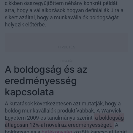
cikkben összegyűjtöttem néhány konkrét példát
arra, hogy a vállalkozások hogyan definiálják újra a
sikert azáltal, hogy a munkavállalók boldogságát
helyezik előtérbe.
A boldogság és az
eredményesség
kapcsolata
A kutatások következetesen azt mutatják, hogy a
boldog munkavállalók produktívabbak. A Warwick
Egyetem 2009-es tanulmánya szerint
a boldogság
átlagosan 12%-al növeli az eredményességet.
A
boldogság és a
hatékonyság
közötti kapcsolat tehát