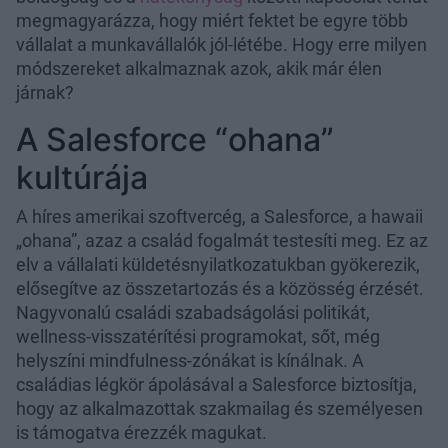
megmagyarázza, hogy miért fektet be egyre több
vállalat a munkavállalók jól-létébe. Hogy erre milyen
módszereket alkalmaznak azok, akik már élen
járnak?
A Salesforce “ohana”
kultúrája
A híres amerikai szoftvercég, a Salesforce, a hawaii
„ohana”, azaz a család fogalmát testesíti meg. Ez az
elv a vállalati küldetésnyilatkozatukban gyökerezik,
elősegítve az összetartozás és a közösség érzését.
Nagyvonalú családi szabadságolási politikát,
wellness-visszatérítési programokat, sőt, még
helyszíni mindfulness-zónákat is kínálnak. A
családias légkör ápolásával a Salesforce biztosítja,
hogy az alkalmazottak szakmailag és személyesen
is támogatva érezzék magukat.