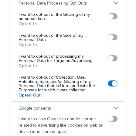
felméréseket!
Please note that this website/app uses one or more Google
Personal Data Processing Opt Outs
services and may gather and store information including but
Gyűjtsétek rendszeresen a dolgozók
not limited to your visit or usage behaviour. You may click to
I want to opt-out of the Sharing of my
personal data.
grant or deny consent to Google and its third-party tags to
elégedettségével és a munkahelyi kultúrával
Opted In
use your data for below specified purposes in below Google
kapcsolatos visszajelzéseket! Használjátok fel
consent section.
I want to opt-out of the Sale of my
ezeket a visszajelzéseket a munkavállalók igényeit
Personal Data.
és preferenciáit tükröző, megalapozott
Opted In
változtatásokhoz.
I want to opt-out of processing my
Personal Data for Targeted Advertising.
Opted In
I want to opt-out of Collection, Use,
Retention, Sale, and/or Sharing of my
Personal Data that Is Unrelated with the
Purposes for which it was collected.
Opted Out
Google consents
I want to allow Google to enable storage
related to advertising like cookies on web or
device identifiers in apps.