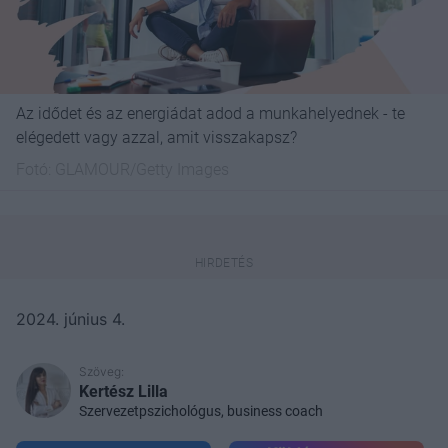
Az idődet és az energiádat adod a munkahelyednek - te
elégedett vagy azzal, amit visszakapsz?
Fotó:
GLAMOUR/Getty Images
2024. június 4.
Szöveg:
Kertész Lilla
Szervezetpszichológus, business coach