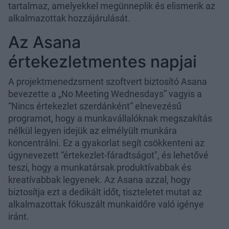
tartalmaz, amelyekkel megünneplik és elismerik az
alkalmazottak hozzájárulását.
Az Asana
értekezletmentes napjai
A projektmenedzsment szoftvert biztosító Asana
bevezette a „No Meeting Wednesdays” vagyis a
“Nincs értekezlet szerdánként” elnevezésű
programot, hogy a munkavállalóknak megszakítás
nélkül legyen idejük az elmélyült munkára
koncentrálni. Ez a gyakorlat segít csökkenteni az
úgynevezett “értekezlet-fáradtságot", és lehetővé
teszi, hogy a munkatársak produktívabbak és
kreatívabbak legyenek. Az Asana azzal, hogy
biztosítja ezt a dedikált időt, tiszteletet mutat az
alkalmazottak fókuszált munkaidőre való igénye
iránt.