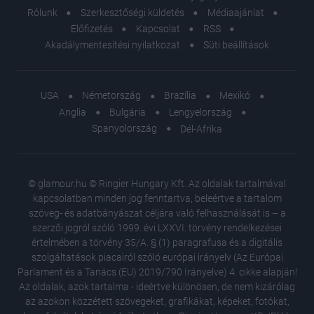
Rólunk
Szerkesztőségi küldetés
Médiaajánlat
Előfizetés
Kapcsolat
RSS
Akadálymentesítési nyilatkozat
Süti beállítások
USA
Németország
Brazília
Mexikó
Anglia
Bulgária
Lengyelország
Spanyolország
Dél-Afrika
© glamour.hu © Ringier Hungary Kft. Az oldalak tartalmával
kapcsolatban minden jog fenntartva, beleértve a tartalom
szöveg- és adatbányászat céljára való felhasználását is – a
szerzői jogról szóló 1999. évi LXXVI. törvény rendelkezései
értelmében a törvény 35/A. § (1) paragrafusa és a digitális
szolgáltatások piacairól szóló európai irányelv (Az Európai
Parlament és a Tanács (EU) 2019/790 Irányelve) 4. cikke alapján!
Az oldalak, azok tartalma - ideértve különösen, de nem kizárólag
az azokon közzétett szövegeket, grafikákat, képeket, fotókat,