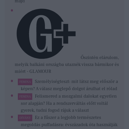
majd
Őszintén elárulom,
melyik balkáni országba utaznék vissza bármikor és
miért - GLAMOUR
Személyiségteszt: mit látsz meg először a
FEMINA
képen? A válasz meglepő dolgot árulhat el rólad
Felismered a mozgalmi dalokat egyetlen
FEMINA
sor alapján? Ha a rendszerváltás előtt voltál
gyerek, tudni fogod rájuk a választ
Ez a fűszer a legjobb természetes
DÍVÁNY
megoldás puffadásra: évszázadok óta használják