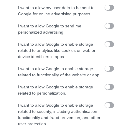
I want to allow my user data to be sent to
Google for online advertising purposes.
4 apró szemléletváltó gondolat, ami
I want to allow Google to send me
túlzás nélkül megváltoztatja az
personalized advertising.
életedet
I want to allow Google to enable storage
related to analytics like cookies on web or
4. Biztosítsatok személyes
device identifiers in apps.
fejlődési lehetőségeket!
I want to allow Google to enable storage
related to functionality of the website or app.
Bátorítsátok a folyamatos tanulást és fejlődést
azáltal, hogy hozzáférést biztosítotok
I want to allow Google to enable storage
related to personalization.
tanfolyamokhoz, workshopokhoz és
konferenciákhoz.
A Google például lehetővé teszi a
I want to allow Google to enable storage
munkatársai számára, hogy munkaidejük 20%-át
related to security, including authentication
személyes projektekkel töltsék, ezzel is elősegítve a
functionality and fraud prevention, and other
kreativitást és az innovációt.
user protection.