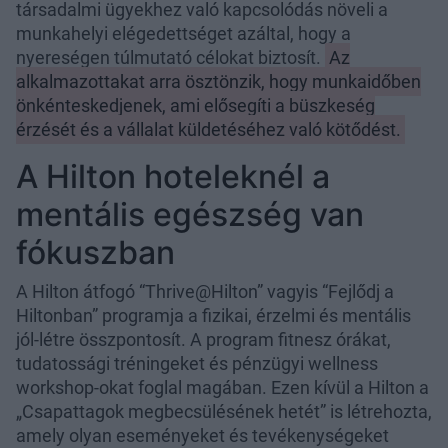
társadalmi ügyekhez való kapcsolódás növeli a
munkahelyi elégedettséget azáltal, hogy a
nyereségen túlmutató célokat biztosít.
Az
alkalmazottakat arra ösztönzik, hogy munkaidőben
önkénteskedjenek, ami elősegíti a büszkeség
érzését és a vállalat küldetéséhez való kötődést.
A Hilton hoteleknél a
mentális egészség van
fókuszban
A Hilton átfogó “Thrive@Hilton” vagyis “Fejlődj a
Hiltonban” programja a fizikai, érzelmi és mentális
jól-létre összpontosít. A program fitnesz órákat,
tudatossági tréningeket és pénzügyi wellness
workshop-okat foglal magában. Ezen kívül a Hilton a
„Csapattagok megbecsülésének hetét” is létrehozta,
amely olyan eseményeket és tevékenységeket