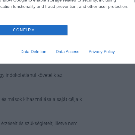
szépségről vagy ideális szerelemről való
cation functionality and fraud prevention, and other user protection.
sak más különleges vagy magas státuszú
CONFIRM
igazán, vagy más különleges, magas
l társulnia.
Data Deletion
Data Access
Privacy Policy
k.
y indokolatlanul követelik az
, és mások kihasználása a saját céljaik
rzéseit és szükségleteit, illetve nem