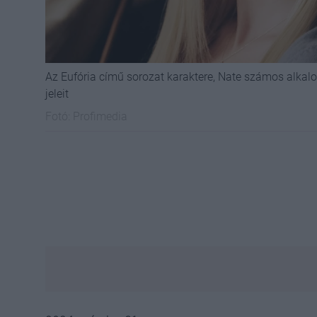
Az Eufória című sorozat karaktere, Nate számos alka
jeleit
Fotó:
Profimedia