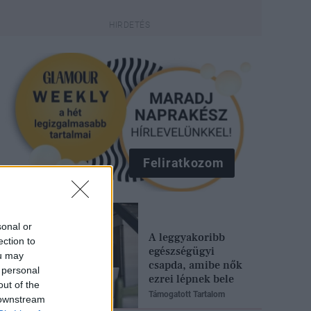
Feliratkozom
sonal or
A leggyakoribb
ection to
egészségügyi
ou may
csapda, amibe nők
 personal
ezrei lépnek bele
out of the
Támogatott Tartalom
 downstream