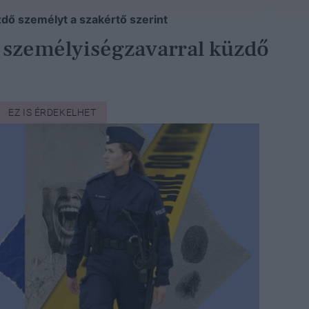
zdő személyt a szakértő szerint
us személyiségzavarral küzdő
EZ IS ÉRDEKELHET