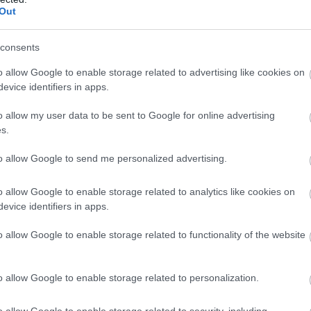
iránti igény és a mások iránti empátia
Out
akran felfújt önérzetet táplálnak,
közben különleges bánásmódot és
consents
 el másoktól.
o allow Google to enable storage related to advertising like cookies on
ális kapcsolatokat saját szükségleteik
evice identifiers in apps.
l hagyva mások érzéseit és határait.
o allow my user data to be sent to Google for online advertising
átságokban vagy párkapcsolatban a
s.
em pedig önálló értékekkel és célokkal
to allow Google to send me personalized advertising.
 kézikönyve ötödik kiadásában (röviden:
o allow Google to enable storage related to analytics like cookies on
 jellemzőjét állapították meg. A DSM V
evice identifiers in apps.
 tartósan teljesülnie kell ahhoz, hogy
o allow Google to enable storage related to functionality of the website
a saját tehetségét, elvárja, hogy
o allow Google to enable storage related to personalization.
gfelelő eredményeket érne el.
o allow Google to enable storage related to security, including