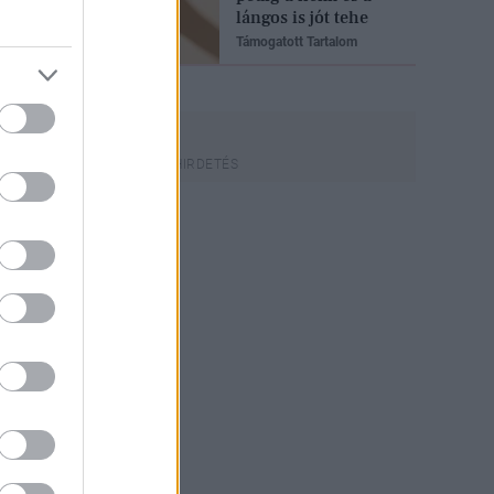
lángos is jót tehe
Támogatott Tartalom