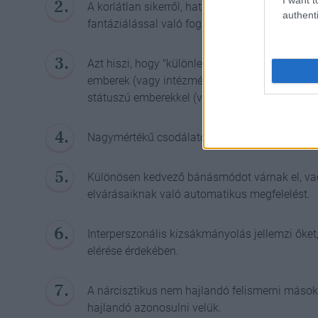
A korlátlan sikerről, hatalomról, ragyogásról, 
authenti
fantáziálással való foglalatosság jellemzi.
Azt hiszi, hogy "különleges" és egyedi, és c
emberek (vagy intézmények) érthetik meg őt 
státuszú emberekkel (vagy intézményekkel) kel
Nagymértékű csodálatot követelnek magukna
Különösen kedvező bánásmódot várnak el, vag
elvárásaiknak való automatikus megfelelést.
Interperszonális kizsákmányolás jellemzi őket
elérése érdekében.
A nárcisztikus nem hajlandó felismerni mások é
hajlandó azonosulni velük.