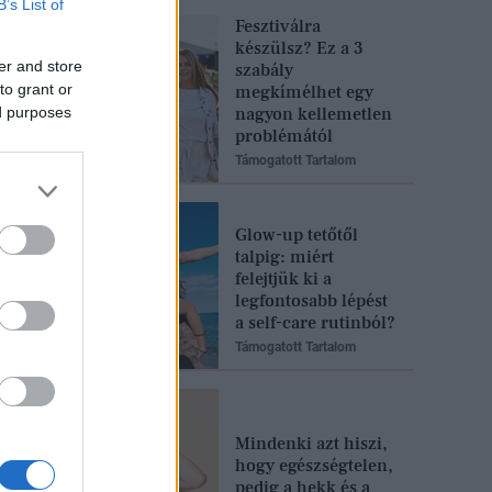
B’s List of
Fesztiválra
készülsz? Ez a 3
er and store
szabály
to grant or
megkímélhet egy
ed purposes
nagyon kellemetlen
problémától
Támogatott Tartalom
Glow-up tetőtől
talpig: miért
felejtjük ki a
legfontosabb lépést
a self-care rutinból?
Támogatott Tartalom
Mindenki azt hiszi,
hogy egészségtelen,
pedig a hekk és a