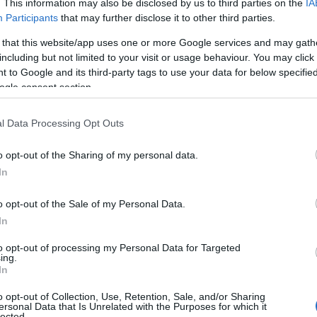
. This information may also be disclosed by us to third parties on the
IA
g a görög mitológia Nárkisszosz
Participants
that may further disclose it to other third parties.
tükörképébe. De vajon a nárcisztikus
chológiai személyiségzavarok közül a
 that this website/app uses one or more Google services and may gath
including but not limited to your visit or usage behaviour. You may click 
el: NPD) az egyik legösszetettebb
 to Google and its third-party tags to use your data for below specifi
rni.
ogle consent section.
l Data Processing Opt Outs
o opt-out of the Sharing of my personal data.
In
l, az empátia hiányával és jelentős
 szenvednek, hanem azokat is, akik
o opt-out of the Sale of my Personal Data.
 NPD mélységeibe merülünk el, és
In
s egészségtelen megnyilvánulásai
to opt-out of processing my Personal Data for Targeted
ing.
In
mélyiségzavar?
o opt-out of Collection, Use, Retention, Sale, and/or Sharing
zintű nárcizmus, amikor az életünk
ersonal Data that Is Unrelated with the Purposes for which it
lected.