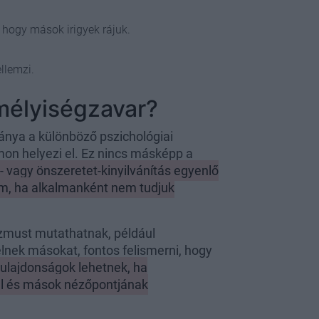
 hogy mások irigyek rájuk.
llemzi.
mélyiségzavar?
ánya a különböző pszichológiai
mon helyezi el. Ez nincs másképp a
vagy önszeretet-kinyilvánítás egyenlő
em, ha alkalmanként nem tudjuk
zmust mutathatnak, például
lnek másokat, fontos felismerni, hogy
ulajdonságok lehetnek, ha
al és mások nézőpontjának