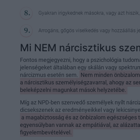
Gyakran irigykednek másokra, vagy azt hiszik,
Arrogáns, gőgös viselkedés vagy hozzáállás je
Mi NEM nárcisztikus sze
Fontos megjegyezni, hogy a pszichológia tudom
jelenségeket általában egy skálán vagy spektru
nárcizmus esetén sem.
Nem minden önbizalom- 
a nárcisztikus személyiségzavarral, ahogy az s
beleképzelni magunkat mások helyzetébe.
Míg az NPD-ben szenvedő személyek nyílt nárci
dicsekszenek az eredményeikkel vagy lekicsinye
a magabiztosság és az önbizalom egészséges t
egyensúlyban vannak az empátiával, az alázatt
figyelembevételével.