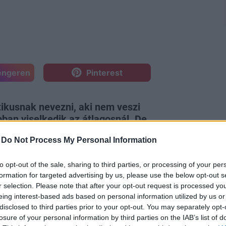
engeren
Pinterest
ikusnak nevezni, aki nem veszi
ban viselkedik az átlagosnál. De
árcisztikus személyiségek?
-
Do Not Process My Personal Information
tikus személyiségzavar - és mit
to opt-out of the sale, sharing to third parties, or processing of your per
formation for targeted advertising by us, please use the below opt-out s
r selection. Please note that after your opt-out request is processed y
eing interest-based ads based on personal information utilized by us or
disclosed to third parties prior to your opt-out. You may separately opt-
losure of your personal information by third parties on the IAB’s list of