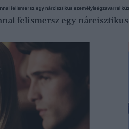
zonnal felismersz egy nárcisztikus személyiségzavarral kü
onnal felismersz egy nárcisztik