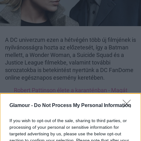
A DC univerzum ezen a hétvégén több új filmjének is
nyilvánosságra hozta az előzetesét, így a Batman
mellett, a Wonder Woman, a Suicide Squad és a
Justice League filmekbe, valamint további
sorozatokba is betekintést nyertünk a DC FanDome
online egésznapos esemény keretében.
Robert Pattinson élete a karanténban - Magát
fotózta a címlapra
Glamour -
Do Not Process My Personal Information
Robert Pattinson élete a karanténban - Magát
fotózta a címlapra
If you wish to opt-out of the sale, sharing to third parties, or
processing of your personal or sensitive information for
targeted advertising by us, please use the below opt-out
section to confirm your selection. Please note that after your