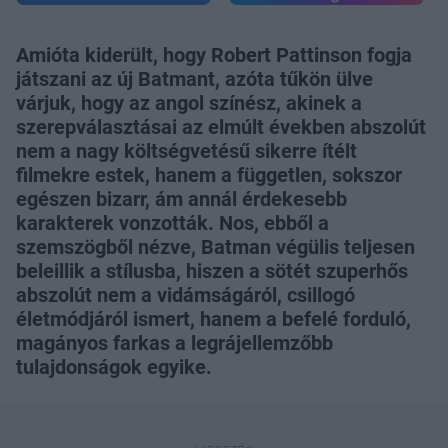
Amióta kiderült, hogy Robert Pattinson fogja
játszani az új Batmant, azóta tűkön ülve
várjuk, hogy az angol színész, akinek a
szerepválasztásai az elmúlt években abszolút
nem a nagy költségvetésű sikerre ítélt
filmekre estek, hanem a független, sokszor
egészen bizarr, ám annál érdekesebb
karakterek vonzották. Nos, ebből a
szemszögből nézve, Batman végülis teljesen
beleillik a stílusba, hiszen a sötét szuperhős
abszolút nem a vidámságáról, csillogó
életmódjáról ismert, hanem a befelé forduló,
magányos farkas a legrájellemzőbb
tulajdonságok egyike.