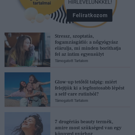
Feliratkozom
Stressz, szoptatás,
fogamzásgátló: a nőgyógyász
elárulja, mi minden boríthatja
fel az intim egyensúlyt
Támogatott Tartalom
Glow-up tetőtől talpig: miért
felejtjük ki a legfontosabb lépést
a self-care rutinból?
Támogatott Tartalom
7 drogériás beauty termék,
amire most szükséged van egy
könnyed nyárhoz