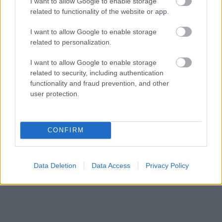
I want to allow Google to enable storage
related to functionality of the website or app.
I want to allow Google to enable storage
related to personalization.
I want to allow Google to enable storage
related to security, including authentication
Küldés
functionality and fraud prevention, and other
Megosztás
Messengeren
user protection.
Itt állíthatod be
, hogy a Google
keresőben könnyebben megtaláld a
CONFIRM
glamour.hu cikkeit
Data Deletion
Data Access
Privacy Policy