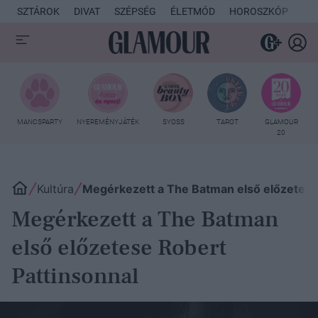
SZTÁROK
DIVAT
SZÉPSÉG
ÉLETMÓD
HOROSZKÓP
KU
MANCSPARTY
NYEREMÉNYJÁTÉK
SYOSS
TAROT
GLAMOUR
20
Kultúra
Megérkezett a The Batman első előzetese
Megérkezett a The Batman
első előzetese Robert
Pattinsonnal