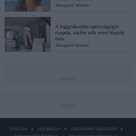
Támogatott Tartalom
A leggyakoribb egészségügyi
csapda, amibe nők ezrei lépnek
bele
Támogatott Tartalom
Archívum
Impresszum
Adatkezelési tájékoztató
Felhasználási feltételek
Szerzői jogi nyilatkozat