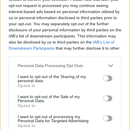
opt-out request is processed you may continue seeing
interest-based ads based on personal information utilized by
us or personal information disclosed to third parties prior to
your opt-out. You may separately opt-out of the further
disclosure of your personal information by third parties on the
IAB’s list of downstream participants. This information may
also be disclosed by us to third parties on the
IAB’s List of
Downstream Participants
that may further disclose it to other
third parties.
Please note that this website/app uses one or more Google
Personal Data Processing Opt Outs
services and may gather and store information including but
not limited to your visit or usage behaviour. You may click to
I want to opt-out of the Sharing of my
personal data.
grant or deny consent to Google and its third-party tags to
Opted In
use your data for below specified purposes in below Google
consent section.
I want to opt-out of the Sale of my
Ami pedig a várva várt Batman remake-et illeti,
Personal Data.
Opted In
Pattinson úgy tűnik, minden eddiginél sötétebbre
veszi a figurát, amiben a Macskanőt Zoey Kravitz
I want to opt-out of processing my
alakítja, a Pingvin szerepében pedig Colin Farrellt
Personal Data for Targeted Advertising.
Opted In
láthatjuk.