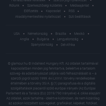
Rólunk
Szerkesztőségi küldetés
Médiaajánlat
Előfizetés
Kapcsolat
RSS
Akadálymentesítési nyilatkozat
Süti beállítások
USA
Németország
Brazília
Mexikó
Anglia
Bulgária
Lengyelország
Spanyolország
Dél-Afrika
© glamour.hu © IndaNext Hungary Kft. Az oldalak tartalmával
kapcsolatban minden jog fenntartva, beleértve a tartalom
szöveg- és adatbányászat céljára való felhasználását is – a
szerzői jogról szóló 1999. évi LXXVI. törvény rendelkezései
értelmében a törvény 35/A. § (1) paragrafusa és a digitális
szolgáltatások piacairól szóló európai irányelv (Az Európai
Parlament és a Tanács (EU) 2019/790 Irányelve) 4. cikke alapján!
Az oldalak, azok tartalma - ideértve különösen, de nem kizárólag
az azokon közzétett szövegeket, grafikákat, képeket, fotókat,