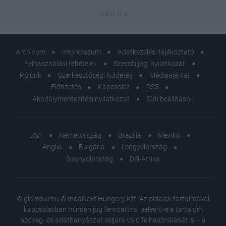
Archívum
Impresszum
Adatkezelési tájékoztató
Felhasználási feltételek
Szerzői jogi nyilatkozat
Rólunk
Szerkesztőségi küldetés
Médiaajánlat
Előfizetés
Kapcsolat
RSS
Akadálymentesítési nyilatkozat
Süti beállítások
USA
Németország
Brazília
Mexikó
Anglia
Bulgária
Lengyelország
Spanyolország
Dél-Afrika
© glamour.hu © IndaNext Hungary Kft. Az oldalak tartalmával
kapcsolatban minden jog fenntartva, beleértve a tartalom
szöveg- és adatbányászat céljára való felhasználását is – a