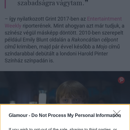
szabadságra vágytam.
– így nyilatkozott Grint 2017-ben az
Entertaintment
Weekly
riporterének. Mint ahogyan azt már tudjuk, a
színész végül másképp döntött. 2010-ben szerepelt
például Emily Blunt oldalán a
Rakoncátlan célpont
című
krimiben, majd pár évvel később a
Mojo
című
színdarabbal debütált a londoni Harold Pinter
Színház színpadán is.
Glamour -
Do Not Process My Personal Information
If you wish to opt-out of the sale, sharing to third parties, or