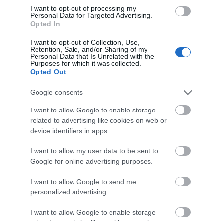
A Harry Potteren nőttem fel, de
I want to opt-out of processing my
Personal Data for Targeted Advertising.
Hermione volt az én igazi hősöm
Opted In
I want to opt-out of Collection, Use,
Retention, Sale, and/or Sharing of my
A Servant jóképű vöröse
Personal Data that Is Unrelated with the
Purposes for which it was collected.
Opted Out
Valljuk be, a gyerekkori Harry Potter-maratonok
során egyikünk sem Ron Weasley szerelméről
Google consents
álmodozott. 2019-ben viszont nagyot fordult a világ,
megváltozott a benyomásunk Rupertről – ez az év,
I want to allow Google to enable storage
related to advertising like cookies on web or
amikor kaptunk egy bőrünk alá kúszó,
device identifiers in apps.
feszültségektől túlfűtött Apple TV+ sorozatot. A
sötét varázsú
Servant
című babahorror nem csak a
I want to allow my user data to be sent to
sztori miatt szegezi oda a nézőket a képernyő elé:
Google for online advertising purposes.
Rupert jobban néz ki mint valaha!
I want to allow Google to send me
personalized advertising.
I want to allow Google to enable storage