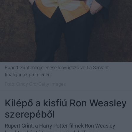
Rupert Grint megjelenése lenyűgöző volt a Servant
fináléjának premierjén
Fotó:
Cindy Ord/Getty images
Kilépő a kisfiú Ron Weasley
szerepéből
Rupert Grint, a Harry Potter-filmek Ron Weasley