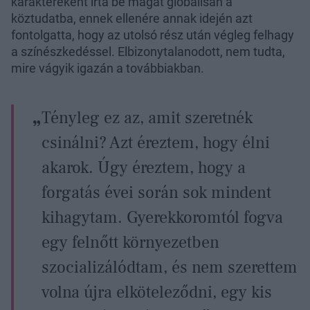
karaktereként írta be magát globálisan a
köztudatba, ennek ellenére annak idején azt
fontolgatta, hogy az utolsó rész után végleg felhagy
a színészkedéssel. Elbizonytalanodott, nem tudta,
mire vágyik igazán a továbbiakban.
Tényleg ez az, amit szeretnék
csinálni? Azt éreztem, hogy élni
akarok. Úgy éreztem, hogy a
forgatás évei során sok mindent
kihagytam. Gyerekkoromtól fogva
egy felnőtt környezetben
szocializálódtam, és nem szerettem
volna újra elköteleződni, egy kis