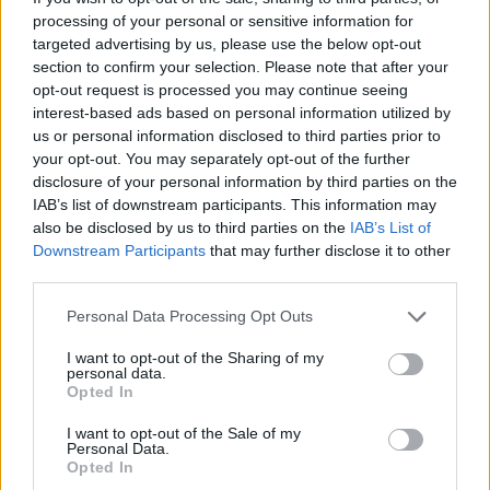
processing of your personal or sensitive information for
targeted advertising by us, please use the below opt-out
section to confirm your selection. Please note that after your
Rupert Grint kilépett a kisfiú szerepéből
opt-out request is processed you may continue seeing
Fotó:
Profimedia
interest-based ads based on personal information utilized by
us or personal information disclosed to third parties prior to
your opt-out. You may separately opt-out of the further
disclosure of your personal information by third parties on the
IAB’s list of downstream participants. This information may
also be disclosed by us to third parties on the
IAB’s List of
Downstream Participants
that may further disclose it to other
third parties.
Please note that this website/app uses one or more Google
Personal Data Processing Opt Outs
services and may gather and store information including but
not limited to your visit or usage behaviour. You may click to
I want to opt-out of the Sharing of my
personal data.
grant or deny consent to Google and its third-party tags to
Opted In
use your data for below specified purposes in below Google
consent section.
I want to opt-out of the Sale of my
Personal Data.
Opted In