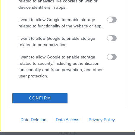
related to analytics like cookies on web or
device identifiers in apps.
I want to allow Google to enable storage
related to functionality of the website or app.
I want to allow Google to enable storage
related to personalization.
I want to allow Google to enable storage
related to security, including authentication
functionality and fraud prevention, and other
A servant jóképű vöröse, Rupert Grint
user protection.
Fotó:
Profimedia
CONFIRM
Már nem kell várnunk az új részekre, mert január 13-
án érkezik a sorozat fináléja a streaming platformra.
Data Deletion
Data Access
Privacy Policy