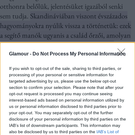
otthonra belőlük, jelentésüket igazából senki
sem tudja.
Skandináviában viszont évszázados
hagyományokra nyúlik vissza a történetük: ezek
a segítő manók ugyanis a család őrzői, amolyan
szerencsehozó, misztikus lények, akik arra
vigyáznak, hogy otthon minden jól menjen az
Glamour -
Do Not Process My Personal Information
ünnepi szezonban.
If you wish to opt-out of the sale, sharing to third parties, or
processing of your personal or sensitive information for
targeted advertising by us, please use the below opt-out
section to confirm your selection. Please note that after your
opt-out request is processed you may continue seeing
interest-based ads based on personal information utilized by
us or personal information disclosed to third parties prior to
your opt-out. You may separately opt-out of the further
disclosure of your personal information by third parties on the
IAB’s list of downstream participants. This information may
also be disclosed by us to third parties on the
IAB’s List of