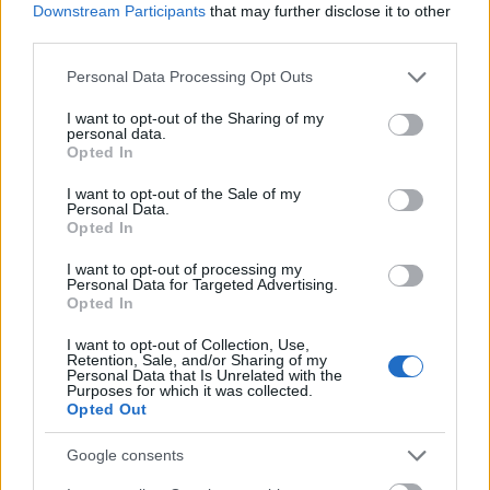
Downstream Participants
that may further disclose it to other
third parties.
Please note that this website/app uses one or more Google
Personal Data Processing Opt Outs
services and may gather and store information including but
not limited to your visit or usage behaviour. You may click to
I want to opt-out of the Sharing of my
personal data.
grant or deny consent to Google and its third-party tags to
Opted In
use your data for below specified purposes in below Google
consent section.
I want to opt-out of the Sale of my
Personal Data.
Opted In
I want to opt-out of processing my
Personal Data for Targeted Advertising.
Opted In
A skandináv nők
semmihez sem fogható stílusának hét
I want to opt-out of Collection, Use,
Retention, Sale, and/or Sharing of my
titka
Personal Data that Is Unrelated with the
Purposes for which it was collected.
Opted Out
Sokat vásárolnak is belőlük a skandinávok, mert
Google consents