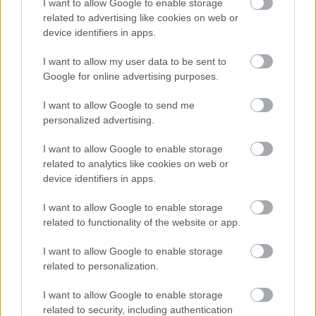
minél több van belőlük otthon, annál nagyobb
I want to allow Google to enable storage
related to advertising like cookies on web or
boldogságban, egészségben, szerencsében bíznak.
device identifiers in apps.
Hasonló a helyzet Luca napjával is. Itthon is él
I want to allow my user data to be sent to
ez a hagyomány, de ma már főként csak az
Google for online advertising purposes.
iskolákban, óvodákban van jelen, különböző
I want to allow Google to send me
Luca-napi vásárokkal kiegészítve.
personalized advertising.
Skandináviában viszont teljesen más szinten
I want to allow Google to enable storage
ünneplik a keresztény hitre tért, majd
related to analytics like cookies on web or
mártírhalált halt Lucát: az emberek december
device identifiers in apps.
13-án az utcára vonulnak, ünnepelnek, a
I want to allow Google to enable storage
gyerekek pedig fehérbe öltöznek és fejkoszorúval,
related to functionality of the website or app.
gyertyával a kezükben énekelnek angyali dalokat.
I want to allow Google to enable storage
related to personalization.
A legtöbb skandináv város főterén ilyenkor
I want to allow Google to enable storage
ünnepségeket is szoktak rendezni egy
related to security, including authentication