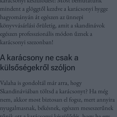
karácsonyi készülődést! Most bemutatunk
mindent a glöggtől kezdve a karácsonyi hygge
hagyományán át egészen az ünnepi
könyvvásárlási őrületig, amit a skandinávok
egészen professzionális módon űznek a
karácsonyi szezonban!
A karácsony ne csak a
külsőségekről szóljon
Valaha is gondoltál már arra, hogy
Skandináviában töltsd a karácsonyt? Ha még
nem, akkor most biztosan el fogsz, mert annyira
nyugalmasnak, békésnek, egészen meseszerűnek
tűnik ott a karácsonyi készülődés, hogy ha egy