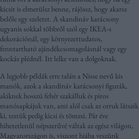
kicsit is elmerülsz benne, rájössz, hogy akarsz
belőle egy szeletet. A skandináv karácsony
ugyanis sokkal többről szól egy IKEA-s
dekorációnál, egy környezettudatos,
fenntartható ajándékcsomagolásnál vagy egy
kockás plédnél. Itt lelke van a dolgoknak.
A legjobb példák erre talán a Nisse nevű kis
manók, azok a skandináv karácsonyi figurák,
akiknek hosszú fehér szakálluk és piros
manósapkájuk van, ami alól csak az orruk látszik
ki, testük pedig kicsi és tömzsi. Pár éve
hihetetlenül népszerűvé váltak az egész világon,
Magyarországon is, viszont hiába veszünk