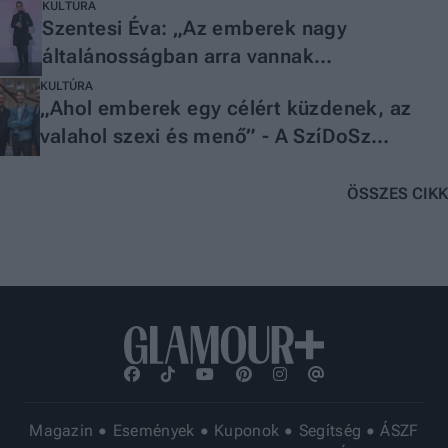
KULTÚRA
Szentesi Éva: „Az emberek nagy
általánosságban arra vannak
kondicionálva, hogy féljenek a haláltól”
KULTÚRA
„Ahol emberek egy célért küzdenek, az
valahol szexi és menő” - A SzíDoSz
elnökségi tagjaival beszélgettünk
ÖSSZES CIKK
Magazin
Események
Kuponok
Segítség
ÁSZF