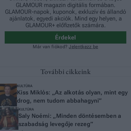
További cikkeink
KULTÚRA
Kiss Miklós: „Az alkotás olyan, mint egy
drog, nem tudom abbahagyni”
KULTÚRA
Saly Noémi: „Minden döntésemben a
szabadság levegője rezeg”