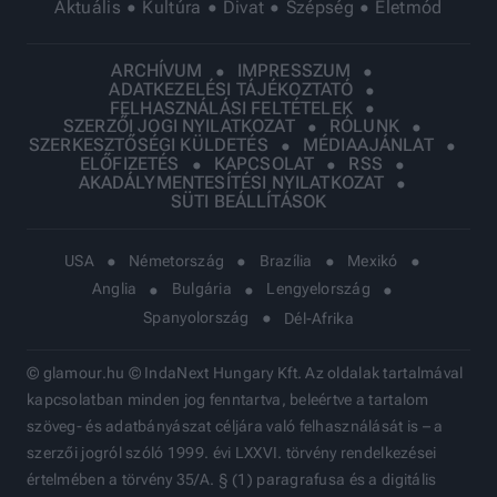
Aktuális
Kultúra
Divat
Szépség
Életmód
ARCHÍVUM
IMPRESSZUM
ADATKEZELÉSI TÁJÉKOZTATÓ
FELHASZNÁLÁSI FELTÉTELEK
SZERZŐI JOGI NYILATKOZAT
RÓLUNK
SZERKESZTŐSÉGI KÜLDETÉS
MÉDIAAJÁNLAT
ELŐFIZETÉS
KAPCSOLAT
RSS
AKADÁLYMENTESÍTÉSI NYILATKOZAT
SÜTI BEÁLLÍTÁSOK
USA
Németország
Brazília
Mexikó
Anglia
Bulgária
Lengyelország
Spanyolország
Dél-Afrika
© glamour.hu © IndaNext Hungary Kft. Az oldalak tartalmával
kapcsolatban minden jog fenntartva, beleértve a tartalom
szöveg- és adatbányászat céljára való felhasználását is – a
szerzői jogról szóló 1999. évi LXXVI. törvény rendelkezései
értelmében a törvény 35/A. § (1) paragrafusa és a digitális