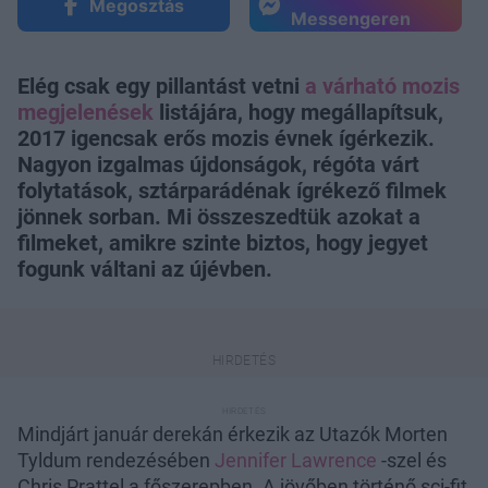
Megosztás
Messengeren
Elég csak egy pillantást vetni
a várható mozis
megjelenések
listájára, hogy megállapítsuk,
2017 igencsak erős mozis évnek ígérkezik.
Nagyon izgalmas újdonságok, régóta várt
folytatások, sztárparádénak ígrékező filmek
jönnek sorban. Mi összeszedtük azokat a
filmeket, amikre szinte biztos, hogy jegyet
fogunk váltani az újévben.
Mindjárt január derekán érkezik az Utazók Morten
Tyldum rendezésében
Jennifer Lawrence
-szel és
Chris Prattel a főszerepben. A jövőben történő sci-fit