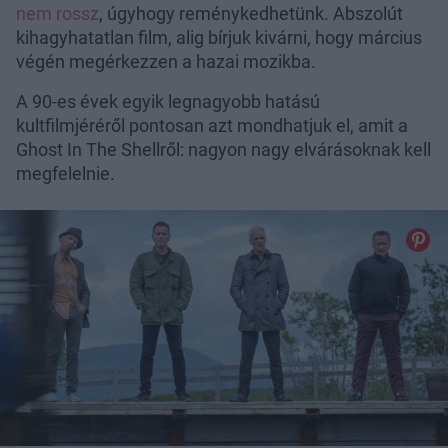
nem rossz
, úgyhogy reménykedhetünk. Abszolút
kihagyhatatlan film, alig bírjuk kivárni, hogy március
végén megérkezzen a hazai mozikba.
A 90-es évek egyik legnagyobb hatású
kultfilmjéréről pontosan azt mondhatjuk el, amit a
Ghost In The Shellről: nagyon nagy elvárásoknak kell
megfelelnie.