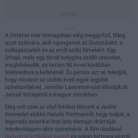
A történet már önmagában elég meggyőző, főleg
azok számára, akik rajonganak az űrutazásért, a
csillagászatért és az erről szóló filmekért. Egy
űrhajó, mely egy távoli bolygóra szállít utasokat,
meghibásodik, és ketten 90 évvel korábban
felébrednek a kelleténél. És persze azt se feledjük,
hogy mindezt az utóbbi évek egyik legjobb
színésznőjével, Jennifer Lawrence-szel élhetjük át.
Január közepétől a magyar mozikban.
Elég volt csak az első fotókat látnunk a Jackie
Kennedyt alakító Natalie Portmanről, hogy tudjuk, a
legendás amerikai first lady életrajzi drámáját
mindenképpen látni szeretnénk. A film ráadásul
nagyon jó kritikákat kapott
és sokan biztosra veszik,