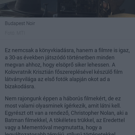
Budapest Noir
Fotó:
MTI
Ez nemcsak a könyvkiadásra, hanem a filmre is igaz,
a 30-as években játszódó történetben minden
megvan ahhoz, hogy elsöprő siker lehessen. A
Kolovratnik Krisztián főszereplésével készülő film
látványvilága az első fotók alapján okot ad a
bizakodásra.
Nem rajongunk éppen a háborús filmekért, de ez
most valami olyasminek ígérkezik, amit látni kell.
Egyrészt ott van a rendező, Christopher Nolan, aki a
Batman filmekkel, A tökéletes trükkel, az Eredettel
vagy a Mementóval megmutatta, hogy a
legváltozatosabb témájú, stílusú történetekkel