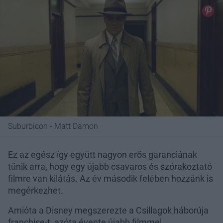
Suburbicon - Matt Damon
Ez az egész így együtt nagyon erős garanciának
tűnik arra, hogy egy újabb csavaros és szórakoztató
filmre van kilátás. Az év második felében hozzánk is
megérkezhet.
Amióta a Disney megszerezte a Csillagok háborúja
franchise-t, azóta évente újabb filmmel