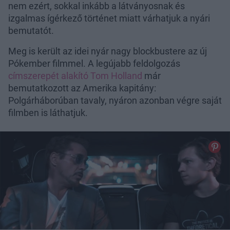
nem ezért, sokkal inkább a látványosnak és
izgalmas ígérkező történet miatt várhatjuk a nyári
bemutatót.
Meg is került az idei nyár nagy blockbustere az új
Pókember filmmel. A legújabb feldolgozás
címszerepét alakító Tom Holland
már
bemutatkozott az Amerika kapitány:
Polgárháborúban tavaly, nyáron azonban végre saját
filmben is láthatjuk.