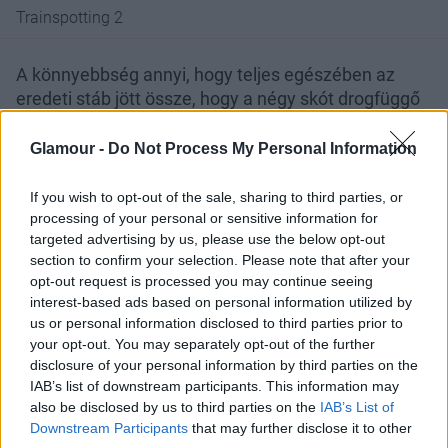
Trainspotting 2
A könnyebbség annyi, hogy teljes egészében az
eredeti stáb jött össze, hogy a négy skót drogfüggő
történetét 20 évvel később folytassák. Kevés az
esély arra, hogy másodszor is sikerül majd olyan
Glamour -
Do Not Process My Personal Information
nagyot dobniuk, mint 20 évvel ezelőtt, de ki tudja,
mindenesetre a február elején a mozikba kerülő
If you wish to opt-out of the sale, sharing to third parties, or
folytatást nem fogjuk kihagyni.
processing of your personal or sensitive information for
targeted advertising by us, please use the below opt-out
Jó sok év eltelt mióta Sparrow kapitány utoljára
section to confirm your selection. Please note that after your
vitorlát bontott. A történet azonban folytatódik, és
opt-out request is processed you may continue seeing
interest-based ads based on personal information utilized by
Johnny Depp visszatér
ikonikus figurájához, hogy
us or personal information disclosed to third parties prior to
újabb természetfeletti erőkkel küzdjön meg a
your opt-out. You may separately opt-out of the further
tengeren.
disclosure of your personal information by third parties on the
IAB’s list of downstream participants. This information may
also be disclosed by us to third parties on the
IAB’s List of
Downstream Participants
that may further disclose it to other