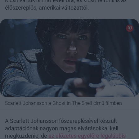
Kicsit vártuk is már évek óta, és kicsit féltünk is az
élőszereplős, amerikai változattól.
Scarlett Johansson a Ghost In The Shell című filmben
A Scarlett Johansson főszereplésével készült
adaptációnak nagyon magas elvárásokkal kell
megküzdenie, de
az előzetes egyelőre legalábbis