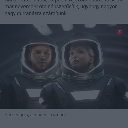
már november óta népszerűsítik, úgyhogy nagyon
nagy durranásra számítunk.
Passengers, Jennifer Lawrence