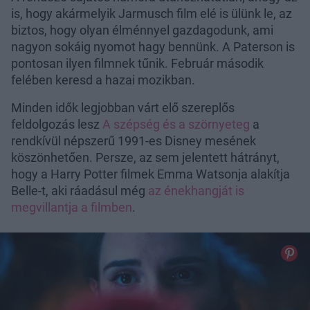
is, hogy akármelyik Jarmusch film elé is ülünk le, az
biztos, hogy olyan élménnyel gazdagodunk, ami
nagyon sokáig nyomot hagy bennünk. A Paterson is
pontosan ilyen filmnek tűnik. Február második
felében keresd a hazai mozikban.
Minden idők legjobban várt elő szereplős
feldolgozás lesz
A szépség és a szörnyeteg
a
rendkívül népszerű 1991-es Disney mesének
köszönhetően. Persze, az sem jelentett hátrányt,
hogy a Harry Potter filmek Emma Watsonja alakítja
Belle-t, aki ráadásul még
az énekhangját is
megvillantja a filmben
.