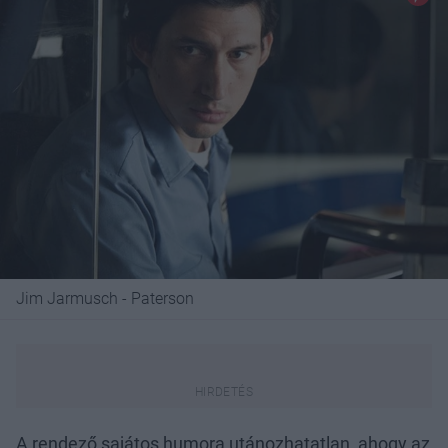
Jim Jarmusch - Paterson
A rendező sajátos humora utánozhatatlan, ahogy az