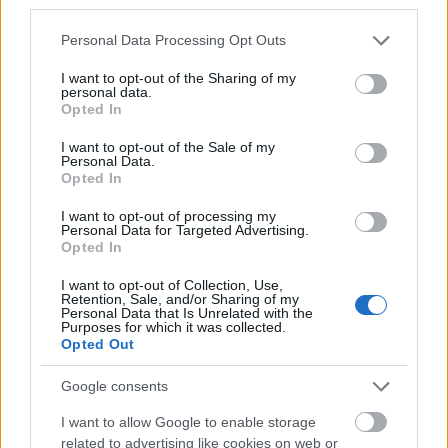
third parties.
Please note that this website/app uses one or more Google
Personal Data Processing Opt Outs
services and may gather and store information including but
not limited to your visit or usage behaviour. You may click to
I want to opt-out of the Sharing of my
personal data.
grant or deny consent to Google and its third-party tags to
Opted In
use your data for below specified purposes in below Google
consent section.
I want to opt-out of the Sale of my
Pirates of the Carribean, Javier Bardem
Personal Data.
Opted In
Ezúttal a kótyagos kapitány Poszeidon szigonyát
I want to opt-out of processing my
keresi, míg Javier Bardem ismét egy rosszfiút alakít.
Personal Data for Targeted Advertising.
Opted In
Májustól láthatod a mozikban.
I want to opt-out of Collection, Use,
Mindenki ismeri a magyar sportolóból lett bankrabló
Retention, Sale, and/or Sharing of my
Personal Data that Is Unrelated with the
hollywoodi mozikat felülmúló történetet. Ambrus
Purposes for which it was collected.
Attila sztorija évek óta várja, hogy valaki filmre vigye,
Opted Out
és abban bízhatunk, hogy megérte ez a várakozás,
Google consents
mert a Kontroll óta, az amerikai filmiparban
jeleskedő Antal Nimród igazán jó választásnak tűnik
I want to allow Google to enable storage
a rendezői székben.
related to advertising like cookies on web or