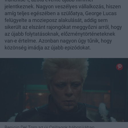
jelentkeznek. Nagyon veszélyes vállalkozás, hiszen
amíg teljes egészében a szülőatya, George Lucas
felügyelte a mozieposz alakulását, addig sem
sikerült az elszánt rajongókat meggyőzni arról, hogy
az újabb folytatásoknak, előzménytörténeteknek
van-e értelme. Azonban nagyon úgy tűnik, hogy
közönség imádja az újabb epizódokat.
Benicio Del Toro az új Csillagok háborújában