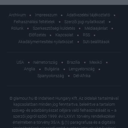
Archívum
Impresszum
Adatkezelési tájékoztató
Felhasználási feltételek
Szerzői jogi nyilatkozat
Rólunk
Szerkesztőségi küldetés
Médiaajánlat
Előfizetés
Kapcsolat
RSS
Akadálymentesítési nyilatkozat
Süti beállítások
USA
Németország
Brazília
Mexikó
Anglia
Bulgária
Lengyelország
Spanyolország
Dél-Afrika
© glamour.hu © IndaNext Hungary Kft. Az oldalak tartalmával
kapcsolatban minden jog fenntartva, beleértve a tartalom
szöveg- és adatbányászat céljára való felhasználását is – a
szerzői jogról szóló 1999. évi LXXVI. törvény rendelkezései
értelmében a törvény 35/A. § (1) paragrafusa és a digitális