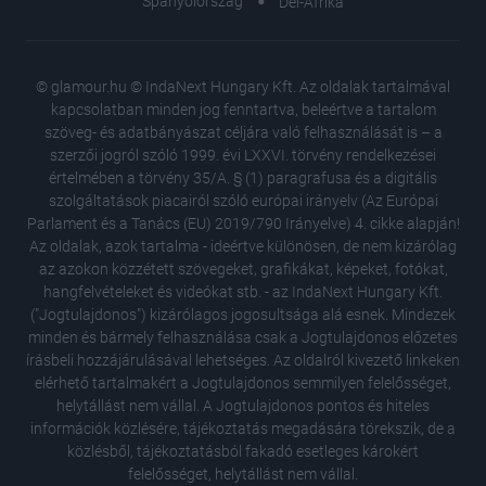
Spanyolország
Dél-Afrika
© glamour.hu © IndaNext Hungary Kft. Az oldalak tartalmával
kapcsolatban minden jog fenntartva, beleértve a tartalom
szöveg- és adatbányászat céljára való felhasználását is – a
szerzői jogról szóló 1999. évi LXXVI. törvény rendelkezései
értelmében a törvény 35/A. § (1) paragrafusa és a digitális
szolgáltatások piacairól szóló európai irányelv (Az Európai
Parlament és a Tanács (EU) 2019/790 Irányelve) 4. cikke alapján!
Az oldalak, azok tartalma - ideértve különösen, de nem kizárólag
az azokon közzétett szövegeket, grafikákat, képeket, fotókat,
hangfelvételeket és videókat stb. - az IndaNext Hungary Kft.
("Jogtulajdonos") kizárólagos jogosultsága alá esnek. Mindezek
minden és bármely felhasználása csak a Jogtulajdonos előzetes
írásbeli hozzájárulásával lehetséges. Az oldalról kivezető linkeken
elérhető tartalmakért a Jogtulajdonos semmilyen felelősséget,
helytállást nem vállal. A Jogtulajdonos pontos és hiteles
Egy femi
információk közlésére, tájékoztatás megadására törekszik, de a
nőknek 
közlésből, tájékoztatásból fakadó esetleges károkért
Pánikbet
felelősséget, helytállást nem vállal.