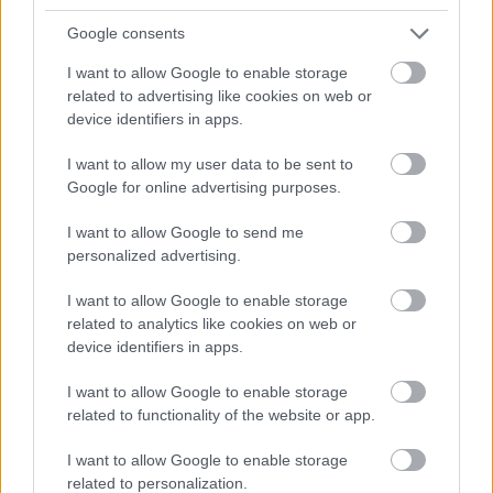
A készítők döntésével nem mindenki értett egyet:
Google consents
„Idén szerintem nem nézem az X-Faktort”
- írta egy
I want to allow Google to enable storage
hozzászóló, míg egy másik szarkasztikusan
related to advertising like cookies on web or
megjegyezte:
„Nincs már Április 1."
Volt azért, aki
device identifiers in apps.
örült a hírnek:
„Szuper! Én Marics Petire tippeltem! De
Milánt is nagyon várjuk"
- kommentelte az egyik
I want to allow my user data to be sent to
Google for online advertising purposes.
rajongó.
Milán a nagy sikerű
VALMAR
zenekar énekese
I want to allow Google to send me
personalized advertising.
Marics Peti
mellett. A duó 2018-ban kezdte meg a
közös zenei munkát, debütáló kislemezük Deák Téri
I want to allow Google to enable storage
Gyros Tál címmel 2018. június 1-én jelent meg.
related to analytics like cookies on web or
Abban az évben jelentkeztek A Dal című műsorba,
device identifiers in apps.
de a 30 legjobb közé nem kerültek be. Ennek
ellenére ma már hatalmas népszerűségnek
I want to allow Google to enable storage
related to functionality of the website or app.
örvendenek: Visz a vérem című daluk 24 millió
megtekintésnél tart, a mindenki által imádott Úristen
I want to allow Google to enable storage
pedig 44 milliós nézettséget produkált a Youtube-on.
related to personalization.