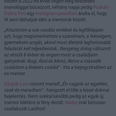
hiszen a 2022-es évad végén elég beszédes
monológgal búcsúzott, néhány napja pedig
Puskás-
Dallos Peti
egy
Instagram-posztban
árulta el, hogy
őt sem láthatjuk idén a mentorok között.
„Köszönöm a sok csodás emléket és legfőképpen
azt, hogy megismerhettem a szerelmem, a feleségem,
gyermekeim anyját, akivel most életünk legfontosabb
feladatát kell teljesítenünk…Rengeteg dolog változott
az elmúlt 8 évben és engem most a családjaim
igényelnek: Bogi, Ábel és Mimó, illetve a második
családom a Biebers család”
- írta a bejegyzésében az
ex mentor.
Gáspár Laci
viszont marad!
„Én vagyok az egyetlen,
csak én maradtam”
- hangzott el tőle a kissé drámai
bejelentés. Nem sokkal később pedig az egyik új
mentor kilétére is fény derült:
Majka
már biztosan
csatlakozik Lacihoz!