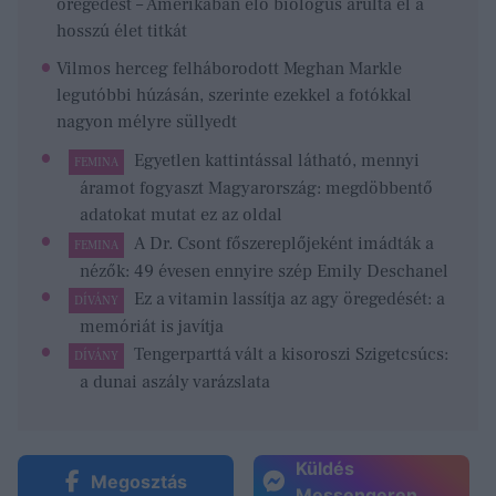
öregedést – Amerikában élő biológus árulta el a
hosszú élet titkát
Vilmos herceg felháborodott Meghan Markle
legutóbbi húzásán, szerinte ezekkel a fotókkal
nagyon mélyre süllyedt
Egyetlen kattintással látható, mennyi
FEMINA
áramot fogyaszt Magyarország: megdöbbentő
adatokat mutat ez az oldal
A Dr. Csont főszereplőjeként imádták a
FEMINA
nézők: 49 évesen ennyire szép Emily Deschanel
Ez a vitamin lassítja az agy öregedését: a
DÍVÁNY
memóriát is javítja
Tengerparttá vált a kisoroszi Szigetcsúcs:
DÍVÁNY
a dunai aszály varázslata
Küldés
Megosztás
Messengeren