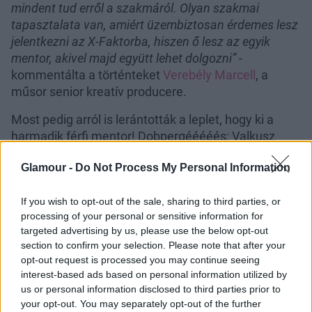
mindent tud erről a szakmáról. Olyan szakmai
tapasztalata van, amiért üzembiztosan érdemes lesz
jelentkezni az X-Faktorba, hiszen ő lesz az egyik
mentor, akivel majd együtt lehet dolgozni”
-
kommentálta a történteket
Verebély Marcell
, a
műsor senior kreatív producere.
Most pedig arról is lerántották a leplet, hogy ki a
harmadik férfi mentor! Dobpergééééés: Valkusz
Milán!
Glamour -
Do Not Process My Personal Information
If you wish to opt-out of the sale, sharing to third parties, or
processing of your personal or sensitive information for
targeted advertising by us, please use the below opt-out
section to confirm your selection. Please note that after your
opt-out request is processed you may continue seeing
interest-based ads based on personal information utilized by
us or personal information disclosed to third parties prior to
your opt-out. You may separately opt-out of the further