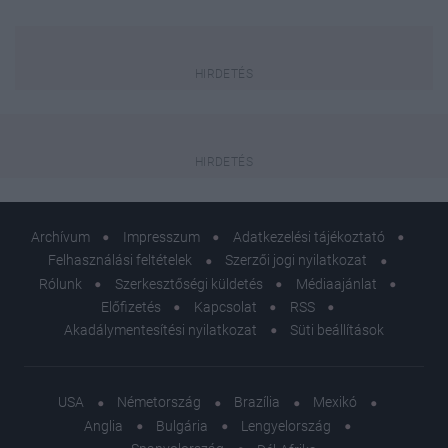
Archívum
Impresszum
Adatkezelési tájékoztató
Felhasználási feltételek
Szerzői jogi nyilatkozat
Rólunk
Szerkesztőségi küldetés
Médiaajánlat
Előfizetés
Kapcsolat
RSS
Akadálymentesítési nyilatkozat
Süti beállítások
USA
Németország
Brazília
Mexikó
Anglia
Bulgária
Lengyelország