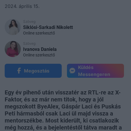
2024. április 15.
Szöveg:
Siklósi-Sarkadi Nikolett
Online szerkesztő
Szöveg:
Ivanova Daniela
Online szerkesztő
Küldés
Megosztás
Messengeren
Egy év pihenő után visszatér az RTL-re az X-
Faktor, és az már nem titok, hogy a jól
megszokott ByeAlex, Gáspár Laci és Puskás
Peti hármasból csak Laci ül majd vissza a
mentorszékbe. Most kiderült, ki csatlakozik
még hozzá, és a bejelentéstől tátva maradt a