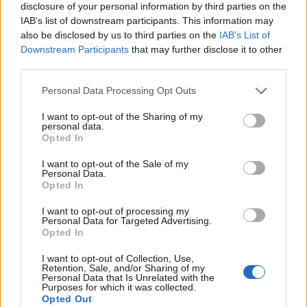
disclosure of your personal information by third parties on the
IAB’s list of downstream participants. This information may
also be disclosed by us to third parties on the
IAB’s List of
Downstream Participants
that may further disclose it to other
third parties.
Please note that this website/app uses one or more Google
Personal Data Processing Opt Outs
services and may gather and store information including but
not limited to your visit or usage behaviour. You may click to
I want to opt-out of the Sharing of my
personal data.
grant or deny consent to Google and its third-party tags to
Opted In
use your data for below specified purposes in below Google
consent section.
I want to opt-out of the Sale of my
Personal Data.
Opted In
Végre kiderült: Valkusz Milán, a VALMAR zenekar tagja lett
az X-Faktor harmadik mentora
I want to opt-out of processing my
Personal Data for Targeted Advertising.
Fotó:
xfaktorhun/INSTAGRAM
Opted In
I want to opt-out of Collection, Use,
Retention, Sale, and/or Sharing of my
Personal Data that Is Unrelated with the
Purposes for which it was collected.
Opted Out