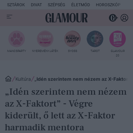
SZTÁROK
DIVAT
SZÉPSÉG
ÉLETMÓD
HOROSZKÓP
KU
MANCSPARTY
NYEREMÉNYJÁTÉK
SYOSS
TAROT
GLAMOUR
20
Kultúra
„Idén szerintem nem nézem az X-Faktort” -
„Idén szerintem nem nézem
az X-Faktort” - Végre
kiderült, ő lett az X-Faktor
harmadik mentora