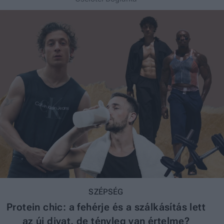
SZÉPSÉG
Protein chic: a fehérje és a szálkásítás lett
az új divat, de tényleg van értelme?