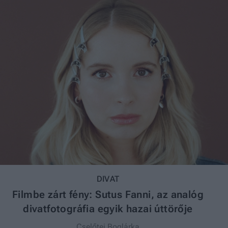
DIVAT
Filmbe zárt fény: Sutus Fanni, az analóg
divatfotográfia egyik hazai úttörője
Cselőtei Boglárka