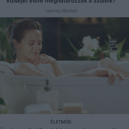
külsejét előre meghatározzák a szüleik?
Vermes Nikolett
ÉLETMÓD