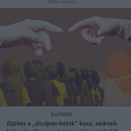
Pörös Izabella
ÉLETMÓD
Eljöhet a „dizájner‑bébik” kora, akiknek