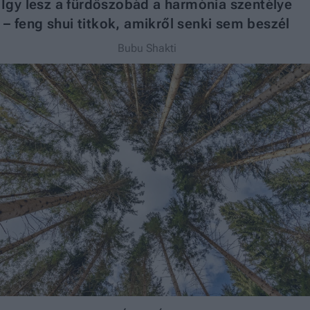
Így lesz a fürdőszobád a harmónia szentélye
– feng shui titkok, amikről senki sem beszél
Bubu Shakti