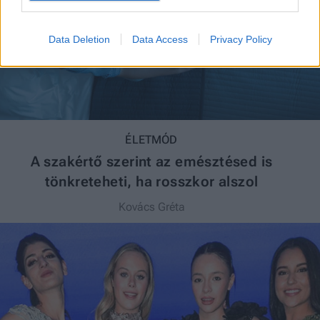
Data Deletion
Data Access
Privacy Policy
ÉLETMÓD
A szakértő szerint az emésztésed is
tönkreteheti, ha rosszkor alszol
Kovács Gréta