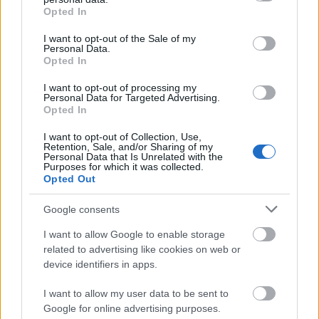
grant or deny consent to Google and its third-party tags to
Opted In
use your data for below specified purposes in below Google
consent section.
I want to opt-out of the Sale of my
Personal Data.
Opted In
ÉLETMÓD
I want to opt-out of processing my
Az ezotéria segíthet, de csak akkor, ha nem
Personal Data for Targeted Advertising.
Opted In
menekülsz bele a problémáid elől
I want to opt-out of Collection, Use,
Jen Barbara
Retention, Sale, and/or Sharing of my
Personal Data that Is Unrelated with the
Purposes for which it was collected.
Opted Out
Google consents
I want to allow Google to enable storage
related to advertising like cookies on web or
device identifiers in apps.
I want to allow my user data to be sent to
Google for online advertising purposes.