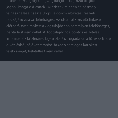
IndaNext Hungary Kft. ("Jogtulajdonos") kizárólagos
jogosultsága alá esnek. Mindezek minden és bármely
felhasználása csak a Jogtulajdonos előzetes írásbeli
hozzájárulásával lehetséges. Az oldalról kivezető linkeken
elérhető tartalmakért a Jogtulajdonos semmilyen felelősséget,
helytállást nem vállal. A Jogtulajdonos pontos és hiteles
információk közlésére, tájékoztatás megadására törekszik, de
a közlésből, tájékoztatásból fakadó esetleges károkért
felelősséget, helytállást nem vállal.