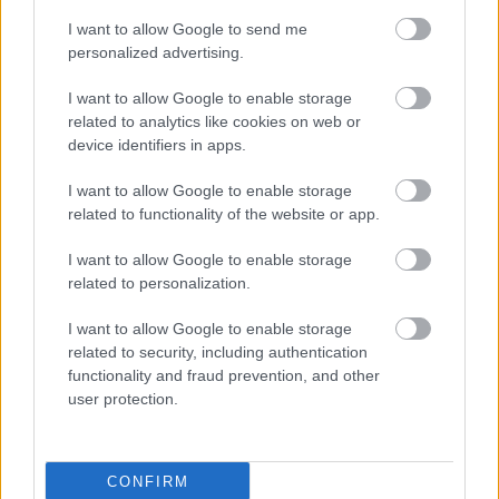
I want to allow Google to send me
personalized advertising.
I want to allow Google to enable storage
related to analytics like cookies on web or
device identifiers in apps.
KULTÚRA
„Az isteni Sarah” - A színésznő, aki
I want to allow Google to enable storage
koporsóban aludt, és az sem tarthatta távol
related to functionality of the website or app.
a színpadtól, amikor levágták a lábát
I want to allow Google to enable storage
related to personalization.
Koniorczyk Borbála
I want to allow Google to enable storage
related to security, including authentication
functionality and fraud prevention, and other
user protection.
CONFIRM