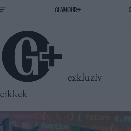
exkluzív
cikkek