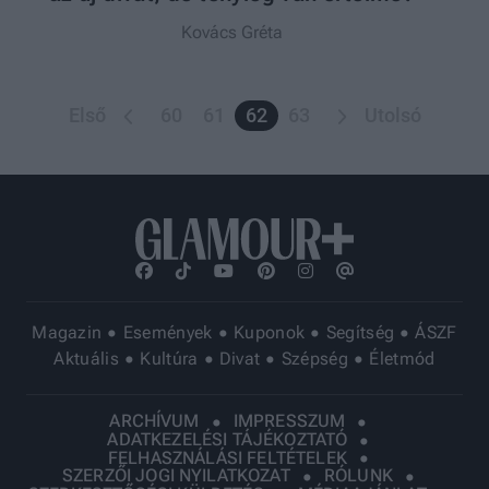
Kovács Gréta
Első
60
61
62
63
Utolsó
Első
Előző
Következő
Utolsó
Magazin
Események
Kuponok
Segítség
ÁSZF
Aktuális
Kultúra
Divat
Szépség
Életmód
ARCHÍVUM
IMPRESSZUM
ADATKEZELÉSI TÁJÉKOZTATÓ
FELHASZNÁLÁSI FELTÉTELEK
SZERZŐI JOGI NYILATKOZAT
RÓLUNK