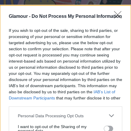
Glamour -
Do Not Process My Personal Information
ÉLETMÓD
Az apa hiánya mérgezheti a kapcsolataidat
If you wish to opt-out of the sale, sharing to third parties, or
processing of your personal or sensitive information for
— anélkül, hogy észrevennéd
targeted advertising by us, please use the below opt-out
Szabó Liliom
section to confirm your selection. Please note that after your
opt-out request is processed you may continue seeing
interest-based ads based on personal information utilized by
us or personal information disclosed to third parties prior to
your opt-out. You may separately opt-out of the further
disclosure of your personal information by third parties on the
IAB’s list of downstream participants. This information may
also be disclosed by us to third parties on the
IAB’s List of
Downstream Participants
that may further disclose it to other
third parties.
Please note that this website/app uses one or more Google
Personal Data Processing Opt Outs
services and may gather and store information including but
not limited to your visit or usage behaviour. You may click to
I want to opt-out of the Sharing of my
personal data.