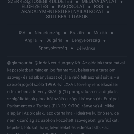
SZERKESZTŐSÉGI KÜLDETÉS
MÉDIAAJÁNLAT
ELŐFIZETÉS
KAPCSOLAT
RSS
AKADÁLYMENTESÍTÉSI NYILATKOZAT
SÜTI BEÁLLÍTÁSOK
USA
Németország
Brazília
Mexikó
Anglia
Bulgária
Lengyelország
Spanyolország
Dél-Afrika
© glamour.hu © IndaNext Hungary Kft. Az oldalak tartalmával
kapcsolatban minden jog fenntartva, beleértve a tartalom
szöveg- és adatbányászat céljára való felhasználását is – a
szerzői jogról szóló 1999. évi LXXVI. törvény rendelkezései
értelmében a törvény 35/A. § (1) paragrafusa és a digitális
szolgáltatások piacairól szóló európai irányelv (Az Európai
Parlament és a Tanács (EU) 2019/790 Irányelve) 4. cikke
alapján! Az oldalak, azok tartalma - ideértve különösen, de
nem kizárólag az azokon közzétett szövegeket, grafikákat,
képeket, fotókat, hangfelvételeket és videókat stb. - az