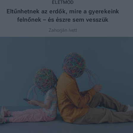
ÉLETMÓD
Eltűnhetnek az erdők, mire a gyerekeink
felnőnek – és észre sem vesszük
Zahorján Ivett