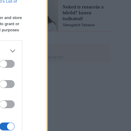
B’s List of
Neked is rosaceás a
bőrőd? Innen
er and store
tudhatod!
to grant or
Támogatott Tartalom
ed purposes