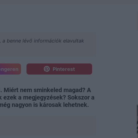
a, a benne lévő információk elavultak
engeren
Pinterest
ed. Miért nem sminkeled magad? A
k ezek a megjegyzések? Sokszor a
 még nagyon is károsak lehetnek.