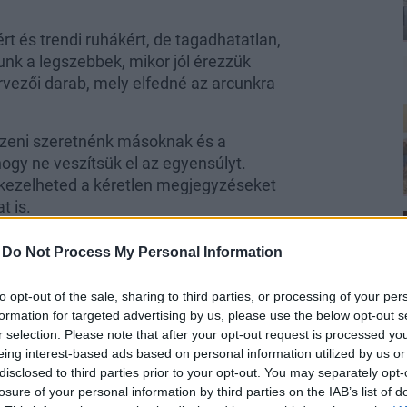
rt és trendi ruhákért, de tagadhatatlan,
nk a legszebbek, mikor jól érezzük
rvezői darab, mely elfedné az arcunkra
szeni szeretnénk másoknak és a
ogy ne veszítsük el az egyensúlyt.
 kezelheted a kéretlen megjegyzéseket
 is.
-
Do Not Process My Personal Information
to opt-out of the sale, sharing to third parties, or processing of your per
formation for targeted advertising by us, please use the below opt-out s
r selection. Please note that after your opt-out request is processed y
eing interest-based ads based on personal information utilized by us or
disclosed to third parties prior to your opt-out. You may separately opt-
losure of your personal information by third parties on the IAB’s list of