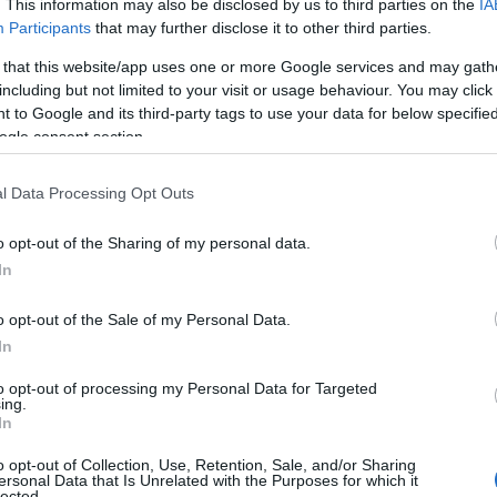
. This information may also be disclosed by us to third parties on the
IA
Participants
that may further disclose it to other third parties.
 that this website/app uses one or more Google services and may gath
including but not limited to your visit or usage behaviour. You may click 
 to Google and its third-party tags to use your data for below specifi
ogle consent section.
l Data Processing Opt Outs
o opt-out of the Sharing of my personal data.
In
o opt-out of the Sale of my Personal Data.
In
to opt-out of processing my Personal Data for Targeted
ing.
In
o opt-out of Collection, Use, Retention, Sale, and/or Sharing
ersonal Data that Is Unrelated with the Purposes for which it
lected.