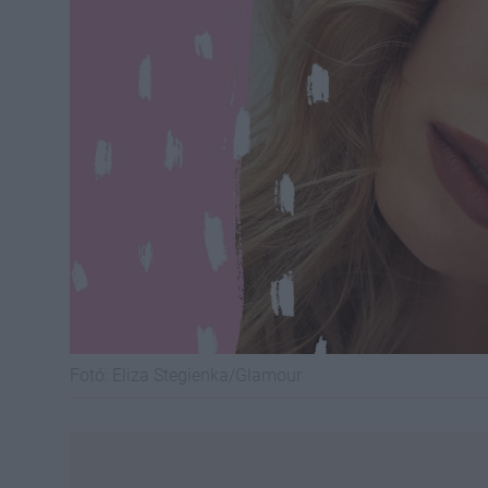
Fotó:
Eliza Stegienka/Glamour