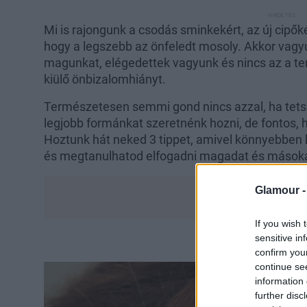
Mi is rajongunk a csodás sminkekért, az új cipőké
hogy a legszebb az önfeledt mosoly. Akkor vagyu
magunkat, elégedettek vagyunk és nincs az a te
kiülő önbizalomhiányt.
Természetesen semmi gond nincs azzal, ha tet
legjobb formánkat szeretnénk hozni, de fontos, h
Hoztunk hát neked 3 tippet, amivel könnyebben
és megtanulhatod elfogadni magadat és másokat
Glamour 
If you wish 
sensitive in
confirm you
continue se
information 
further disc