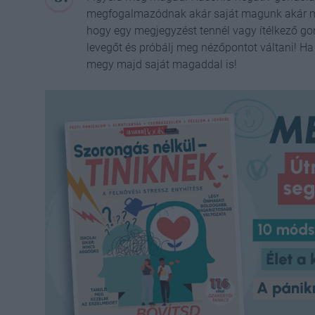
megfogalmazódnak akár saját magunk akár m
hogy egy megjegyzést tennél vagy ítélkező g
levegőt és próbálj meg nézőpontot váltani! 
megy majd saját magaddal is!