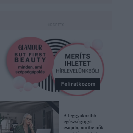
Feliratkozom
A leggyakoribb
egészségügyi
csapda, amibe nők