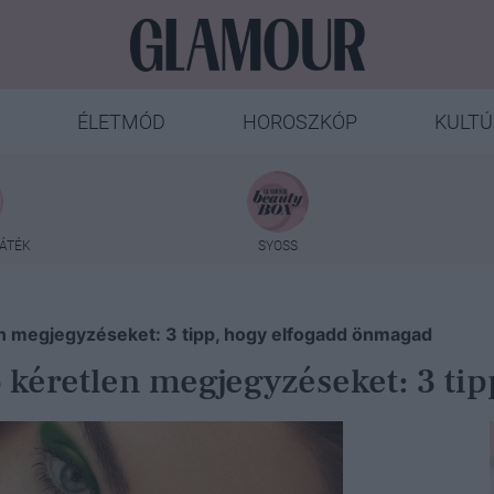
ÉLETMÓD
HOROSZKÓP
KULTÚ
ÁTÉK
SYOSS
len megjegyzéseket: 3 tipp, hogy elfogadd önmagad
tő kéretlen megjegyzéseket: 3 t