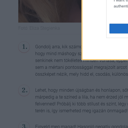
authenti
Fotó:
Eliza Stegienka
Gondolj arra, kik számodra a legszebb és legi
hogy mind máshogy szépek és ha alaposan meg
senkinek nem tökéletes minden vonása, éppen
sem a mértani pontossággal megrajzolt arcot
összképet nézik, mely hidd el, csodás, különö
Lehet, hogy minden újságban és honlapon, sőt 
márpedig a te színed a lila, ha nem érzed jó
felvenned! Próbálj ki több stílust és színt, lé
terén is, így ismerheted meg igazán önmagad!
Figyeld meg magad! Hasonló negatív gondola