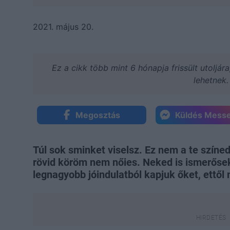
2021. május 20.
Ez a cikk több mint 6 hónapja frissült utoljár
lehetnek.
Megosztás
Küldés Mess
Túl sok sminket viselsz. Ez nem a te szín
rövid köröm nem nőies. Neked is ismerőse
legnagyobb jóindulatból kapjuk őket, ettől