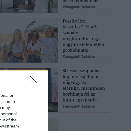
ezrei lépnek bele
Támogatott Tartalom
Fesztiválra
készülsz? Ez a 3
szabály
megkímélhet egy
nagyon kellemetlen
problémától
Támogatott Tartalom
Stressz, szoptatás,
fogamzásgátló: a
nőgyógyász
elárulja, mi minden
boríthatja fel az
sonal or
intim egyensúlyt
ection to
Támogatott Tartalom
ou may
 personal
out of the
 downstream