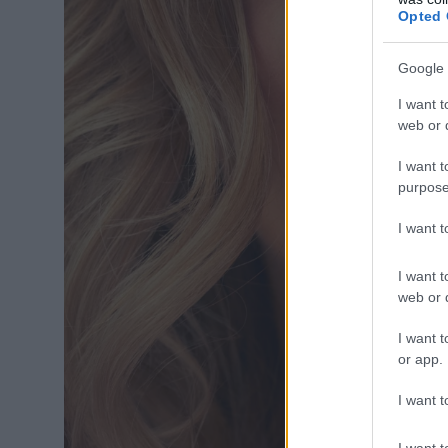
Opted 
Google 
I want t
web or d
I want t
purpose
I want 
I want t
web or d
I want t
or app.
I want t
I want t