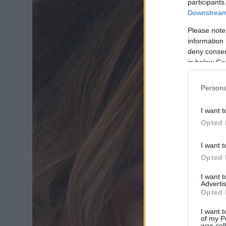
participants
Downstream 
Please note
information 
deny consent
in below Go
Persona
I want t
Opted 
I want t
Opted 
I want 
Advertis
Opted 
I want t
of my P
was col