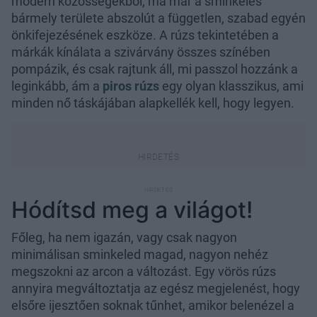
modern közösségekből, ma már a sminkelés
bármely területe abszolút a független, szabad egyén
önkifejezésének eszköze. A rúzs tekintetében a
márkák kínálata a szivárvány összes színében
pompázik, és csak rajtunk áll, mi passzol hozzánk a
leginkább, ám a
piros rúzs
egy olyan klasszikus, ami
minden nő táskájában alapkellék kell, hogy legyen.
Hódítsd meg a világot!
Főleg, ha nem igazán, vagy csak nagyon
minimálisan sminkeled magad, nagyon nehéz
megszokni az arcon a változást. Egy vörös rúzs
annyira megváltoztatja az egész megjelenést, hogy
elsőre ijesztően soknak tűnhet, amikor belenézel a