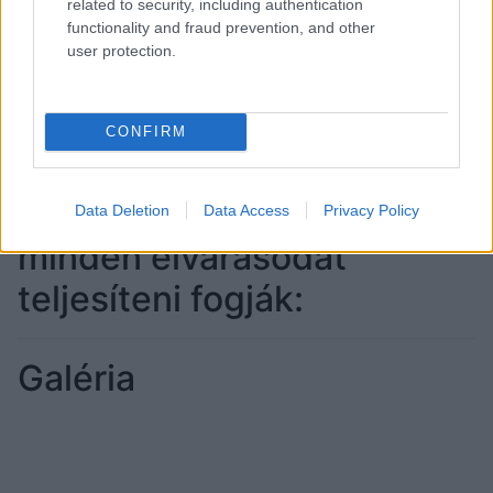
related to security, including authentication
functionality and fraud prevention, and other
user protection.
Ezeket a piros rúzsokat
CONFIRM
elérhető áron
beszerezheted, ráadásul
Data Deletion
Data Access
Privacy Policy
minden elvárásodat
teljesíteni fogják:
Galéria