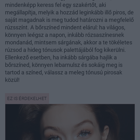
mindenképp keress fel egy szakértőt, aki
megállapítja, melyik a hozzád leginkább illő piros, de
saját magadnak is meg tudod határozni a megfelelő
rúzsszínt. A bőrszíned mindent elárul: ha világos,
könnyen leégsz a napon, inkább rózsaszínesnek
mondanád, mintsem sárgának, akkor a te tökéletes
rúzsod a hideg tónusok palettájából fog kikerülni.
Ellenkező esetben, ha inkább sárgába hajlik a
bőrszíned, könnyen lebarnulsz és sokáig meg is
tartod a színed, válassz a meleg tónusú pirosak
közül!