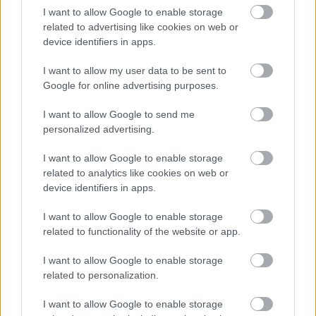
I want to allow Google to enable storage
related to advertising like cookies on web or
device identifiers in apps.
I want to allow my user data to be sent to
Google for online advertising purposes.
I want to allow Google to send me
Ha a klasszikus formátumú rúzs mellett döntöttél,
personalized advertising.
mindenképpen javaslunk egy szájceruzát, amivel
precízen megrajzolhatod az ajkak körvonalát,
I want to allow Google to enable storage
mielőtt felvinnéd a rúzst! Az applikátoros, folyékony
related to analytics like cookies on web or
termékeknél sok esetben erre nincs szükség, de ha
device identifiers in apps.
nem vagy biztos a kezeidben, kezdd a rúzsozást egy
I want to allow Google to enable storage
vékony fejű rúzsecsettel az ajkaid pereménél, majd
related to functionality of the website or app.
töltsd ki a hiányzó részeket! Figyelj a szád
formájára, ahol eltérést látsz, egy.két milliméteres
I want to allow Google to enable storage
csalással kiküszöbölheted! Ne felejtsd el, hogy
related to personalization.
bizonyos időközönként, és evés után minden
esetben ellenőrizd le.
I want to allow Google to enable storage