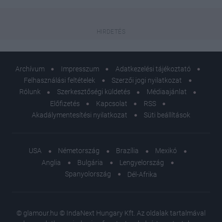
Archívum
Impresszum
Adatkezelési tájékoztató
Felhasználási feltételek
Szerzői jogi nyilatkozat
Rólunk
Szerkesztőségi küldetés
Médiaajánlat
Előfizetés
Kapcsolat
RSS
Akadálymentesítési nyilatkozat
Süti beállítások
USA
Németország
Brazília
Mexikó
Anglia
Bulgária
Lengyelország
Spanyolország
Dél-Afrika
© glamour.hu © IndaNext Hungary Kft. Az oldalak tartalmával