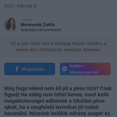
2023. március 8.
Szöveg:
Marencsák Zsófia
Szépségrovat-szerkesztő
Ez a cikk több mint 6 hónapja frissült utoljára, a
benne lévő információk elavultak lehetnek.
Küldés
Megosztás
Messengeren
Még hogy neked nem áll jól a piros rúzs? Csak
figyelj! Ha eddig nem hittél benne, most kellő
magabiztosságot adhatnak a hibátlan piros
ajkak, ha a megfelelő terméket jól tudod
használni. Nézzünk belőlük néhány szuper és