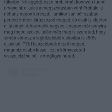
tükörbe. Ne aggódj, ezt a problémát könnyen tudod
orvosolni: a kulcs a megszokásban van! Próbáld ki
néhány napon keresztül, amikor van pár szabad
perced otthon, kirúzsozod magad, és csak ízlelgeted
a látványt! A harmadik-negyedik napon már annyira
meg fogod szokni, talán még meg is szereted, hogy
simán elmész a legközelebbi kisboltba is vörös
ajkakkal. FYI: Ha szebbnek érzed magad,
magabiztosabb leszel, ezt a környezeted
visszajelzéseiből is megfigyelheted.