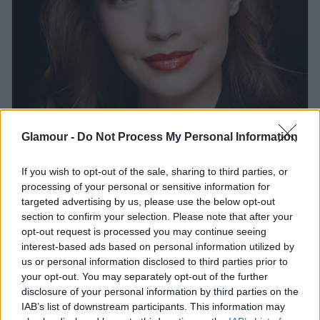
Glamour -
Do Not Process My Personal Information
Az igazán tartós rúzs elkészítése
egyszerűbb, mint hinnéd
If you wish to opt-out of the sale, sharing to third parties, or
processing of your personal or sensitive information for
targeted advertising by us, please use the below opt-out
Lépésről lépésre
section to confirm your selection. Please note that after your
opt-out request is processed you may continue seeing
Amint megvagy a színválasztással, már csak a
interest-based ads based on personal information utilized by
technikát kell ismerned, hogy gyönyörű vörös
us or personal information disclosed to third parties prior to
ajkakat varázsolhass magadnak. Egy
your opt-out. You may separately opt-out of the further
visszafogottabb megoldás, amikor néhány pöttyöt
disclosure of your personal information by third parties on the
IAB’s list of downstream participants. This information may
eldolgozol az ujjbegyeiddel az ajkaidon, így kapsz