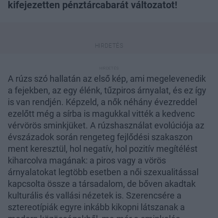
kifejezetten pénztárcabarát változatot!
A rúzs szó hallatán az első kép, ami megelevenedik
a fejekben, az egy élénk, tűzpiros árnyalat, és ez így
is van rendjén. Képzeld, a nők néhány évezreddel
ezelőtt még a sírba is magukkal vitték a kedvenc
vérvörös sminkjüket. A rúzshasználat evolúciója az
évszázadok során rengeteg fejlődési szakaszon
ment keresztül, hol negatív, hol pozitív megítélést
kiharcolva magának: a piros vagy a vörös
árnyalatokat legtöbb esetben a női szexualitással
kapcsolta össze a társadalom, de bőven akadtak
kulturális és vallási nézetek is. Szerencsére a
sztereotípiák egyre inkább kikopni látszanak a