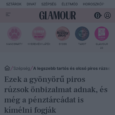
SZTÁROK
DIVAT
SZÉPSÉG
ÉLETMÓD
HOROSZKÓP
KU
MANCSPARTY
NYEREMÉNYJÁTÉK
SYOSS
TAROT
GLAMOUR
20
Szépség
A legszebb tartós és olcsó piros rúzsok
Ezek a gyönyörű piros
rúzsok önbizalmat adnak, és
még a pénztárcádat is
kímélni fogják