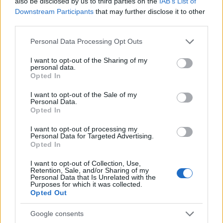
also be disclosed by us to third parties on the
IAB’s List of
egy finom, enyhe piros árnyalatot, ami nem igényel
Downstream Participants
that may further disclose it to other
különösebb szaktudást, azonban a klasszikus vörös
third parties.
ajkak szép kidolgozásához szüksége van a
kezeidnek egy kis gyakorlatra.
Please note that this website/app uses one or more Google
Personal Data Processing Opt Outs
services and may gather and store information including but
not limited to your visit or usage behaviour. You may click to
I want to opt-out of the Sharing of my
personal data.
grant or deny consent to Google and its third-party tags to
Opted In
use your data for below specified purposes in below Google
consent section.
I want to opt-out of the Sale of my
Personal Data.
Opted In
I want to opt-out of processing my
Personal Data for Targeted Advertising.
Opted In
I want to opt-out of Collection, Use,
Retention, Sale, and/or Sharing of my
Personal Data that Is Unrelated with the
Purposes for which it was collected.
Opted Out
Google consents