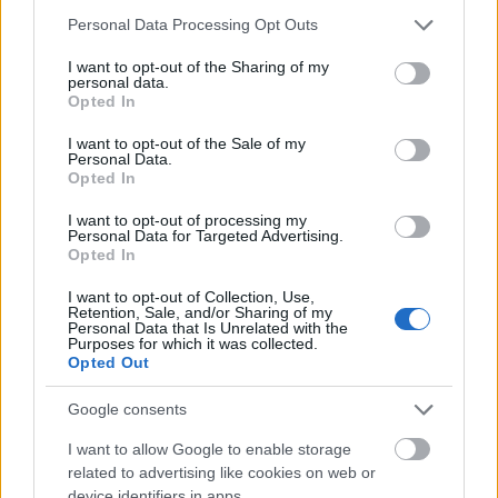
Rossmann üzleteiben!
Please note that this website/app uses one or more Google
Personal Data Processing Opt Outs
services and may gather and store information including but
not limited to your visit or usage behaviour. You may click to
I want to opt-out of the Sharing of my
personal data.
grant or deny consent to Google and its third-party tags to
Opted In
use your data for below specified purposes in below Google
consent section.
I want to opt-out of the Sale of my
Personal Data.
Opted In
I want to opt-out of processing my
Personal Data for Targeted Advertising.
Opted In
I want to opt-out of Collection, Use,
Retention, Sale, and/or Sharing of my
Personal Data that Is Unrelated with the
Purposes for which it was collected.
Opted Out
Google consents
I want to allow Google to enable storage
related to advertising like cookies on web or
device identifiers in apps.