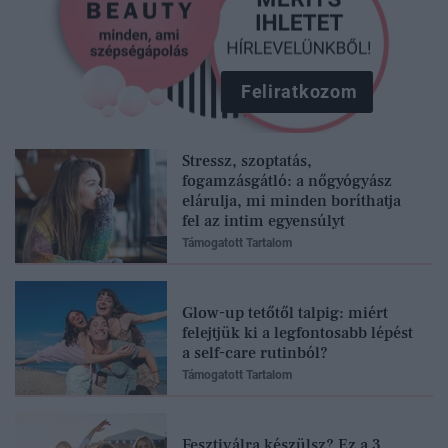
Feliratkozom
Stressz, szoptatás,
fogamzásgátló: a nőgyógyász
elárulja, mi minden boríthatja
fel az intim egyensúlyt
Támogatott Tartalom
Glow-up tetőtől talpig: miért
felejtjük ki a legfontosabb lépést
a self-care rutinból?
Támogatott Tartalom
Fesztiválra készülsz? Ez a 3