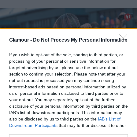
Glamour -
Do Not Process My Personal Information
If you wish to opt-out of the sale, sharing to third parties, or
processing of your personal or sensitive information for
targeted advertising by us, please use the below opt-out
section to confirm your selection. Please note that after your
opt-out request is processed you may continue seeing
interest-based ads based on personal information utilized by
us or personal information disclosed to third parties prior to
your opt-out. You may separately opt-out of the further
disclosure of your personal information by third parties on the
A modellek imádják a Coloristát! Ugyan miért is ne
IAB’s list of downstream participants. This information may
also be disclosed by us to third parties on the
IAB’s List of
vállalhatnál be te is egy ragyogó rózsaszín vagy kék
Downstream Participants
that may further disclose it to other
árnyalatot tavasszal? A Wash Out színezők 2–15
third parties.
hajmosásig maradnak a hajadban. Szerezd be a