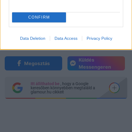
CONFIRM
Data Deletion
Data Access
Privacy Policy
Küldés
Megosztás
Messengeren
Itt állíthatod be
, hogy a Google
keresőben könnyebben megtaláld a
glamour.hu cikkeit