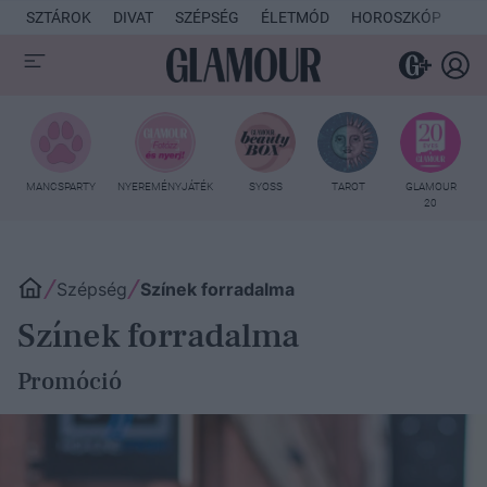
SZTÁROK
DIVAT
SZÉPSÉG
ÉLETMÓD
HOROSZKÓP
KU
MANCSPARTY
NYEREMÉNYJÁTÉK
SYOSS
TAROT
GLAMOUR
20
Szépség
Színek forradalma
Színek forradalma
Promóció