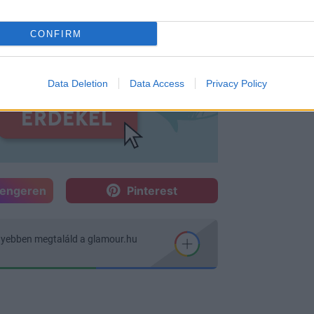
CONFIRM
Data Deletion
Data Access
Privacy Policy
sengeren
Pinterest
nyebben megtaláld a glamour.hu