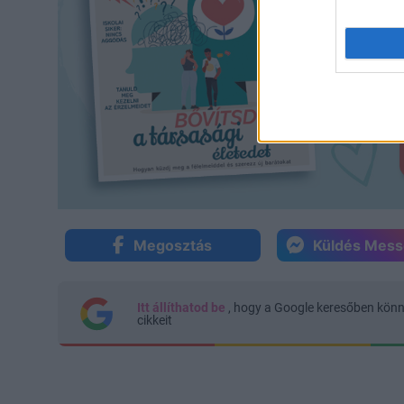
Megosztás
Küldés Mes
Itt állíthatod be
, hogy a Google keresőben kön
cikkeit