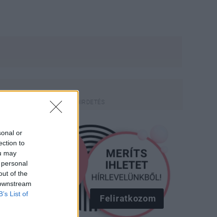
sonal or
ection to
ou may
 personal
out of the
 downstream
B’s List of
Feliratkozom