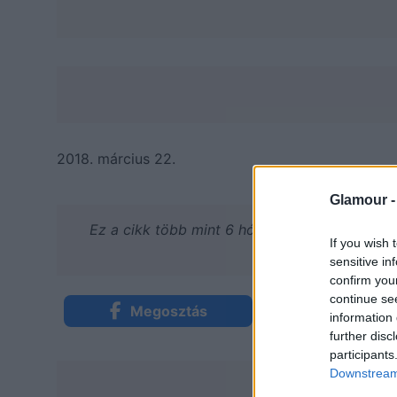
2018. március 22.
Glamour 
Ez a cikk több mint 6 hónapja frissült utoljár
If you wish 
lehetnek.
sensitive in
confirm you
continue se
Megosztás
Küldés Mess
information 
further disc
participants
Downstream 