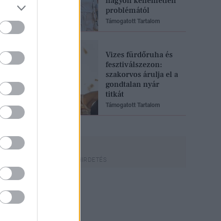
nagyon kellemetlen
problémától
Támogatott Tartalom
Vizes fürdőruha és
fesztiválszezon:
szakorvos árulja el a
gondtalan nyár
titkát
Támogatott Tartalom