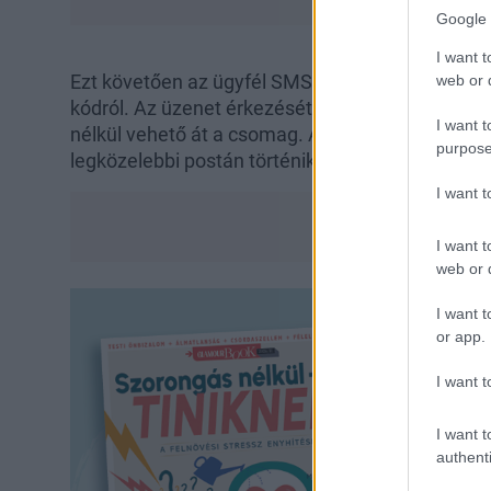
Google 
I want t
Ezt követően az ügyfél SMS-ben kap tájékoztatá
web or d
kódról. Az üzenet érkezésétől számított 48 órán 
I want t
nélkül vehető át a csomag. Az át nem vett kül
purpose
legközelebbi postán történik a feladó igényétől 
I want 
I want t
web or d
I want t
or app.
I want t
I want t
authenti