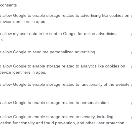
consents
o allow Google to enable storage related to advertising like cookies on
st az átvételhez szükséges azonosító
evice identifiers in apps.
belül, a nap 24 órájában, sorban állás
o allow my user data to be sent to Google for online advertising
demények őrzése az automatához
s.
függően 5 vagy 10 napig.
to allow Google to send me personalized advertising.
o allow Google to enable storage related to analytics like cookies on
evice identifiers in apps.
o allow Google to enable storage related to functionality of the website
o allow Google to enable storage related to personalization.
o allow Google to enable storage related to security, including
cation functionality and fraud prevention, and other user protection.