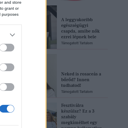
er and store
to grant or
ed purposes
A leggyakoribb
egészségügyi
csapda, amibe nők
ezrei lépnek bele
Támogatott Tartalom
Neked is rosaceás a
bőrőd? Innen
tudhatod!
Támogatott Tartalom
Fesztiválra
készülsz? Ez a 3
szabály
megkímélhet egy