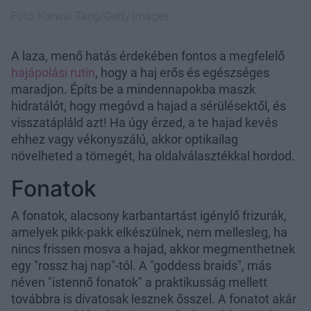
Fotó:
Karwai Tang/Getty Images
A laza, menő hatás érdekében fontos a megfelelő
hajápolási rutin
, hogy a haj erős és egészséges
maradjon. Építs be a mindennapokba maszk
hidratálót, hogy megóvd a hajad a sérülésektől, és
visszatápláld azt! Ha úgy érzed, a te hajad kevés
ehhez vagy vékonyszálú, akkor optikailag
növelheted a tömegét, ha oldalválasztékkal hordod.
Fonatok
A fonatok, alacsony karbantartást igénylő frizurák,
amelyek pikk-pakk elkészülnek, nem mellesleg, ha
nincs frissen mosva a hajad, akkor megmenthetnek
egy "rossz haj nap"-tól. A "goddess braids", más
néven "istennő fonatok" a praktikusság mellett
továbbra is divatosak lesznek ősszel. A fonatot akár