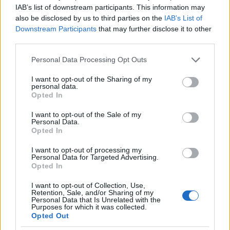
IAB’s list of downstream participants. This information may
Emlékeztek Billie Eilish rétegzett hajára?
also be disclosed by us to third parties on the
IAB’s List of
Downstream Participants
that may further disclose it to other
Fotó:
Taylor Hill/Getty Images
third parties.
Please note that this website/app uses one or more Google
Personal Data Processing Opt Outs
services and may gather and store information including but
not limited to your visit or usage behaviour. You may click to
I want to opt-out of the Sharing of my
personal data.
grant or deny consent to Google and its third-party tags to
Opted In
use your data for below specified purposes in below Google
consent section.
I want to opt-out of the Sale of my
Personal Data.
Opted In
I want to opt-out of processing my
Personal Data for Targeted Advertising.
Opted In
I want to opt-out of Collection, Use,
Retention, Sale, and/or Sharing of my
Personal Data that Is Unrelated with the
Purposes for which it was collected.
Hailey Bieber új hajszínre váltott,
Opted Out
valami álomszép lett a végeredmény