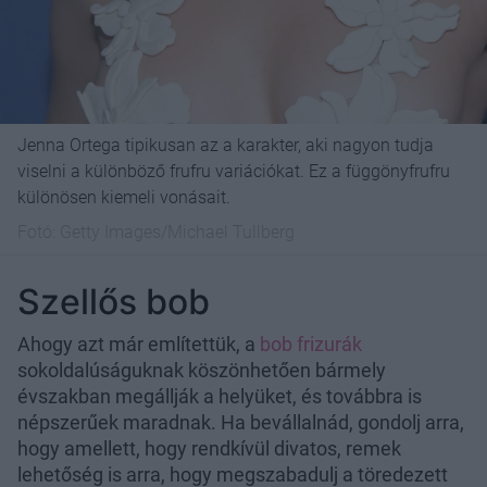
Jenna Ortega tipikusan az a karakter, aki nagyon tudja
viselni a különböző frufru variációkat. Ez a függönyfrufru
különösen kiemeli vonásait.
Fotó:
Getty Images/Michael Tullberg
Szellős bob
Ahogy azt már említettük, a
bob frizurák
sokoldalúságuknak köszönhetően bármely
évszakban megállják a helyüket, és továbbra is
népszerűek maradnak. Ha bevállalnád, gondolj arra,
hogy amellett, hogy rendkívül divatos, remek
lehetőség is arra, hogy megszabadulj a töredezett