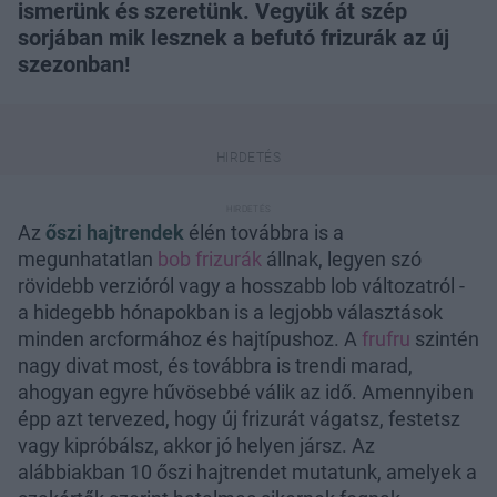
ismerünk és szeretünk. Vegyük át szép
sorjában mik lesznek a befutó frizurák az új
szezonban!
Az
őszi hajtrendek
élén továbbra is a
megunhatatlan
bob frizurák
állnak, legyen szó
rövidebb verzióról vagy a hosszabb lob változatról -
a hidegebb hónapokban is a legjobb választások
minden arcformához és hajtípushoz. A
frufru
szintén
nagy divat most, és továbbra is trendi marad,
ahogyan egyre hűvösebbé válik az idő. Amennyiben
épp azt tervezed, hogy új frizurát vágatsz, festetsz
vagy kipróbálsz, akkor jó helyen jársz. Az
alábbiakban 10 őszi hajtrendet mutatunk, amelyek a