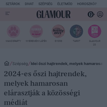
SZTÁROK
DIVAT
SZÉPSÉG
ÉLETMÓD
HOROSZKÓP
KU
MANCSPARTY
NYEREMÉNYJÁTÉK
SYOSS
TAROT
GLAMOUR
20
Szépség
Idei őszi hajtrendek, melyek hamarosan 
2024-es őszi hajtrendek,
melyek hamarosan
elárasztják a közösségi
médiát