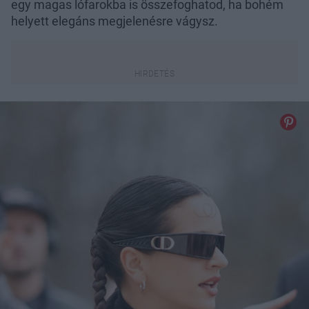
egy magas lófarokba is összefoghatod, ha bohém
helyett elegáns megjelenésre vágysz.