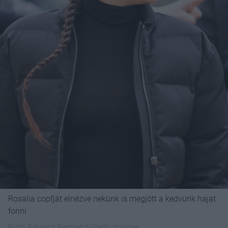
Rosalia copfját elnézve nekünk is megjött a kedvünk hajat
fonni
Fotó:
Edward Berthelot/Getty Images