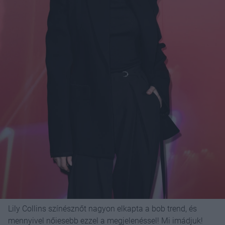
Lily Collins színésznőt nagyon elkapta a bob trend, és
mennyivel nőiesebb ezzel a megjelenéssel! Mi imádjuk!