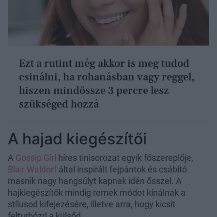
Ezt a rutint még akkor is meg tudod
csinálni, ha rohanásban vagy reggel,
hiszen mindössze 3 percre lesz
szükséged hozzá
A hajad kiegészítői
A
Gossip Girl
híres tinisorozat egyik főszereplője,
Blair Waldorf
által inspirált fejpántok és csábító
masnik nagy hangsúlyt kapnak idén ősszel. A
hajkiegészítők mindig remek módot kínálnak a
stílusod kifejezésére, illetve arra, hogy kicsit
felturbózd a külsőd.