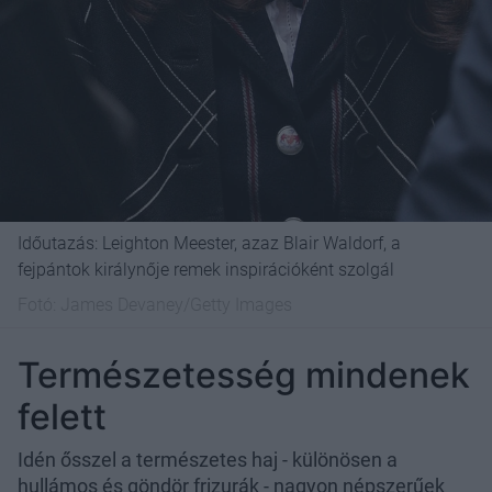
Időutazás: Leighton Meester, azaz Blair Waldorf, a
fejpántok királynője remek inspirációként szolgál
Fotó:
James Devaney/Getty Images
Természetesség mindenek
felett
Idén ősszel a természetes haj - különösen a
hullámos és göndör frizurák - nagyon népszerűek