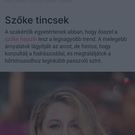
Fotó:
Kevin Mazur/Getty Images
Szőke tincsek
A szakértők egyetértenek abban, hogy ősszel a
szőke hajszín
lesz a legnagyobb trend. A melegebb
árnyalatok lágyítják az arcot, de fontos, hogy
konzultálj a fodrászoddal, és megtaláljátok a
bőrtónusodhoz leginkább passzoló színt.