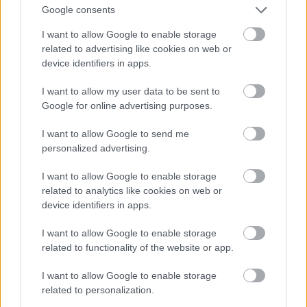
Google consents
I want to allow Google to enable storage
A retro öröksége
related to advertising like cookies on web or
device identifiers in apps.
Akár elegáns magas lófarokra, akár egy megemelt
kontyra vágysz, legyenek az 1960-as évek frizurái a
I want to allow my user data to be sent to
fő inspirációforrásaid ősszel! Ugyanígy az olyan
Google for online advertising purposes.
kiegészítők, mint a csatok és hajpántok is újra
I want to allow Google to send me
aranykorukat élik.
personalized advertising.
I want to allow Google to enable storage
related to analytics like cookies on web or
device identifiers in apps.
I want to allow Google to enable storage
related to functionality of the website or app.
I want to allow Google to enable storage
related to personalization.