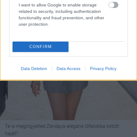
I want to allow Google to enable storage
related to security, including authentication
functionality and fraud prevention, and other
user protection.
CONFIRM
Data Deletion
Data Access
Privacy Policy
Te is megirigyelted Zendaya elegáns lófarokba kötött
haját?