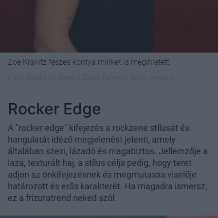
Zoe Kravitz feszes kontya minket is megihletett
Fotó:
David M. Benett/Dave Benett/ Getty Images
Rocker Edge
A "rocker edge" kifejezés a rockzene stílusát és
hangulatát idéző megjelenést jelenti, amely
általában szexi, lázadó és magabiztos. Jellemzője a
laza, texturált haj, a stílus célja pedig, hogy teret
adjon az önkifejezésnek és megmutassa viselője
határozott és erős karakterét. Ha magadra ismersz,
ez a frizuratrend neked szól.