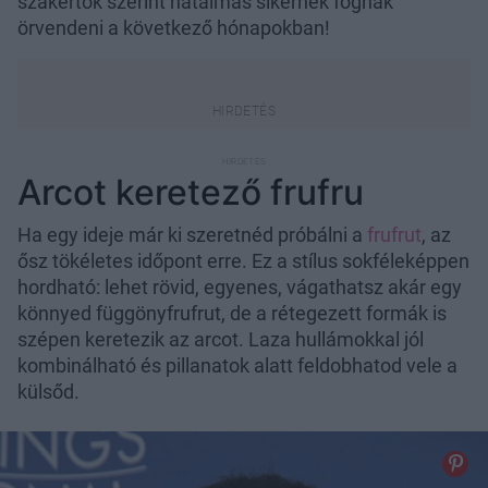
szakértők szerint hatalmas sikernek fognak
örvendeni a következő hónapokban!
Arcot keretező frufru
Ha egy ideje már ki szeretnéd próbálni a
frufrut
, az
ősz tökéletes időpont erre. Ez a stílus sokféleképpen
hordható: lehet rövid, egyenes, vágathatsz akár egy
könnyed függönyfrufrut, de a rétegezett formák is
szépen keretezik az arcot. Laza hullámokkal jól
kombinálható és pillanatok alatt feldobhatod vele a
külsőd.