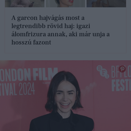
A garcon hajvágás most a
legtrendibb rövid haj: igazi
álomfrizura annak, aki már unja a
hosszú fazont