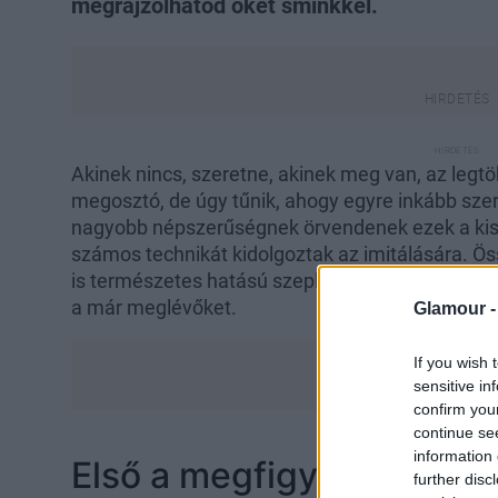
megrajzolhatod őket sminkkel.
Akinek nincs, szeretne, akinek meg van, az legt
megosztó, de úgy tűnik, ahogy egyre inkább sze
nagyobb népszerűségnek örvendenek ezek a kis p
számos technikát kidolgoztak az imitálására. Öss
is természetes hatású szeplőkre vágysz vagy c
a már meglévőket.
Glamour 
If you wish 
sensitive in
confirm you
continue se
information 
Első a megfigyelés
further disc