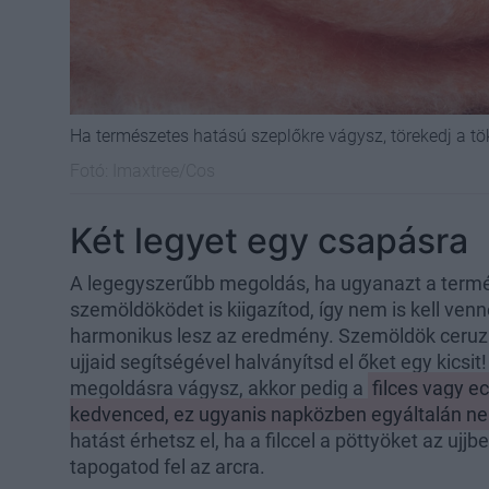
Ha természetes hatású szeplőkre vágysz, törekedj a tö
Fotó:
Imaxtree/Cos
Két legyet egy csapásra
A legegyszerűbb megoldás, ha ugyanazt a termé
szemöldöködet is kiigazítod, így nem is kell ven
harmonikus lesz az eredmény. Szemöldök ceruzáv
ujjaid segítségével halványítsd el őket egy kicsi
megoldásra vágysz, akkor pedig a
filces vagy e
kedvenced, ez ugyanis napközben egyáltalán n
hatást érhetsz el, ha a filccel a pöttyöket az ujj
tapogatod fel az arcra.