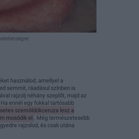
kéletlenségre!
ket használod, amellyel a
ned semmit, ráadásul színben is
al rajzolj néhány szeplőt, majd az
t! Ha ennél egy fokkal tartósabb
csetes szemöldökceruza lesz a
em mosódik el
. Még természetesebb
begyedre rajzolod, és csak utána