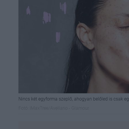
Nincs két egyforma szeplő, ahogyan belőled is csak egy
Fotó:
IMaxTree/Avellano - Glamour