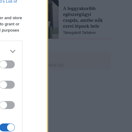
B’s List of
A leggyakoribb
egészségügyi
er and store
csapda, amibe nők
to grant or
ezrei lépnek bele
ed purposes
Támogatott Tartalom