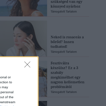
szükséged van egy
könnyed nyárhoz
Támogatott Tartalom
Neked is rosaceás a
bőrőd? Innen
tudhatod!
Támogatott Tartalom
Fesztiválra
készülsz? Ez a 3
szabály
megkímélhet egy
sonal or
nagyon kellemetlen
ection to
problémától
ou may
 personal
Támogatott Tartalom
out of the
 downstream