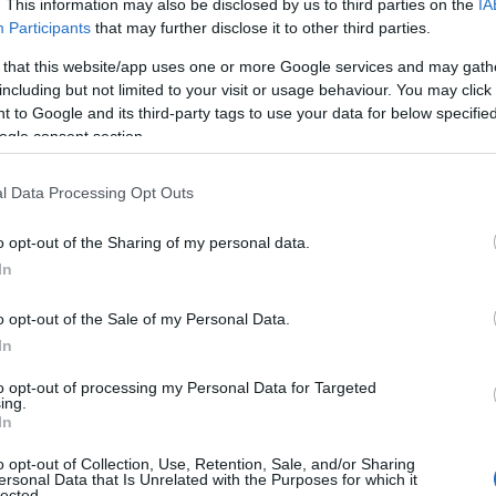
. This information may also be disclosed by us to third parties on the
IA
sőként fontos, hogy megfigyeld,
Participants
that may further disclose it to other third parties.
élkül elkezdesz pöttyöket rajzolni az
 that this website/app uses one or more Google services and may gath
d szúrni, hogy smink van rajtad. Ha ez a
including but not limited to your visit or usage behaviour. You may click 
ményre vágysz, figyelj oda erre a három
 to Google and its third-party tags to use your data for below specifi
ogle consent section.
Az orrokon talán koncentráltabbak, ez
l Data Processing Opt Outs
n az orcákon és a homlokon, sőt akár még
o opt-out of the Sharing of my personal data.
In
omak és halványak. Nem attól lesz tartós a
o opt-out of the Sale of my Personal Data.
ez nagyon fontos a szeplők tekintetében is.
In
em kell törekedned a tökéletességre és a
to opt-out of processing my Personal Data for Targeted
ing.
In
o opt-out of Collection, Use, Retention, Sale, and/or Sharing
ersonal Data that Is Unrelated with the Purposes for which it
lected.