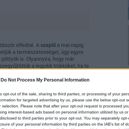
öbbször elfedné. A
szeplő
a mai napig
retjük a természetességet, úgy egyre
öttyök is. Olyannyira, hogy már
zegyűjtöttük a legjobb trükköket, ha te
supán szeretnéd hangsúlyosabbá tenni
-
Do Not Process My Personal Information
to opt-out of the sale, sharing to third parties, or processing of your per
formation for targeted advertising by us, please use the below opt-out s
r selection. Please note that after your opt-out request is processed y
eing interest-based ads based on personal information utilized by us or
disclosed to third parties prior to your opt-out. You may separately opt-
losure of your personal information by third parties on the IAB’s list of