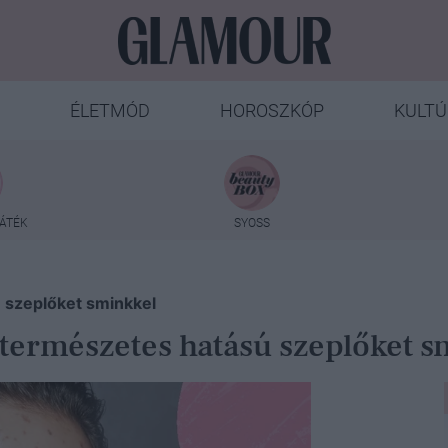
ÉLETMÓD
HOROSZKÓP
KULTÚ
ÁTÉK
SYOSS
ú szeplőket sminkkel
 természetes hatású szeplőket s