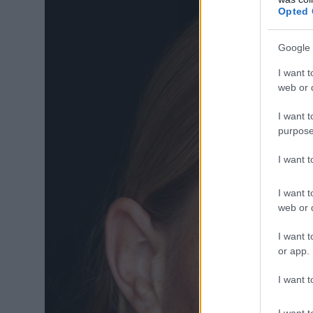
Opted 
Google 
I want t
web or d
I want t
purpose
I want 
I want t
web or d
I want t
or app.
I want t
I want t