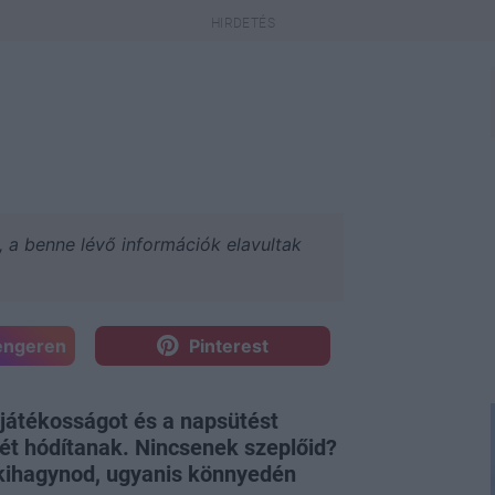
a, a benne lévő információk elavultak
engeren
Pinterest
játékosságot és a napsütést
mét hódítanak. Nincsenek szeplőid?
 kihagynod, ugyanis könnyedén