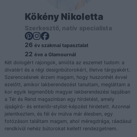
Kökény Nikoletta
Szerkesztő, natív specialista
26
év szakmai tapasztalat
22
éve a Glamournál
Két dologért rajongok, amióta az eszemet tudom: a
divatért és a régi designbútorokért, illetve tárgyakért.
Szerencsésnek érzem magam, hogy huszonhét évvel
ezelőtt, amikor lakberendezést tanultam, megláttam a
kor egyik legmenőbb magyar lakberendezési lapjában
a Tér és Rend magazinban egy hirdetést, amely
újságíró- és enteriőr-stylist-képzést hirdetett. Azonnal
jelentkeztem, és fél év múlva már élesben, egy
fotózáson találtam magam, ahol méregdrága, ráadásul
rendkívül nehéz bútorokat kellett rendezgetnem.