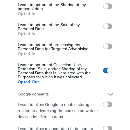
not limited to your visit or usage behaviour. You may click to
I want to opt-out of the Sharing of my
personal data.
grant or deny consent to Google and its third-party tags to
Opted In
use your data for below specified purposes in below Google
consent section.
I want to opt-out of the Sale of my
Personal Data.
Opted In
I want to opt-out of processing my
Personal Data for Targeted Advertising.
GLAMOUR HOROSZKÓP
Opted In
Holnaptól jobbra fordul az élete a
I want to opt-out of Collection, Use,
Retention, Sale, and/or Sharing of my
következő csillagjegyeknek a Tarot
Personal Data that Is Unrelated with the
Purposes for which it was collected.
kártya szerint
Opted Out
Google consents
I want to allow Google to enable storage
related to advertising like cookies on web or
device identifiers in apps.
I want to allow my user data to be sent to