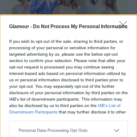
Glamour -
Do Not Process My Personal Information
If you wish to opt-out of the sale, sharing to third parties, or
processing of your personal or sensitive information for
targeted advertising by us, please use the below opt-out
DIVAT
section to confirm your selection. Please note that after your
opt-out request is processed you may continue seeing
A divatszerkesztő elárulja: Ez a
interest-based ads based on personal information utilized by
wimbledoni stílus titka – így
us or personal information disclosed to third parties prior to
your opt-out. You may separately opt-out of the further
építheted fel te is a tökéletes szettet
disclosure of your personal information by third parties on the
IAB’s list of downstream participants. This information may
also be disclosed by us to third parties on the
IAB’s List of
Downstream Participants
that may further disclose it to other
third parties.
Please note that this website/app uses one or more Google
Personal Data Processing Opt Outs
services and may gather and store information including but