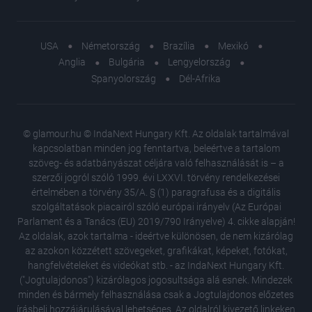
USA
Németország
Brazília
Mexikó
Anglia
Bulgária
Lengyelország
Spanyolország
Dél-Afrika
© glamour.hu © IndaNext Hungary Kft. Az oldalak tartalmával
kapcsolatban minden jog fenntartva, beleértve a tartalom
szöveg- és adatbányászat céljára való felhasználását is – a
szerzői jogról szóló 1999. évi LXXVI. törvény rendelkezései
értelmében a törvény 35/A. § (1) paragrafusa és a digitális
szolgáltatások piacairól szóló európai irányelv (Az Európai
Parlament és a Tanács (EU) 2019/790 Irányelve) 4. cikke alapján!
Az oldalak, azok tartalma - ideértve különösen, de nem kizárólag
az azokon közzétett szövegeket, grafikákat, képeket, fotókat,
hangfelvételeket és videókat stb. - az IndaNext Hungary Kft.
("Jogtulajdonos") kizárólagos jogosultsága alá esnek. Mindezek
minden és bármely felhasználása csak a Jogtulajdonos előzetes
írásbeli hozzájárulásával lehetséges. Az oldalról kivezető linkeken