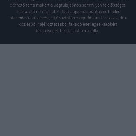
elérhető tartalmakért a Jogtulajdonos semmilyen felelősséget,
helytállást nem vállal. A Jogtulajdonos pontos és hiteles
információk közlésére, tájékoztatás megadására törekszik, de a
közlésből, tájékoztatásból fakadó esetleges károkért
felelősséget, helytállást nem vállal.