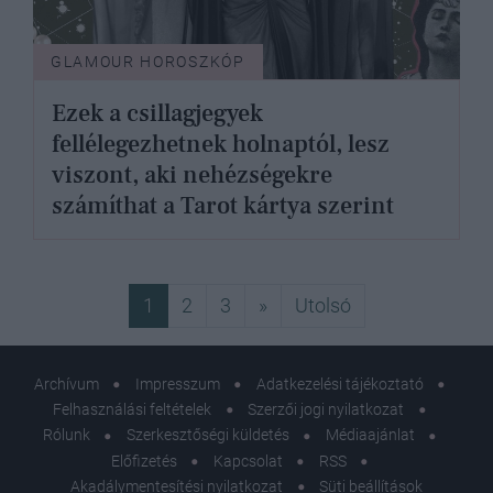
GLAMOUR HOROSZKÓP
Ezek a csillagjegyek
fellélegezhetnek holnaptól, lesz
viszont, aki nehézségekre
számíthat a Tarot kártya szerint
Következő
Utolsó
1
2
3
»
Utolsó
Archívum
Impresszum
Adatkezelési tájékoztató
Felhasználási feltételek
Szerzői jogi nyilatkozat
Rólunk
Szerkesztőségi küldetés
Médiaajánlat
Előfizetés
Kapcsolat
RSS
Akadálymentesítési nyilatkozat
Süti beállítások