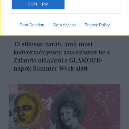
CONFIRM
Data Deletion
Data Access
Privacy Policy
GLAMOUR-NAPOK
13 stílusos darab, amit most
kedvezményesen szerezhetsz be a
Zalando oldaláról a GLAMOUR-
napok Summer Week alatt