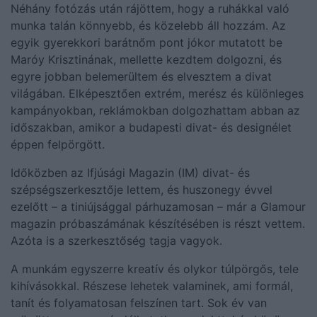
Néhány fotózás után rájöttem, hogy a ruhákkal való
munka talán könnyebb, és közelebb áll hozzám. Az
egyik gyerekkori barátnőm pont jókor mutatott be
Maróy Krisztinának, mellette kezdtem dolgozni, és
egyre jobban belemerültem és elvesztem a divat
világában. Elképesztően extrém, merész és különleges
kampányokban, reklámokban dolgozhattam abban az
időszakban, amikor a budapesti divat- és designélet
éppen felpörgött.
Időközben az Ifjúsági Magazin (IM) divat- és
szépségszerkesztője lettem, és huszonegy évvel
ezelőtt – a tiniújsággal párhuzamosan – már a Glamour
magazin próbaszámának készítésében is részt vettem.
Azóta is a szerkesztőség tagja vagyok.
A munkám egyszerre kreatív és olykor túlpörgős, tele
kihívásokkal. Részese lehetek valaminek, ami formál,
tanít és folyamatosan felszínen tart. Sok év van