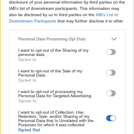
Rachelnek egyébként van már egy 11 éves fia
disclosure of your personal information by third parties on the
Darren Aronofsky rendezőtől, aki
egy ideig Jennifer
IAB’s list of downstream participants. This information may
also be disclosed by us to third parties on the
IAB’s List of
Lawrence párja volt
nemrég. Daniel Craignek pedig
Downstream Participants
that may further disclose it to other
egy 25 éves lánya van előző házasságából.
third parties.
Ezt olvastad már?
Rachel Weisz 47 éves, de
Please note that this website/app uses one or more Google
Personal Data Processing Opt Outs
minimum 20-at letagadhat!
services and may gather and store information including but
not limited to your visit or usage behaviour. You may click to
I want to opt-out of the Sharing of my
personal data.
grant or deny consent to Google and its third-party tags to
Opted In
use your data for below specified purposes in below Google
consent section.
I want to opt-out of the Sale of my
Personal Data.
A párnak viszont első közös gyermeke lesz ez a
Opted In
baba és hihetetlenül boldogok, hogy ilyen váratlan
I want to opt-out of processing my
csoda érkezik az életükbe!
Personal Data for Targeted Advertising.
Opted In
I want to opt-out of Collection, Use,
Retention, Sale, and/or Sharing of my
Personal Data that Is Unrelated with the
Purposes for which it was collected.
Opted Out