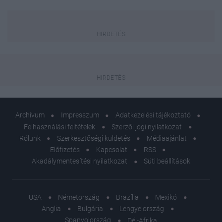
Archívum
Impresszum
Adatkezelési tájékoztató
Felhasználási feltételek
Szerzői jogi nyilatkozat
Rólunk
Szerkesztőségi küldetés
Médiaajánlat
Előfizetés
Kapcsolat
RSS
Akadálymentesítési nyilatkozat
Süti beállítások
USA
Németország
Brazília
Mexikó
Anglia
Bulgária
Lengyelország
Spanyolország
Dél-Afrika