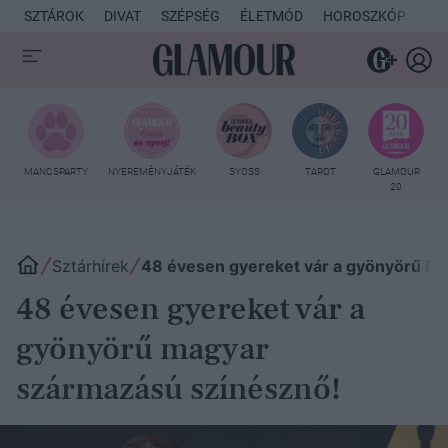
SZTÁROK
DIVAT
SZÉPSÉG
ÉLETMÓD
HOROSZKÓP
KU
MANCSPARTY
NYEREMÉNYJÁTÉK
SYOSS
TAROT
GLAMOUR
20
Sztárhírek
48 évesen gyereket vár a gyönyörű Ra
48 évesen gyereket vár a
gyönyörű magyar
származású színésznő!