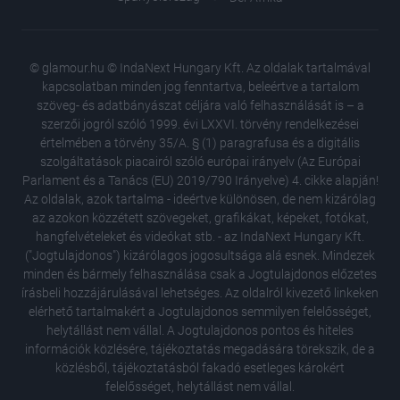
© glamour.hu © IndaNext Hungary Kft. Az oldalak tartalmával
kapcsolatban minden jog fenntartva, beleértve a tartalom
szöveg- és adatbányászat céljára való felhasználását is – a
szerzői jogról szóló 1999. évi LXXVI. törvény rendelkezései
értelmében a törvény 35/A. § (1) paragrafusa és a digitális
szolgáltatások piacairól szóló európai irányelv (Az Európai
Parlament és a Tanács (EU) 2019/790 Irányelve) 4. cikke alapján!
Az oldalak, azok tartalma - ideértve különösen, de nem kizárólag
az azokon közzétett szövegeket, grafikákat, képeket, fotókat,
hangfelvételeket és videókat stb. - az IndaNext Hungary Kft.
("Jogtulajdonos") kizárólagos jogosultsága alá esnek. Mindezek
minden és bármely felhasználása csak a Jogtulajdonos előzetes
írásbeli hozzájárulásával lehetséges. Az oldalról kivezető linkeken
elérhető tartalmakért a Jogtulajdonos semmilyen felelősséget,
helytállást nem vállal. A Jogtulajdonos pontos és hiteles
Így őriz
információk közlésére, tájékoztatás megadására törekszik, de a
korában
közlésből, tájékoztatásból fakadó esetleges károkért
A divats
felelősséget, helytállást nem vállal.