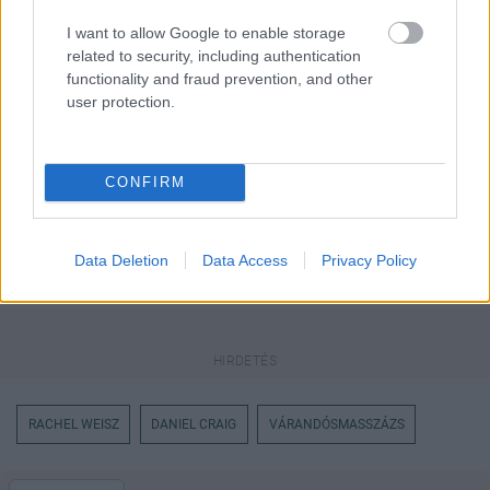
I want to allow Google to enable storage
related to security, including authentication
Itt állíthatod be
, hogy a Google
keresőben könnyebben megtaláld a
functionality and fraud prevention, and other
glamour.hu cikkeit
user protection.
CONFIRM
Data Deletion
Data Access
Privacy Policy
RACHEL WEISZ
DANIEL CRAIG
VÁRANDÓSMASSZÁZS