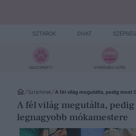
SZTÁROK
DIVAT
SZÉPSÉG
MANCSPARTY
NYEREMÉNYJÁTÉK
Sztárhírek
A fél világ megutálta, pedig most
A fél világ megutálta, pedi
legnagyobb mókamestere