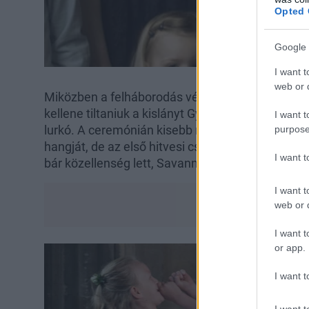
Opted 
Google 
I want t
web or d
Miközben a felháborodás végiggyűrűzött a világo
kellene tiltaniuk a kislányt Györgytől, az esküvő
I want t
lurkó. A ceremónián kisebb riadalmat okozott, 
purpose
hangját, de az első hitvesi csókot már álmélkod
I want 
bár közellenség lett, Savannah és György herceg
I want t
web or d
I want t
or app.
I want t
I want t