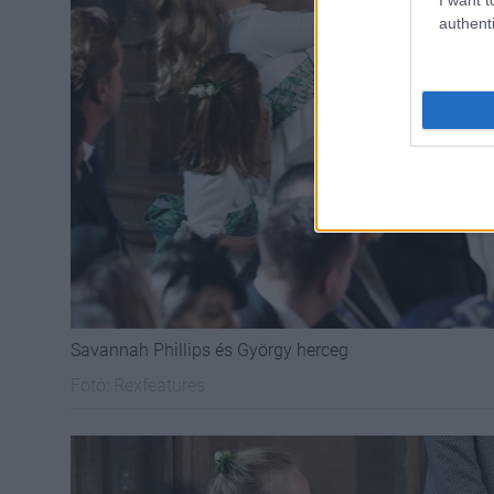
authenti
Savannah Phillips és György herceg
Fotó:
Rexfeatures