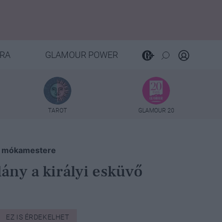
RA
GLAMOUR POWER
TAROT
GLAMOUR 20
obb mókamestere
lány a királyi esküvő
EZ IS ÉRDEKELHET