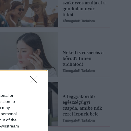
szakorvos árulja el a
gondtalan nyár
titkát
Támogatott Tartalom
Neked is rosaceás a
bőrőd? Innen
tudhatod!
Támogatott Tartalom
sonal or
A leggyakoribb
ection to
egészségügyi
ou may
csapda, amibe nők
ezrei lépnek bele
 personal
out of the
Támogatott Tartalom
 downstream