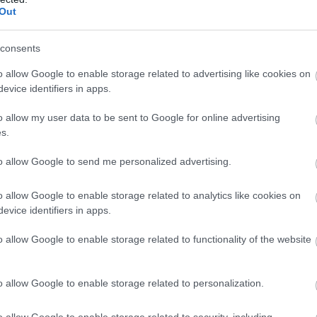
Out
consents
o allow Google to enable storage related to advertising like cookies on
evice identifiers in apps.
n, és sokak szerint Vilmoséknak el
n megint kéz a kézben ment a két kis
o allow my user data to be sent to Google for online advertising
hogy Savannah utánozta a fanfár
s.
va nézték a templom lépcsőjén. Szóval,
to allow Google to send me personalized advertising.
 továbbra is szuper pajtások!
o allow Google to enable storage related to analytics like cookies on
evice identifiers in apps.
o allow Google to enable storage related to functionality of the website
o allow Google to enable storage related to personalization.
o allow Google to enable storage related to security, including