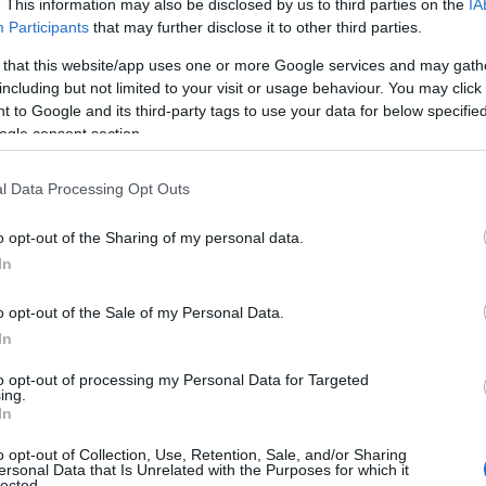
. This information may also be disclosed by us to third parties on the
IA
Participants
that may further disclose it to other third parties.
 that this website/app uses one or more Google services and may gath
including but not limited to your visit or usage behaviour. You may click 
 to Google and its third-party tags to use your data for below specifi
ogle consent section.
l Data Processing Opt Outs
o opt-out of the Sharing of my personal data.
In
o opt-out of the Sale of my Personal Data.
In
to opt-out of processing my Personal Data for Targeted
ing.
In
o opt-out of Collection, Use, Retention, Sale, and/or Sharing
ersonal Data that Is Unrelated with the Purposes for which it
lected.