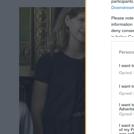
participants
Downstream 
Please note
information 
deny consent
in below Go
Persona
I want t
Opted 
I want t
Opted 
I want 
Advertis
Opted 
I want t
of my P
was col