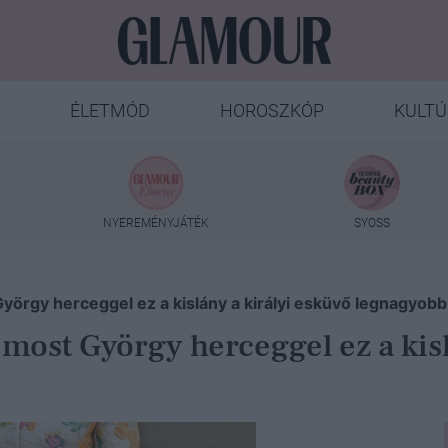
ÉLETMÓD
HOROSZKÓP
KULTÚ
NYEREMÉNYJÁTÉK
SYOSS
 György herceggel ez a kislány a királyi esküvő legnagy
g most György herceggel ez a kis