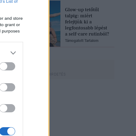
B’s List of
Glow-up tetőtől
talpig: miért
er and store
felejtjük ki a
to grant or
legfontosabb lépést
ed purposes
a self-care rutinból?
Támogatott Tartalom