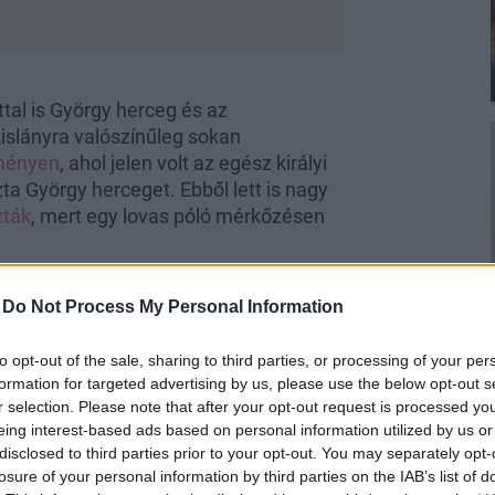
ttal is György herceg és az
kislányra valószínűleg sokan
ményen
, ahol jelen volt az egész királyi
ta György herceget. Ebből lett is nagy
zták
, mert egy lovas póló mérkőzésen
-
Do Not Process My Personal Information
to opt-out of the sale, sharing to third parties, or processing of your per
unokájával, Sarolta és György is ott
formation for targeted advertising by us, please use the below opt-out s
r selection. Please note that after your opt-out request is processed y
ván!
eing interest-based ads based on personal information utilized by us or
unokájával, Sarolta és György is ott
disclosed to third parties prior to your opt-out. You may separately opt-
losure of your personal information by third parties on the IAB’s list of
ván!