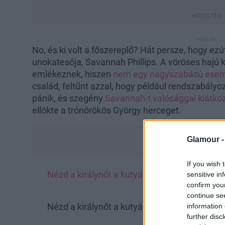
No, és ki volt a főszereplő? Hát persze, hogy ezú
unokatesója, Savannah Phillips. A vöröses hajú 
emlékeznek, hiszen
nem egy nagyszabású ese
család, feltűnt azzal, hogy például rendszabályoz
pánik, és szegény
Savannah-t valósággal kiátko
ellökte a trónörökös György herceget.
Glamour 
If you wish 
Nézd a királynőt a kutyáival és az összes déd
sensitive in
confirm you
vannak nyil
continue se
Nézd a királynőt a kutyáival és az összes déd
information 
further disc
vannak nyil