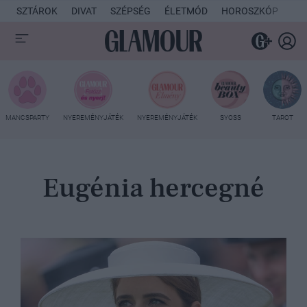
SZTÁROK
DIVAT
SZÉPSÉG
ÉLETMÓD
HOROSZKÓP
KU
MANCSPARTY
NYEREMÉNYJÁTÉK
NYEREMÉNYJÁTÉK
SYOSS
TAROT
Eugénia hercegné