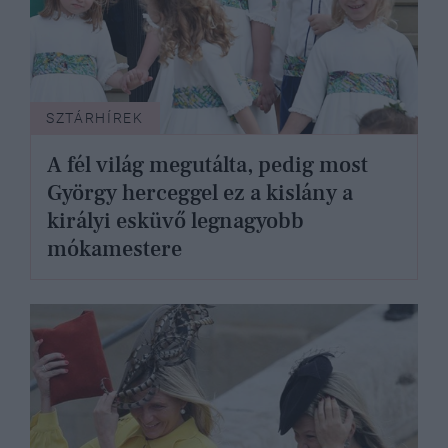
SZTÁRHÍREK
A fél világ megutálta, pedig most
György herceggel ez a kislány a
királyi esküvő legnagyobb
mókamestere