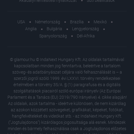
Akadálymentesítési nyilatkozat
Süti beállítások
USA
Németország
Brazília
Mexikó
Anglia
Bulgária
Lengyelország
Spanyolország
Dél-Afrika
© glamour.hu © IndaNext Hungary Kft. Az oldalak tartalmával
kapcsolatban minden jog fenntartva, beleértve a tartalom
szöveg- és adatbányászat céljára való felhasználását is – a
szerzői jogról szóló 1999. évi LXXVI. törvény rendelkezései
értelmében a törvény 35/A. § (1) paragrafusa és a digitális
szolgáltatások piacairól szóló európai irányelv (Az Európai
Parlament és a Tanács (EU) 2019/790 Irányelve) 4. cikke alapján!
Az oldalak, azok tartalma - ideértve különösen, de nem kizárólag
az azokon közzétett szövegeket, grafikákat, képeket, fotókat,
hangfelvételeket és videókat stb. - az IndaNext Hungary Kft.
("Jogtulajdonos") kizárólagos jogosultsága alá esnek. Mindezek
minden és bármely felhasználása csak a Jogtulajdonos előzetes