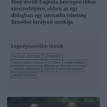
Fény derült Eugénia hercegnő titkos
szenvedélyére, ebben az egy
dologban egy istenadta tehetség
Erzsébet királynő unokája
Legnépszerűbb témák
EUGÉNIA HERCEGNÉ
SZTÁRHÍREK
ANGOL KIRÁLYI CSALÁD
SZTÁROK
HARRY HERCEG
KATALIN HERCEGNÉ
ESKÜVŐ
MEGHAN MARKLE
VILMOS HERCEG