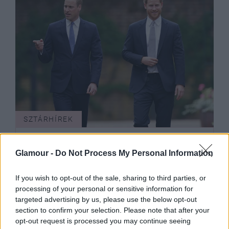
SZTÁRHÍREK
Ő békítheti ki Harry herceget és
Glamour -
Do Not Process My Personal Information
Vilmos herceget: kulcsfontosságú
szerepet kaphat a királyi család
If you wish to opt-out of the sale, sharing to third parties, or
egyik tagja
processing of your personal or sensitive information for
targeted advertising by us, please use the below opt-out
section to confirm your selection. Please note that after your
opt-out request is processed you may continue seeing