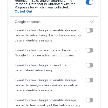
Retention, Sale, and/or Sharing of my
Personal Data that Is Unrelated with the
Purposes for which it was collected.
Opted Out
Google consents
I want to allow Google to enable storage
related to advertising like cookies on web or
device identifiers in apps.
I want to allow my user data to be sent to
Google for online advertising purposes.
SZTÁRHÍREK
I want to allow Google to send me
Igen, a királyi család tagjai is
personalized advertising.
csókolóznak! 10 nagyon intim fotó,
amitől bárki zavarba jönne
I want to allow Google to enable storage
related to analytics like cookies on web or
device identifiers in apps.
I want to allow Google to enable storage
related to functionality of the website or app.