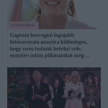
SZTÁRHÍREK
Eugénia hercegnő legújabb
fotósorozata annyira különleges,
hogy nem tudunk betelni vele,
ennyire intim pillanatokat még
sosem osztott meg a hercegnő