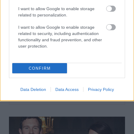
I want to allow Google to enable storage
related to personalization.
I want to allow Google to enable storage
related to security, including authentication
functionality and fraud prevention, and other
user protection.
SZTÁRHÍREK
CONFIRM
Eugénia hercegnő második babáját
várja – így változik a trónöröklési
Data Deletion
Data Access
Privacy Policy
rend