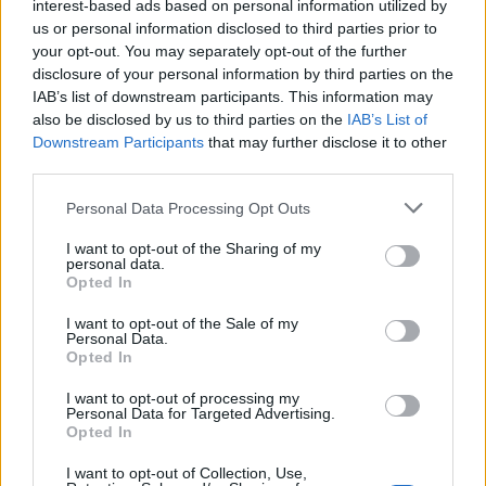
interest-based ads based on personal information utilized by
us or personal information disclosed to third parties prior to
your opt-out. You may separately opt-out of the further
disclosure of your personal information by third parties on the
IAB’s list of downstream participants. This information may
also be disclosed by us to third parties on the
IAB’s List of
Downstream Participants
that may further disclose it to other
third parties.
Please note that this website/app uses one or more Google
Personal Data Processing Opt Outs
services and may gather and store information including but
not limited to your visit or usage behaviour. You may click to
I want to opt-out of the Sharing of my
personal data.
SZTÁRHÍREK
grant or deny consent to Google and its third-party tags to
Opted In
use your data for below specified purposes in below Google
Meghan Markle gyakorlatilag
consent section.
I want to opt-out of the Sale of my
Personal Data.
tönkretette Eugénia hercegnő
Opted In
esküvőjét ezzel a lépésével
I want to opt-out of processing my
Personal Data for Targeted Advertising.
Opted In
I want to opt-out of Collection, Use,