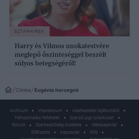
SZTÁRHÍREK
Harry és Vilmos unokatestvére
meglepő őszinteséggel beszélt
súlyos betegségéről!
Címke
Eugénia hercegné
Archívum
Impresszum
Adatkezelési tájékoztató
Felhasználási feltételek
Szerzői jogi nyilatkozat
Rólunk
Szerkesztőségi küldetés
Médiaajánlat
Előfizetés
Kapcsolat
RSS