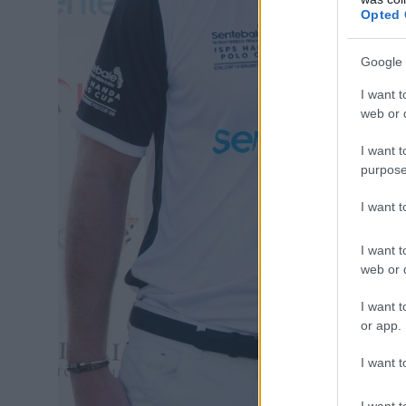
Opted 
Google 
I want t
web or d
I want t
purpose
I want 
I want t
web or d
I want t
or app.
I want t
I want t