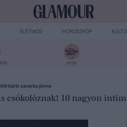
ÉLETMÓD
HOROSZKÓP
KULTÚ
ÁTÉK
SYOSS
mitől bárki zavarba jönne
i is csókolóznak! 10 nagyon intim