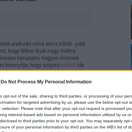
eli uralkodó szíve sincs kőből - jobb
ett, hogy féltve őrzik nagy múltra
vánosan kimutatni, hogyan éreznek
mi bizonyítja, hogy szigorú
etikett
ide
- méghozzá a kamerák előtt!
-
Do Not Process My Personal Information
to opt-out of the sale, sharing to third parties, or processing of your per
formation for targeted advertising by us, please use the below opt-out s
r selection. Please note that after your opt-out request is processed y
űzéssel jár, hanem megköveteli, hogy a
eing interest-based ads based on personal information utilized by us or
disclosed to third parties prior to your opt-out. You may separately opt-
yokat
.
Szigorú keretek közé vannak
losure of your personal information by third parties on the IAB’s list of
 étkezésről,
gyereknevelésről
, és főként