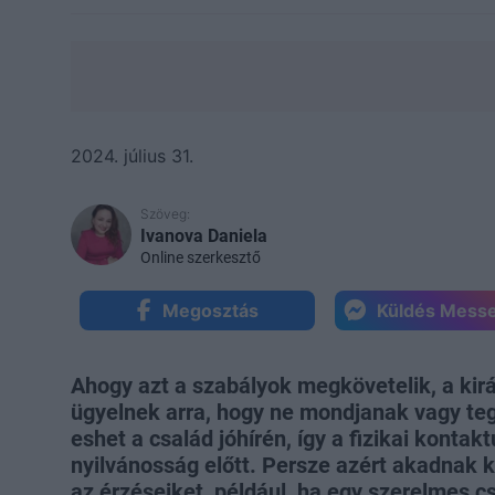
2024. július 31.
Szöveg:
Ivanova Daniela
Online szerkesztő
Megosztás
Küldés Mess
Ahogy azt a szabályok megkövetelik, a kirá
ügyelnek arra, hogy ne mondjanak vagy teg
eshet a család jóhírén, így a fizikai kontakt
nyilvánosság előtt. Persze azért akadnak k
az érzéseiket, például, ha egy szerelmes cs