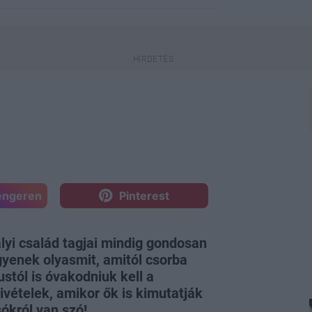
engeren
Pinterest
lyi család tagjai mindig gondosan
yenek olyasmit, amitól csorba
ustól is óvakodniuk kell a
ivételek, amikor ők is kimutatják
ókról van szó!