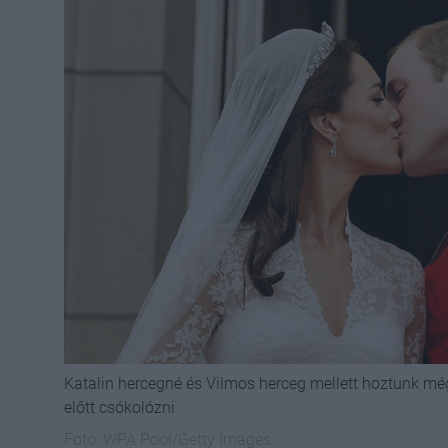
Katalin hercegné és Vilmos herceg mellett hoztunk még
előtt csókolózni
Fotó:
WPA Pool/Getty Images