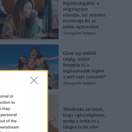
fogamzásgátló: a
nőgyógyász
elárulja, mi minden
boríthatja fel az
intim egyensúlyt
Támogatott Tartalom
Glow-up tetőtől
talpig: miért
felejtjük ki a
legfontosabb lépést
a self-care rutinból?
Támogatott Tartalom
sonal or
ection to
ou may
Mindenki azt hiszi,
 personal
hogy egészségtelen,
pedig a hekk és a
out of the
lángos is jót tehe
 downstream