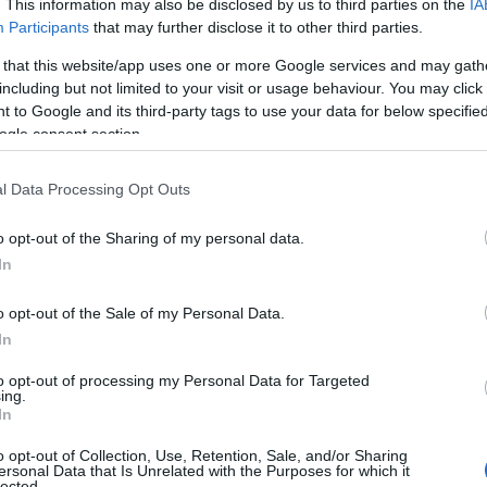
. This information may also be disclosed by us to third parties on the
IA
lőtt. Éppen ezért nem igazán látni őket
Participants
that may further disclose it to other third parties.
 enni, de még csókolózni sem. Pedig ők
nak, és időnként önfeledten átengedik
 that this website/app uses one or more Google services and may gath
including but not limited to your visit or usage behaviour. You may click 
 jól teszik!
 to Google and its third-party tags to use your data for below specifi
ogle consent section.
l Data Processing Opt Outs
o opt-out of the Sharing of my personal data.
In
o opt-out of the Sale of my Personal Data.
In
to opt-out of processing my Personal Data for Targeted
ing.
In
o opt-out of Collection, Use, Retention, Sale, and/or Sharing
ersonal Data that Is Unrelated with the Purposes for which it
lected.