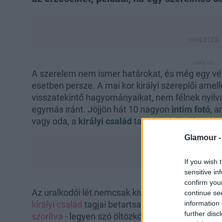
A szerelem nem ismer határokat, és még egy vérb
esetben persze. A mai kor királyi szereplői amell
visszatekintő hagyományaikat, nem félnek nyil
egymás iránt. Jöjjön hát 10 nagyon
intim fotó
, a
vagy oda, a
királyi család
tagjai is csókolóznak 
Glamour 
If you wish 
sensitive in
confirm you
Az uralkodói lét nemcsak kiváltságokkal és fény
continue se
information 
királyi család
tagjai betartsanak bizonyos
szabál
further disc
szorítva
- legyen szó öltözködésről, társalgásról,