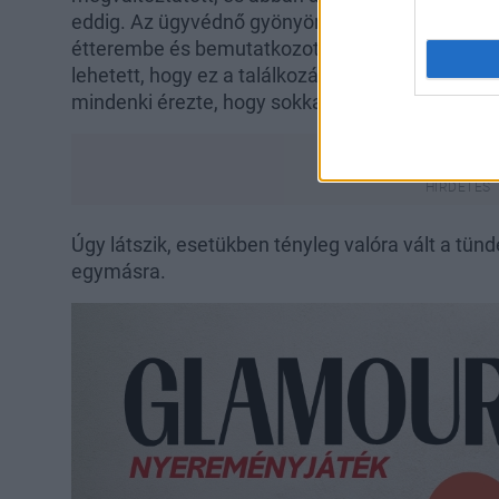
eddig. Az ügyvédnő gyönyörű volt, mindenkinek el
étterembe és bemutatkozott. George egész este 
lehetett, hogy ez a találkozás nem olyan, mint a
mindenki érezte, hogy sokkal többet jelentenek
Úgy látszik, esetükben tényleg valóra vált a tün
egymásra.