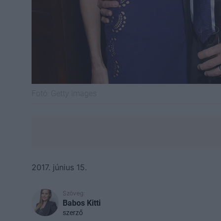
Fotó:
Getty Images
2017. június 15.
Szöveg:
Babos Kitti
szerző