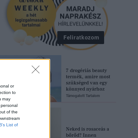
Feliratkozom
7 drogériás beauty
termék, amire most
szükséged van egy
sonal or
könnyed nyárhoz
ection to
Támogatott Tartalom
ou may
 personal
out of the
 downstream
B’s List of
Neked is rosaceás a
bőrőd? Innen