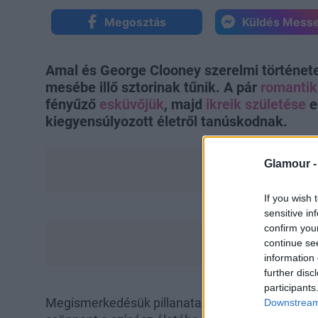
Megosztás
Küldés Mess
Amal és George Clooney szerelmi története 
mesébe illő sztorinak tűnik. A pár
romantik
fényűző
esküvőjük
, majd
ikreik születése
e
kiegyensúlyozott életről tanúskodnak.
Glamour 
If you wish 
sensitive in
confirm you
continue se
information 
further disc
participants
Megismerkedésük pillanatairól azonban nem tu
Downstream 