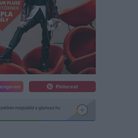
sengeren
Pinterest
nyebben megtaláld a glamour.hu