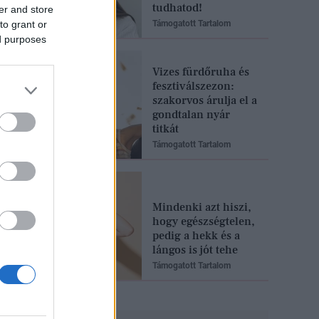
tudhatod!
er and store
to grant or
Támogatott Tartalom
ed purposes
Vizes fürdőruha és
fesztiválszezon:
szakorvos árulja el a
gondtalan nyár
titkát
Támogatott Tartalom
Mindenki azt hiszi,
hogy egészségtelen,
pedig a hekk és a
lángos is jót tehe
Támogatott Tartalom