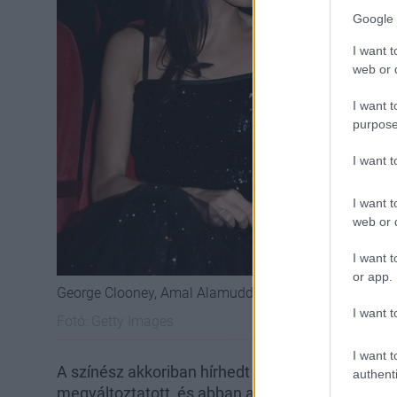
Google 
I want t
web or d
I want t
purpose
I want 
I want t
web or d
I want t
or app.
George Clooney, Amal Alamuddin
I want t
Fotó:
Getty Images
I want t
A színész akkoriban hírhedt agglegény volt, de 
authenti
megváltoztatott, és abban a percben apja tudta,