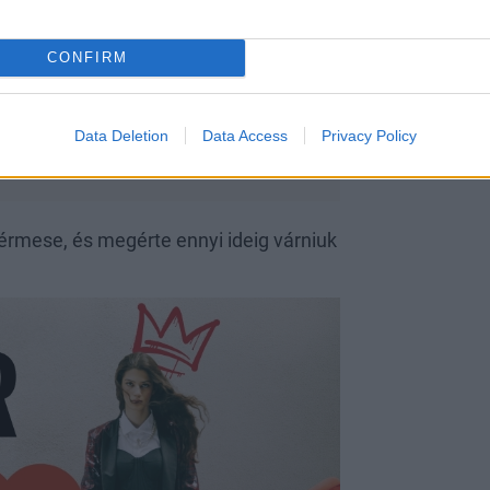
állt a lélegzete, ahogy belépett az
le sem vette róla a szemét, és érezni
CONFIRM
mikor két idegen először látja egymást,
 ők ketten egymásnak.
Data Deletion
Data Access
Privacy Policy
dérmese, és megérte ennyi ideig várniuk