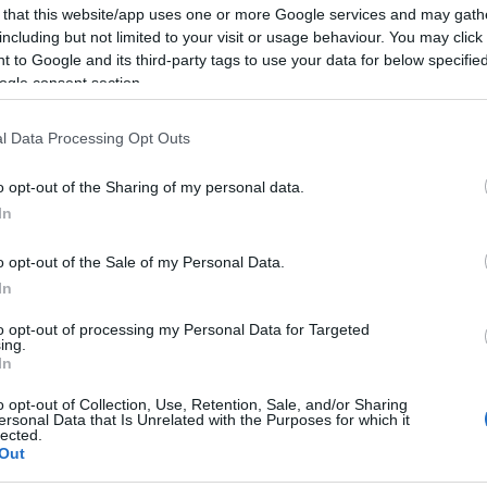
l a másikra egy párnak könyvelte el
 that this website/app uses one or more Google services and may gath
including but not limited to your visit or usage behaviour. You may click 
 to Google and its third-party tags to use your data for below specifi
ogle consent section.
l Data Processing Opt Outs
mesélt az első találkozásról. George
o opt-out of the Sharing of my personal data.
or Amal Alamuddin pár közös barátuk
In
ása szerint azonnal látni lehetett,
o opt-out of the Sale of my Personal Data.
In
to opt-out of processing my Personal Data for Targeted
ing.
In
o opt-out of Collection, Use, Retention, Sale, and/or Sharing
ersonal Data that Is Unrelated with the Purposes for which it
lected.
Out