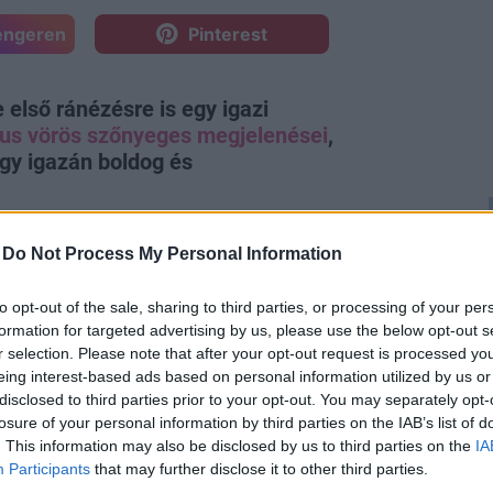
engeren
Pinterest
első ránézésre is egy igazi
us vörös szőnyeges megjelenései
,
gy igazán boldog és
-
Do Not Process My Personal Information
to opt-out of the sale, sharing to third parties, or processing of your per
formation for targeted advertising by us, please use the below opt-out s
r selection. Please note that after your opt-out request is processed y
eing interest-based ads based on personal information utilized by us or
disclosed to third parties prior to your opt-out. You may separately opt-
losure of your personal information by third parties on the IAB’s list of
. This information may also be disclosed by us to third parties on the
IA
dunk sokat, Amal gyors tempóval
Participants
that may further disclose it to other third parties.