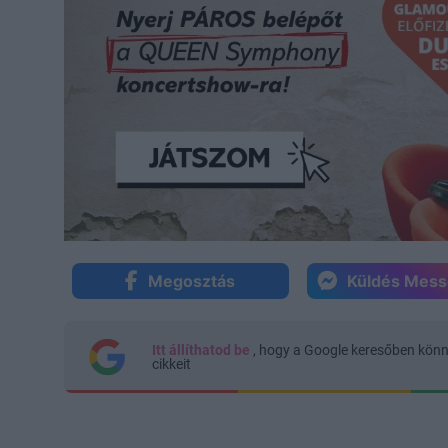
Megosztás
Küldés Mes
Itt állíthatod be
, hogy a Google keresőben kön
cikkeit