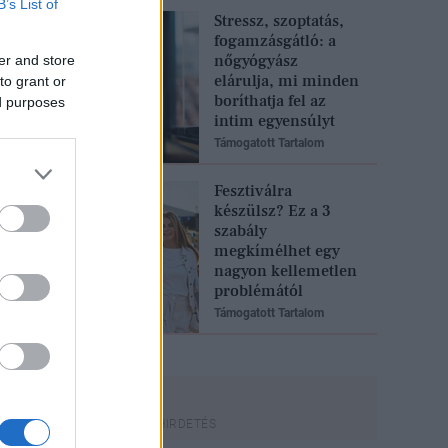
B’s List of
Stressz, szoptatás,
fogamzásgátló: a
nőgyógyász
er and store
elárulja, mi minden
to grant or
boríthatja fel az
ed purposes
intim egyensúlyt
Támogatott Tartalom
Fesztiválra
készülsz? Ez a 3
szabály
megkímélhet egy
nagyon kellemetlen
problémától
Támogatott Tartalom