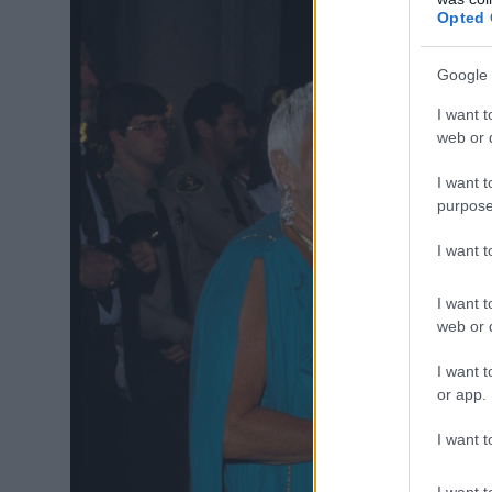
Opted 
Google 
I want t
web or d
I want t
purpose
I want 
I want t
web or d
I want t
or app.
I want t
I want t