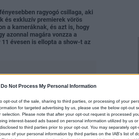
fényesebben ragyogó csillaga, aki
k és exkluzív premierek vörös
on a kameráknak, és azt is, hogy
ogy azonnal magára vonzza a
 11 évesen is ellopta a show-t az
-
Do Not Process My Personal Information
tabb színésznőjének számított, így
to opt-out of the sale, sharing to third parties, or processing of your per
e meghívást kapott. Az pedig csak
formation for targeted advertising by us, please use the below opt-out s
film forgatása alatt összejött
Brad
r selection. Please note that after your opt-out request is processed y
gnagyobb kedvence volt.
eing interest-based ads based on personal information utilized by us or
disclosed to third parties prior to your opt-out. You may separately opt-
losure of your personal information by third parties on the IAB’s list of