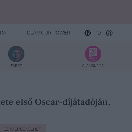
RA
GLAMOUR POWER
TAROT
GLAMOUR 20
ete első Oscar-díjátadóján,
EZ IS ÉRDEKELHET