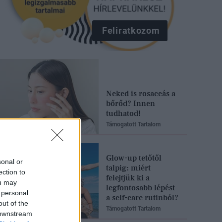
Feliratkozom
Neked is rosaceás a
bőrőd? Innen
tudhatod!
Támogatott Tartalom
Glow-up tetőtől
sonal or
talpig: miért
ection to
felejtjük ki a
ou may
legfontosabb lépést
 personal
a self-care rutinból?
out of the
Támogatott Tartalom
 downstream