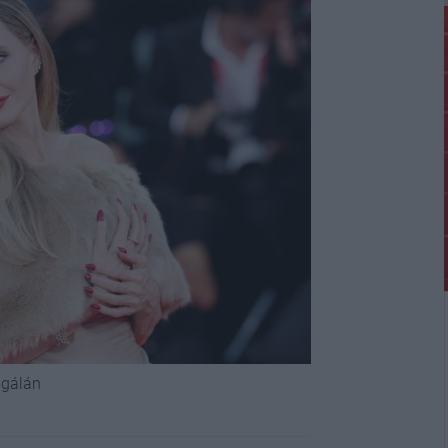
-gálán