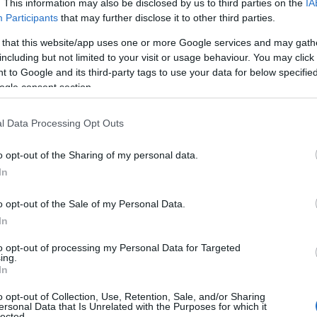
. This information may also be disclosed by us to third parties on the
IA
Participants
that may further disclose it to other third parties.
 that this website/app uses one or more Google services and may gath
ő magabiztossággal, álomszép
including but not limited to your visit or usage behaviour. You may click 
tóbb, a Critics Choice Awards-on
 to Google and its third-party tags to use your data for below specifi
ogle consent section.
rtó nélkül, és csak úgy áradt belőle a
l Data Processing Opt Outs
meretlen számára a sztárvilág?
első
Oscar-gáláján
. Galériánkban most
o opt-out of the Sharing of my personal data.
- az átütő világhírnév előtt.
In
o opt-out of the Sale of my Personal Data.
In
to opt-out of processing my Personal Data for Targeted
ing.
In
o opt-out of Collection, Use, Retention, Sale, and/or Sharing
ersonal Data that Is Unrelated with the Purposes for which it
lected.