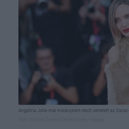
Angelina Jolie már kislányként részt vehetett az Oscar
Fotó:
Vittorio Zunino Celotto/Getty Images