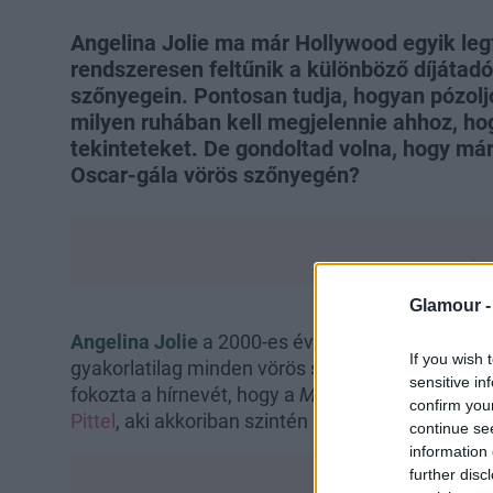
Angelina Jolie ma már Hollywood egyik leg
rendszeresen feltűnik a különböző díjátadó
szőnyegein. Pontosan tudja, hogyan pózolj
milyen ruhában kell megjelennie ahhoz, h
tekinteteket. De gondoltad volna, hogy már
Oscar-gála vörös szőnyegén?
Glamour 
Angelina Jolie
a 2000-es évek egyik legfelkapot
If you wish 
gyakorlatilag minden vörös szőnyeges eseményr
sensitive in
fokozta a hírnevét, hogy a
Mr. és Mrs. Smith
című 
confirm you
Pittel
, aki akkoriban szintén Hollywood egyik le
continue se
information 
further disc