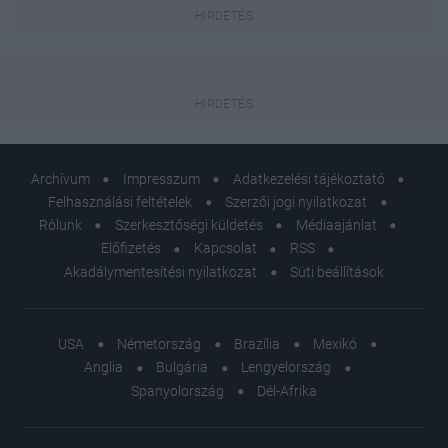
Archívum
Impresszum
Adatkezelési tájékoztató
Felhasználási feltételek
Szerzői jogi nyilatkozat
Rólunk
Szerkesztőségi küldetés
Médiaajánlat
Előfizetés
Kapcsolat
RSS
Akadálymentesítési nyilatkozat
Süti beállítások
USA
Németország
Brazília
Mexikó
Anglia
Bulgária
Lengyelország
Spanyolország
Dél-Afrika