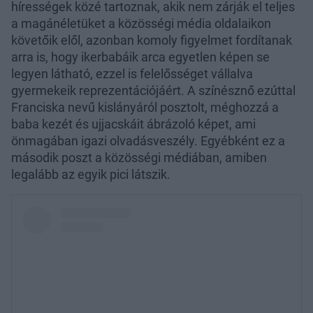
hírességek közé tartoznak, akik nem zárják el teljes
a magánéletüket a közösségi média oldalaikon
követőik elől, azonban komoly figyelmet fordítanak
arra is, hogy ikerbabáik arca egyetlen képen se
legyen látható, ezzel is felelősséget vállalva
gyermekeik reprezentációjáért. A színésznő ezúttal
Franciska nevű kislányáról posztolt, méghozzá a
baba kezét és ujjacskáit ábrázoló képet, ami
önmagában igazi olvadásveszély. Egyébként ez a
második poszt a közösségi médiában, amiben
legalább az egyik pici látszik.