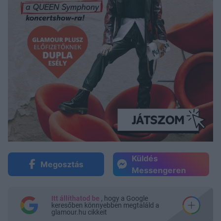
Küldés
Megosztás
Messengeren
Itt állíthatod be
, hogy a Google
keresőben könnyebben megtaláld a
glamour.hu cikkeit