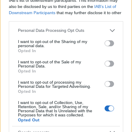
IAB’s list of downstream participants. This information may
also be disclosed by us to third parties on the
IAB’s List of
Downstream Participants
that may further disclose it to other
third parties.
Please note that this website/app uses one or more Google
Personal Data Processing Opt Outs
A babák a vártnál korábban
services and may gather and store information including but
not limited to your visit or usage behaviour. You may click to
I want to opt-out of the Sharing of my
érkeztek
personal data.
grant or deny consent to Google and its third-party tags to
Opted In
use your data for below specified purposes in below Google
Nagy Franciska és Nagy Elza október
12-én látták
consent section.
I want to opt-out of the Sale of my
meg a napvilágot
, tehát jóval a decemberre
Personal Data.
Opted In
tervezett időpont előtt.
„Hahó mindenki! itt vagyunk
a világon!!!!”
– fogalmazott posztjában Nagy Ervin,
I want to opt-out of processing my
aki a picik érkezése után két nappal a
Personal Data for Targeted Advertising.
Opted In
nyilvánossággal is megosztotta a fantasztikus hírt.
I want to opt-out of Collection, Use,
Retention, Sale, and/or Sharing of my
Personal Data that Is Unrelated with the
Purposes for which it was collected.
Opted Out