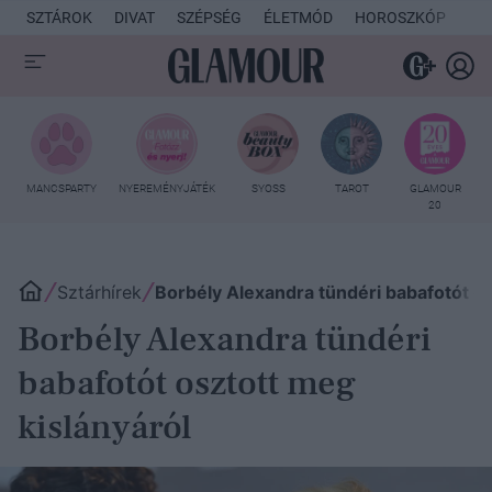
SZTÁROK
DIVAT
SZÉPSÉG
ÉLETMÓD
HOROSZKÓP
KU
MANCSPARTY
NYEREMÉNYJÁTÉK
SYOSS
TAROT
GLAMOUR
20
Sztárhírek
Borbély Alexandra tündéri babafotót os
Borbély Alexandra tündéri
babafotót osztott meg
kislányáról