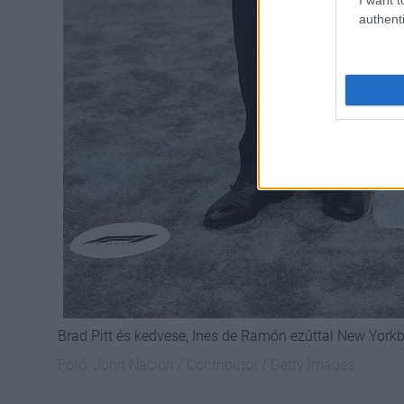
authenti
Brad Pitt és kedvese, Ines de Ramón ezúttal New Yorkb
Fotó:
John Nacion / Contributor / Getty Images