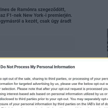
 Ines de Ramónra szegeződött,
 az F1-nek New York-i premierjén.
egymásról a kezét, csak úgy áradt
, az F1-et: a premierre pedig elkísérte
-
Do Not Process My Personal Information
en számtalan híresség tiszteletét
to opt-out of the sale, sharing to third parties, or processing of your per
formation for targeted advertising by us, please use the below opt-out s
r selection. Please note that after your opt-out request is processed y
eing interest-based ads based on personal information utilized by us or
disclosed to third parties prior to your opt-out. You may separately opt-
losure of your personal information by third parties on the IAB’s list of