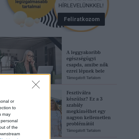
Feliratkozom
A leggyakoribb
egészségügyi
csapda, amibe nők
ezrei lépnek bele
Támogatott Tartalom
Fesztiválra
készülsz? Ez a 3
sonal or
szabály
ection to
megkímélhet egy
ou may
nagyon kellemetlen
 personal
problémától
out of the
Támogatott Tartalom
 downstream