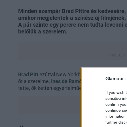
Minden szempár Brad Pittre és kedvesére,
amikor megjelentek a színész új filmjének,
A pár szinte egy percre nem tudta levenni 
belőlük a szerelem.
Brad Pitt
ezúttal New Yorkban promózta új filmjét
Glamour 
őt a szerelme,
Ines de Ramón
is. Bár az esemény
tette, ők ketten egyértelműen ellopták a showt.
If you wish 
sensitive in
confirm you
continue se
information 
further disc