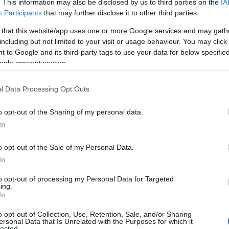
. This information may also be disclosed by us to third parties on the
IA
Participants
that may further disclose it to other third parties.
 került, alig pár hónappal azután, hogy
 that this website/app uses one or more Google services and may gath
ondták válását Angeline Jolie-tól, most
including but not limited to your visit or usage behaviour. You may click 
mózza szerte a világban.
 to Google and its third-party tags to use your data for below specifi
ogle consent section.
, ahol megvillantotta új, elképesztően
evégre, amint
duplarandira
igyekezett
l Data Processing Opt Outs
 Hadiddal.
o opt-out of the Sharing of my personal data.
In
o opt-out of the Sale of my Personal Data.
In
to opt-out of processing my Personal Data for Targeted
ing.
In
o opt-out of Collection, Use, Retention, Sale, and/or Sharing
ersonal Data that Is Unrelated with the Purposes for which it
lected.