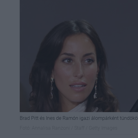
Brad Pitt és Ines de Ramón igazi álompárként tündököl
Fotó:
Annalisa Ranzoni / Staff / Getty Images