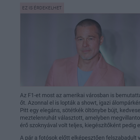
Az F1-et most az amerikai városban is bemutatt
őt. Azonnal el is lopták a showt, igazi álompárk
Pitt egy elegáns, sötétkék öltönybe bújt, kedve
meztelenruhát választott, amelyben megvillantotta
érő szoknyával volt teljes, kiegészítőként pedig 
A pár a fotósok előtt elképesztően felszabadult 