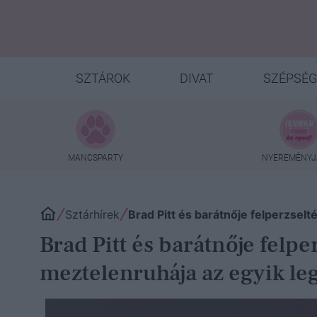
SZTÁROK
DIVAT
SZÉPSÉG
MANCSPARTY
NYEREMÉNYJ
Sztárhírek
Brad Pitt és barátnője felperzsel
Brad Pitt és barátnője felp
meztelenruhája az egyik le