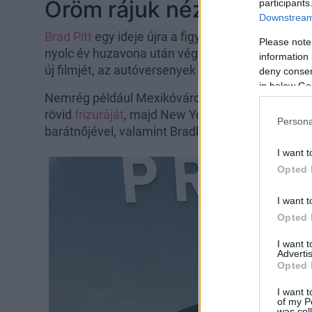
Öröm rájuk nézni
participants
Downstream 
Brad Pitt
egy ideje újra a figyelem középpontjába
Please note
nyolc év huzavona után végre hivatalosan is kim
information 
új filmjét, az autóversenyek inspirálta F1-et pro
deny consent
in below Go
Nemrég például Mexikóvárosban keltett feltűnést
rövid
frizuráját
, majd New Yorkban kapták lencs
Persona
barátnőjével, valamint Bradley Cooperrel és Gigi
I want t
Opted 
I want t
Opted 
I want 
Advertis
Opted 
I want t
of my P
was col