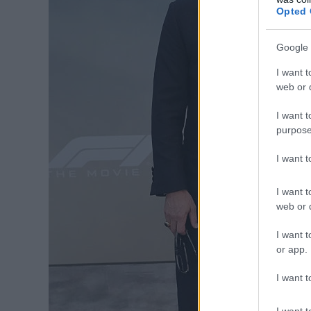
Opted 
Google 
I want t
web or d
I want t
purpose
I want 
I want t
web or d
I want t
or app.
I want t
I want t