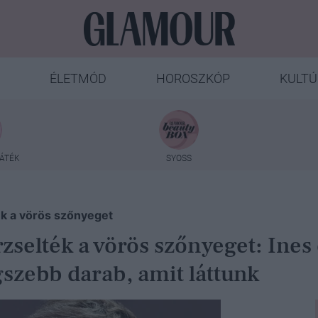
ÉLETMÓD
HOROSZKÓP
KULTÚ
ÁTÉK
SYOSS
ték a vörös szőnyeget
erzselték a vörös szőnyeget: In
gszebb darab, amit láttunk