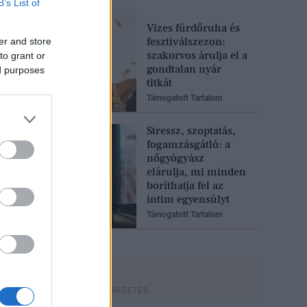
B’s List of
Vizes fürdőruha és
fesztiválszezon:
er and store
szakorvos árulja el a
to grant or
gondtalan nyár
ed purposes
titkát
Támogatott Tartalom
Stressz, szoptatás,
fogamzásgátló: a
nőgyógyász
elárulja, mi minden
boríthatja fel az
intim egyensúlyt
Támogatott Tartalom