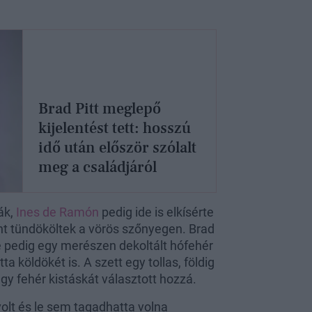
Brad Pitt meglepő
kijelentést tett: hosszú
idő után először szólalt
meg a családjáról
ák,
Ines de Ramón
pedig ide is elkísérte
ént tündököltek a vörös szőnyegen. Brad
se pedig egy merészen dekoltált hófehér
 köldökét is. A szett egy tollas, földig
egy fehér kistáskát választott hozzá.
volt és le sem tagadhatta volna