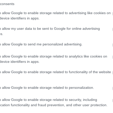
i kell állnunk az értékeink mellett, és
consents
nk egyet. Emily szerint nem a politikai
o allow Google to enable storage related to advertising like cookies on
ey Weinstein
botrányai Trump
evice identifiers in apps.
o allow my user data to be sent to Google for online advertising
 szilveszteri bulijáról?
s.
nők tartsunk össze. Hinnünk kell a
to allow Google to send me personalized advertising.
asztalataiból, hogy aztán
ó rendszer ellen.
o allow Google to enable storage related to analytics like cookies on
evice identifiers in apps.
o allow Google to enable storage related to functionality of the website
o allow Google to enable storage related to personalization.
o allow Google to enable storage related to security, including
cation functionality and fraud prevention, and other user protection.