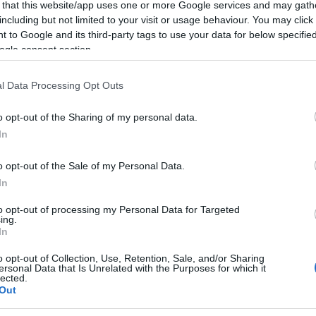
 that this website/app uses one or more Google services and may gath
including but not limited to your visit or usage behaviour. You may click 
pján pózol a januári számban, és a
 to Google and its third-party tags to use your data for below specifi
elgondolkodtató kérdésekre adott
ogle consent section.
eiről kérdezte Emily-t, aki elárulta,
 jelentését.
l Data Processing Opt Outs
o opt-out of the Sharing of my personal data.
In
o opt-out of the Sale of my Personal Data.
In
to opt-out of processing my Personal Data for Targeted
ing.
In
nőre rá akarnak kényszeríteni bizonyos
o opt-out of Collection, Use, Retention, Sale, and/or Sharing
ersonal Data that Is Unrelated with the Purposes for which it
lárendelt pozícióba helyezve őket. A
lected.
lt a társadalomban, azonban csak most
Out
ett végre a téma, rengeteg pozitív