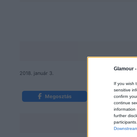
Glamour 
2018. január 3.
If you wish 
sensitive in
Megosztás
Küldés Mess
confirm you
continue se
information 
further disc
participants
Downstream 