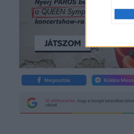
Megosztás
Küldés Mes
Itt állíthatod be
, hogy a Google keresőben kön
cikkeit