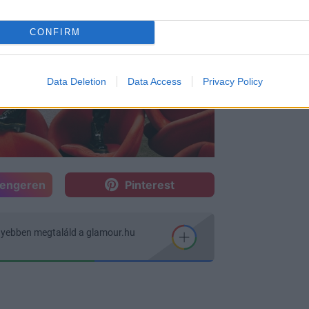
CONFIRM
Data Deletion
Data Access
Privacy Policy
sengeren
Pinterest
nyebben megtaláld a glamour.hu