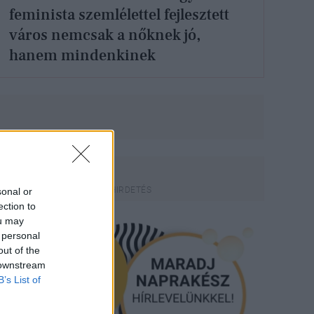
feminista szemlélettel fejlesztett
város nemcsak a nőknek jó,
hanem mindenkinek
sonal or
ection to
ou may
 personal
out of the
 downstream
B’s List of