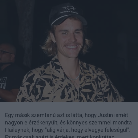
Egy másik szemtanú azt is látta, hogy Justin ismét
nagyon elérzékenyült, és könnyes szemmel mondta
Haileynek, hogy "alig várja, hogy elvegye feleségül".
Ez már csak azért is érdekes, mert konkrétan