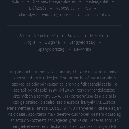
Rólunk
Szerkesztőségi küldetés
Médiaajánlat
Előfizetés
Kapcsolat
RSS
Akadálymentesítési nyilatkozat
Süti beállítások
USA
Németország
Brazília
Mexikó
Anglia
Bulgária
Lengyelország
Spanyolország
Dél-Afrika
© glamour.hu © IndaNext Hungary Kft. Az oldalak tartalmával
kapcsolatban minden jog fenntartva, beleértve a tartalom
szöveg- és adatbányászat céljára való felhasználását is – a
szerzői jogról szóló 1999. évi LXXVI. törvény rendelkezései
értelmében a törvény 35/A. § (1) paragrafusa és a digitális
szolgáltatások piacairól szóló európai irányelv (Az Európai
Parlament és a Tanács (EU) 2019/790 Irányelve) 4. cikke alapján!
Az oldalak, azok tartalma - ideértve különösen, de nem kizárólag
az azokon közzétett szövegeket, grafikákat, képeket, fotókat,
hangfelvételeket és videókat stb. - az IndaNext Hungary Kft.