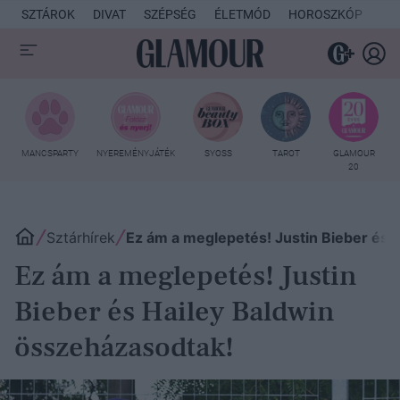
SZTÁROK
DIVAT
SZÉPSÉG
ÉLETMÓD
HOROSZKÓP
KU
MANCSPARTY
NYEREMÉNYJÁTÉK
SYOSS
TAROT
GLAMOUR
20
Sztárhírek
Ez ám a meglepetés! Justin Bieber és 
Ez ám a meglepetés! Justin
Bieber és Hailey Baldwin
összeházasodtak!