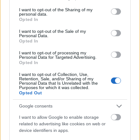
services and may gather and store information including but
not limited to your visit or usage behaviour. You may click to
I want to opt-out of the Sharing of my
personal data.
grant or deny consent to Google and its third-party tags to
Opted In
use your data for below specified purposes in below Google
consent section.
I want to opt-out of the Sale of my
Justin Bieber Hailey Baldwin eskuvo
Personal Data.
Opted In
Fotó:
Rexfeatures
I want to opt-out of processing my
Personal Data for Targeted Advertising.
A bennfentesek szerint, mégha hivatalosan össze is
Opted In
házasodtak, mindenképpen szeretnének tartani
I want to opt-out of Collection, Use,
majd egy nagy partit a családjuk és barátaik
Retention, Sale, and/or Sharing of my
Personal Data that Is Unrelated with the
körében, ahol ismét kimondják egymásnak az esküt.
Purposes for which it was collected.
Erre márcsak amiatt is biztos sor kerül, mert Justin
Opted Out
Bieber mélyen vallásos, és biztosan nem hagyná ki,
Google consents
hogy Isten színe előtt is feleségül vegye Hailey
Baldwint.
I want to allow Google to enable storage
related to advertising like cookies on web or
Mi történt? Justin Bieber és Hailey Baldwin együtt
device identifiers in apps.
sírtak az utcán