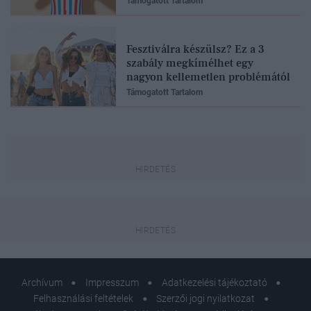
Támogatott Tartalom
Fesztiválra készülsz? Ez a 3
szabály megkímélhet egy
nagyon kellemetlen problémától
Támogatott Tartalom
Archívum
Impresszum
Adatkezelési tájékoztató
Felhasználási feltételek
Szerzői jogi nyilatkozat