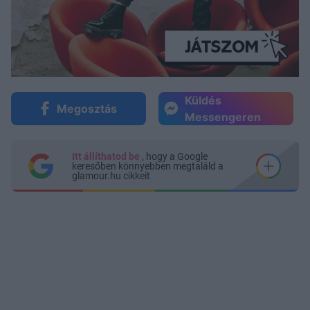
Küldés
Megosztás
Messengeren
Itt állíthatod be
, hogy a Google
keresőben könnyebben megtaláld a
glamour.hu cikkeit