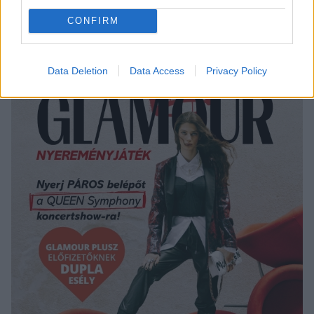
Bármi is az igazság, mi nagyon sok boldogásot
CONFIRM
kívánunk nekik!
Data Deletion
Data Access
Privacy Policy