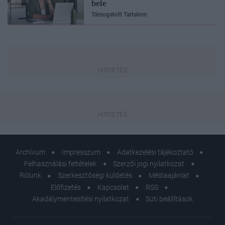
bele
Támogatott Tartalom
Archívum
Impresszum
Adatkezelési tájékoztató
Felhasználási feltételek
Szerzői jogi nyilatkozat
Rólunk
Szerkesztőségi küldetés
Médiaajánlat
Előfizetés
Kapcsolat
RSS
Akadálymentesítési nyilatkozat
Süti beállítások