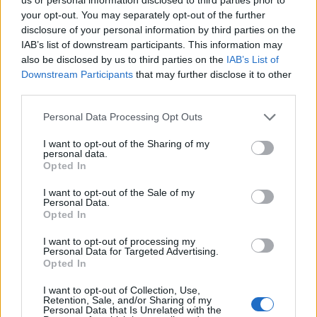
your opt-out. You may separately opt-out of the further
disclosure of your personal information by third parties on the
IAB’s list of downstream participants. This information may
also be disclosed by us to third parties on the
IAB’s List of
Downstream Participants
that may further disclose it to other
third parties.
Please note that this website/app uses one or more Google
Personal Data Processing Opt Outs
services and may gather and store information including but
not limited to your visit or usage behaviour. You may click to
I want to opt-out of the Sharing of my
personal data.
grant or deny consent to Google and its third-party tags to
Opted In
use your data for below specified purposes in below Google
consent section.
Azért a novemberi nagy napig még elég sok idő van
I want to opt-out of the Sale of my
Personal Data.
hátra, bár a férfiak valószínűleg nagyon is
Opted In
támogatják Katy Perry vetkőzését, de mivel tud
előállni a popsztár október végén?
I want to opt-out of processing my
Personal Data for Targeted Advertising.
Opted In
I want to opt-out of Collection, Use,
Retention, Sale, and/or Sharing of my
Personal Data that Is Unrelated with the