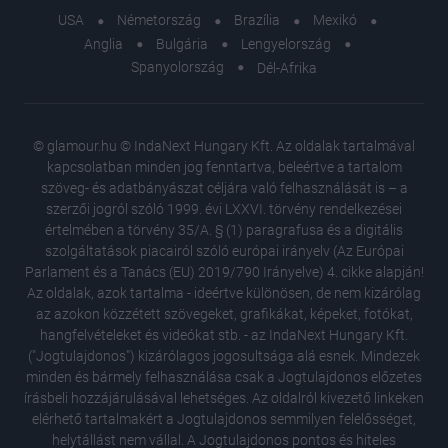
USA
Németország
Brazília
Mexikó
Anglia
Bulgária
Lengyelország
Spanyolország
Dél-Afrika
© glamour.hu © IndaNext Hungary Kft. Az oldalak tartalmával
kapcsolatban minden jog fenntartva, beleértve a tartalom
szöveg- és adatbányászat céljára való felhasználását is – a
szerzői jogról szóló 1999. évi LXXVI. törvény rendelkezései
értelmében a törvény 35/A. § (1) paragrafusa és a digitális
szolgáltatások piacairól szóló európai irányelv (Az Európai
Parlament és a Tanács (EU) 2019/790 Irányelve) 4. cikke alapján!
Az oldalak, azok tartalma - ideértve különösen, de nem kizárólag
az azokon közzétett szövegeket, grafikákat, képeket, fotókat,
hangfelvételeket és videókat stb. - az IndaNext Hungary Kft.
("Jogtulajdonos") kizárólagos jogosultsága alá esnek. Mindezek
minden és bármely felhasználása csak a Jogtulajdonos előzetes
írásbeli hozzájárulásával lehetséges. Az oldalról kivezető linkeken
elérhető tartalmakért a Jogtulajdonos semmilyen felelősséget,
helytállást nem vállal. A Jogtulajdonos pontos és hiteles
A női te