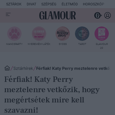
SZTÁROK
DIVAT
SZÉPSÉG
ÉLETMÓD
HOROSZKÓP
KU
MANCSPARTY
NYEREMÉNYJÁTÉK
SYOSS
TAROT
GLAMOUR
20
Sztárhírek
Férfiak! Katy Perry meztelenre vetkőzi
Férfiak! Katy Perry
meztelenre vetkőzik, hogy
megértsétek mire kell
szavazni!