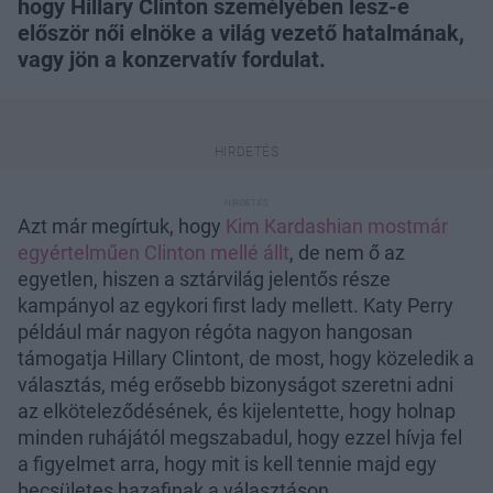
hogy Hillary Clinton személyében lesz-e
először női elnöke a világ vezető hatalmának,
vagy jön a konzervatív fordulat.
Azt már megírtuk, hogy
Kim Kardashian mostmár
egyértelműen Clinton mellé állt
, de nem ő az
egyetlen, hiszen a sztárvilág jelentős része
kampányol az egykori first lady mellett. Katy Perry
például már nagyon régóta nagyon hangosan
támogatja Hillary Clintont, de most, hogy közeledik a
választás, még erősebb bizonyságot szeretni adni
az elköteleződésének, és kijelentette, hogy holnap
minden ruhájától megszabadul, hogy ezzel hívja fel
a figyelmet arra, hogy mit is kell tennie majd egy
becsületes hazafinak a választáson.