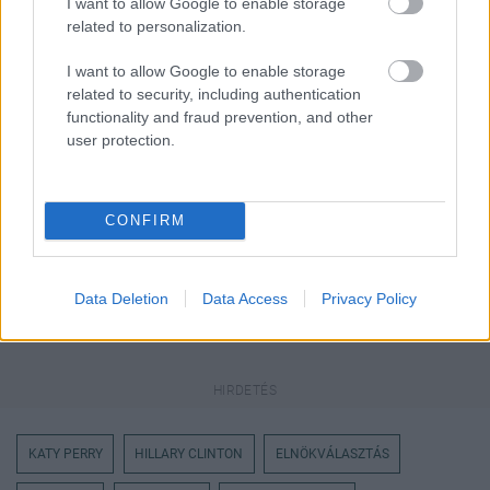
I want to allow Google to enable storage
Megosztás
Messengeren
related to personalization.
I want to allow Google to enable storage
Itt állíthatod be
, hogy a Google
related to security, including authentication
keresőben könnyebben megtaláld a
glamour.hu cikkeit
functionality and fraud prevention, and other
user protection.
CONFIRM
Data Deletion
Data Access
Privacy Policy
KATY PERRY
HILLARY CLINTON
ELNÖKVÁLASZTÁS