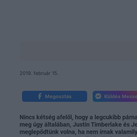
2019. február 15.
Megosztás
Küldés Mess
Nincs kétség afelől, hogy a legcukibb párna
meg úgy általában, Justin Timberlake és J
meglepődtünk volna, ha nem írnak valami