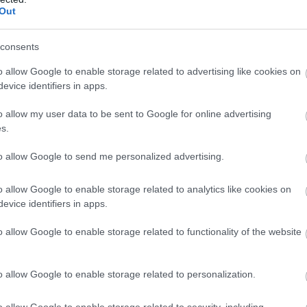
Out
és nagyon romantikus üzenetet
óján puszit ad Jessicának, a színésznő
consents
o allow Google to enable storage related to advertising like cookies on
evice identifiers in apps.
o allow my user data to be sent to Google for online advertising
s.
ta rád találtam"
- Justin Timberlake
to allow Google to send me personalized advertising.
o allow Google to enable storage related to analytics like cookies on
evice identifiers in apps.
d kapcsolatos" -
Jessica Biel
o allow Google to enable storage related to functionality of the website
r, nem igaz?
o allow Google to enable storage related to personalization.
o allow Google to enable storage related to security, including