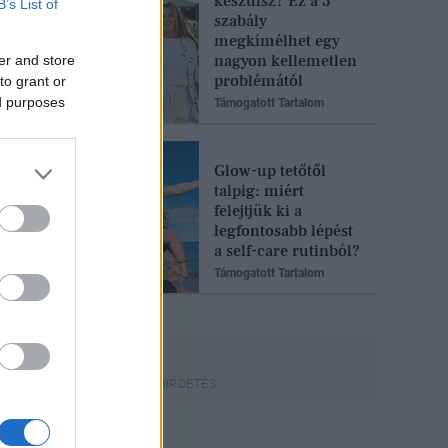
készülsz? Ez a 3
B’s List of
szabály
megkímélhet egy
nagyon kellemetlen
er and store
problémától
to grant or
ed purposes
Támogatott Tartalom
Glow-up tetőtől
talpig: miért
felejtjük ki a
legfontosabb lépést
a self-care rutinból?
Támogatott Tartalom