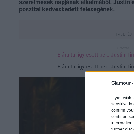
szerelmesek napjának alkalmából. Justin 
poszttal kedveskedett feleségének.
Elárulta: így esett bele Justin T
Elárulta: így esett bele Justin T
Glamour 
If you wish 
sensitive in
confirm you
continue se
information 
further disc