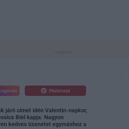
engeren
Pinterest
k járó címet idén Valentin-napkor,
essica Biel kapja. Nagyon
lyen kedves üzenetet egymáshoz a