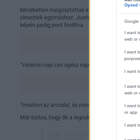
Opted 
Mindketten megosztottak egy-egy közös fotót, 
címeztek egymáshoz. Justin az új Instagram fot
Google 
képén pedig pont fordítva.
I want t
web or d
I want t
purpose
"Valentin-nap van egész nap és minden nap, amió
I want 
I want t
web or d
"Imádom az arcodat, és minden mást is, ami vele
I want t
or app.
Már biztos, hogy ők a legcukibb valentin-napi pá
I want t
I want t