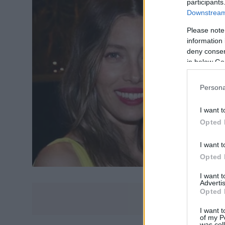
participants
Downstream 
Please note
information 
deny consent
in below Go
Persona
I want t
Opted 
I want t
Opted 
I want 
Advertis
Opted 
I want t
of my P
was col