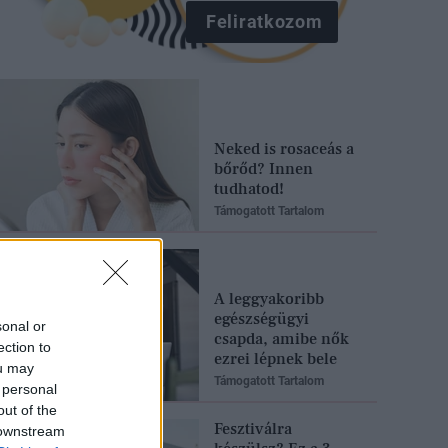
Feliratkozom
Neked is rosaceás a
bőrőd? Innen
tudhatod!
Támogatott Tartalom
A leggyakoribb
egészségügyi
sonal or
csapda, amibe nők
ection to
ezrei lépnek bele
ou may
Támogatott Tartalom
 personal
out of the
Fesztiválra
 downstream