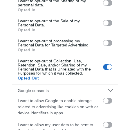
not limited to your visit or usage behaviour. You may click to
I want to opt-out of the Sharing of my
szíved
personal data.
grant or deny consent to Google and its third-party tags to
Opted In
use your data for below specified purposes in below Google
consent section.
I want to opt-out of the Sale of my
Personal Data.
Opted In
I want to opt-out of processing my
Personal Data for Targeted Advertising.
Opted In
I want to opt-out of Collection, Use,
Retention, Sale, and/or Sharing of my
Personal Data that Is Unrelated with the
Purposes for which it was collected.
Opted Out
SZTÁROK
Google consents
Jessica Biel a leglazább és
I want to allow Google to enable storage
legsikkesebb anyuka, ezzel a szettel
related to advertising like cookies on web or
bizonyította:
device identifiers in apps.
I want to allow my user data to be sent to