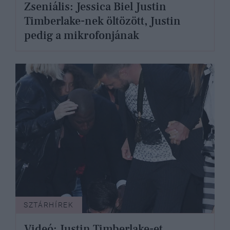
Zseniális: Jessica Biel Justin
Timberlake-nek öltözött, Justin
pedig a mikrofonjának
SZTÁRHÍREK
Videó: Justin Timberlake-et