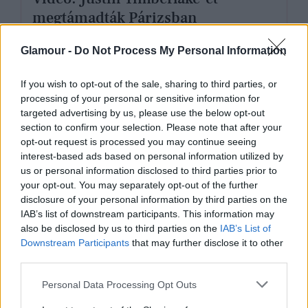
megtámadták Párizsban
Glamour -
Do Not Process My Personal Information
If you wish to opt-out of the sale, sharing to third parties, or
processing of your personal or sensitive information for
targeted advertising by us, please use the below opt-out
section to confirm your selection. Please note that after your
opt-out request is processed you may continue seeing
interest-based ads based on personal information utilized by
us or personal information disclosed to third parties prior to
your opt-out. You may separately opt-out of the further
disclosure of your personal information by third parties on the
IAB’s list of downstream participants. This information may
also be disclosed by us to third parties on the
IAB’s List of
Downstream Participants
that may further disclose it to other
SZTÁRHÍREK
third parties.
Ha meglátod Justin Timberlake
Please note that this website/app uses one or more Google
Personal Data Processing Opt Outs
Valentin-napi üzenetét, elolvad a
services and may gather and store information including but