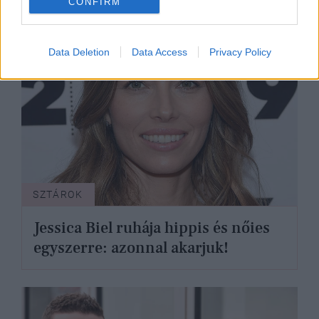
CONFIRM
Data Deletion
Data Access
Privacy Policy
SZTÁROK
Jessica Biel ruhája hippis és nőies
egyszerre: azonnal akarjuk!