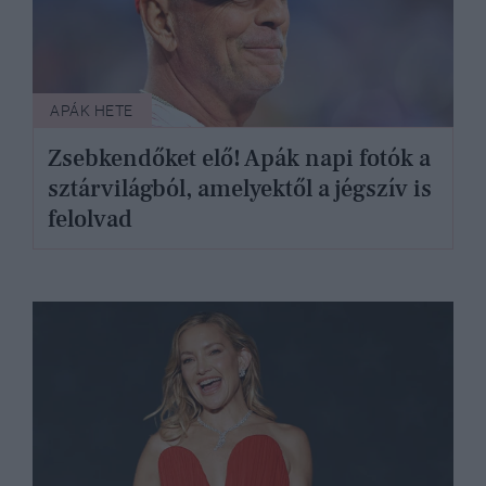
APÁK HETE
Zsebkendőket elő! Apák napi fotók a
sztárvilágból, amelyektől a jégszív is
felolvad