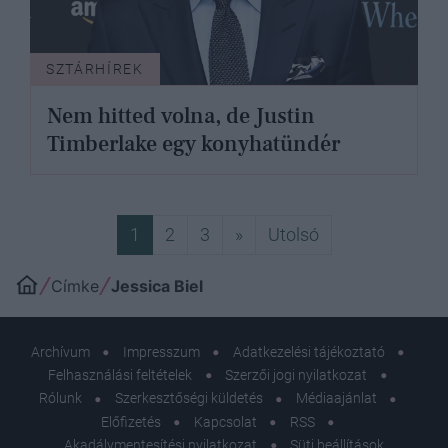
SZTÁRHÍREK
Nem hitted volna, de Justin
Timberlake egy konyhatündér
Következő
Utolsó
1
2
3
»
Utolsó
Címke
Jessica Biel
Archívum
Impresszum
Adatkezelési tájékoztató
Felhasználási feltételek
Szerzői jogi nyilatkozat
Rólunk
Szerkesztőségi küldetés
Médiaajánlat
Előfizetés
Kapcsolat
RSS
Akadálymentesítési nyilatkozat
Süti beállítások