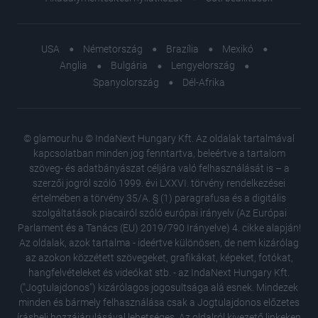
USA
Németország
Brazília
Mexikó
Anglia
Bulgária
Lengyelország
Spanyolország
Dél-Afrika
© glamour.hu © IndaNext Hungary Kft. Az oldalak tartalmával
kapcsolatban minden jog fenntartva, beleértve a tartalom
szöveg- és adatbányászat céljára való felhasználását is – a
szerzői jogról szóló 1999. évi LXXVI. törvény rendelkezései
értelmében a törvény 35/A. § (1) paragrafusa és a digitális
szolgáltatások piacairól szóló európai irányelv (Az Európai
Parlament és a Tanács (EU) 2019/790 Irányelve) 4. cikke alapján!
Az oldalak, azok tartalma - ideértve különösen, de nem kizárólag
az azokon közzétett szövegeket, grafikákat, képeket, fotókat,
hangfelvételeket és videókat stb. - az IndaNext Hungary Kft.
("Jogtulajdonos") kizárólagos jogosultsága alá esnek. Mindezek
minden és bármely felhasználása csak a Jogtulajdonos előzetes
írásbeli hozzájárulásával lehetséges. Az oldalról kivezető linkeken