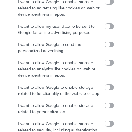
I want to allow Google to enable storage
related to advertising like cookies on web or
device identifiers in apps.
Jessica Alba
I want to allow my user data to be sent to
Google for online advertising purposes.
Fotó:
Instagram
I want to allow Google to send me
personalized advertising.
Ugye milyen édesek?
I want to allow Google to enable storage
related to analytics like cookies on web or
device identifiers in apps.
I want to allow Google to enable storage
Küldés
Megosztás
related to functionality of the website or app.
Messengeren
I want to allow Google to enable storage
related to personalization.
Itt állíthatod be
, hogy a Google
keresőben könnyebben megtaláld a
glamour.hu cikkeit
I want to allow Google to enable storage
related to security, including authentication