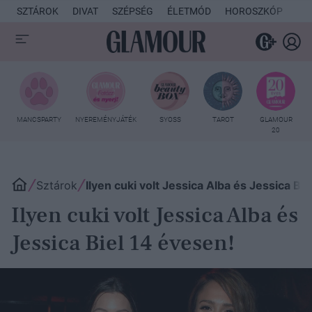
SZTÁROK
DIVAT
SZÉPSÉG
ÉLETMÓD
HOROSZKÓP
KU
MANCSPARTY
NYEREMÉNYJÁTÉK
SYOSS
TAROT
GLAMOUR
20
Sztárok
Ilyen cuki volt Jessica Alba és Jessica Bi
Ilyen cuki volt Jessica Alba és
Jessica Biel 14 évesen!