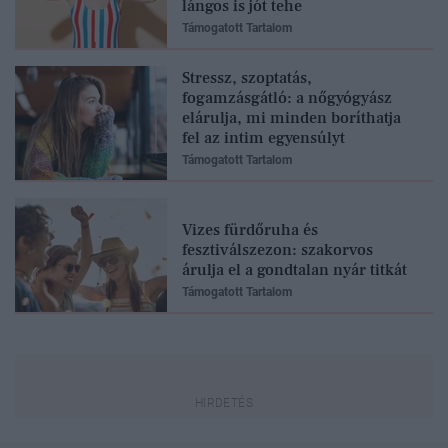
lángos is jót tehe
Támogatott Tartalom
Stressz, szoptatás,
fogamzásgátló: a nőgyógyász
elárulja, mi minden boríthatja
fel az intim egyensúlyt
Támogatott Tartalom
Vizes fürdőruha és
fesztiválszezon: szakorvos
árulja el a gondtalan nyár titkát
Támogatott Tartalom