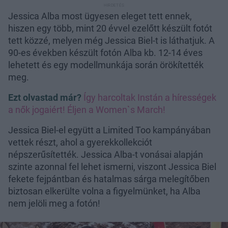
Jessica Alba most ügyesen eleget tett ennek,
hiszen egy több, mint 20 évvel ezelőtt készült fotót
tett közzé, melyen még Jessica Biel-t is láthatjuk. A
90-es években készült fotón Alba kb. 12-14 éves
lehetett és egy modellmunkája során örökítették
meg.
Ezt olvastad már?
Így harcoltak Instán a hírességek
a nők jogaiért! Éljen a Women`s March!
Jessica Biel-el együtt a Limited Too kampányában
vettek részt, ahol a gyerekkollekciót
népszerűsítették. Jessica Alba-t vonásai alapján
szinte azonnal fel lehet ismerni, viszont Jessica Biel
fekete fejpántban és hatalmas sárga melegítőben
biztosan elkerülte volna a figyelmünket, ha Alba
nem jelöli meg a fotón!