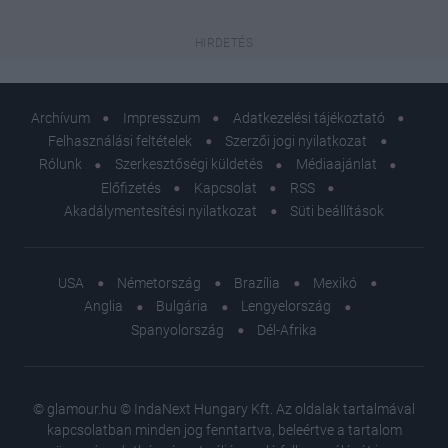
Archívum
Impresszum
Adatkezelési tájékoztató
Felhasználási feltételek
Szerzői jogi nyilatkozat
Rólunk
Szerkesztőségi küldetés
Médiaajánlat
Előfizetés
Kapcsolat
RSS
Akadálymentesítési nyilatkozat
Süti beállítások
USA
Németország
Brazília
Mexikó
Anglia
Bulgária
Lengyelország
Spanyolország
Dél-Afrika
© glamour.hu © IndaNext Hungary Kft. Az oldalak tartalmával
kapcsolatban minden jog fenntartva, beleértve a tartalom