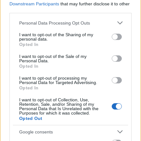
Jessica Alba és Jessica Biel
Downstream Participants
that may further disclose it to other
third parties.
Fotó:
Instagram
Please note that this website/app uses one or more Google
Personal Data Processing Opt Outs
services and may gather and store information including but
not limited to your visit or usage behaviour. You may click to
I want to opt-out of the Sharing of my
personal data.
grant or deny consent to Google and its third-party tags to
Opted In
use your data for below specified purposes in below Google
consent section.
I want to opt-out of the Sale of my
Personal Data.
Opted In
I want to opt-out of processing my
Personal Data for Targeted Advertising.
Opted In
I want to opt-out of Collection, Use,
Retention, Sale, and/or Sharing of my
Personal Data that Is Unrelated with the
Purposes for which it was collected.
Opted Out
Google consents