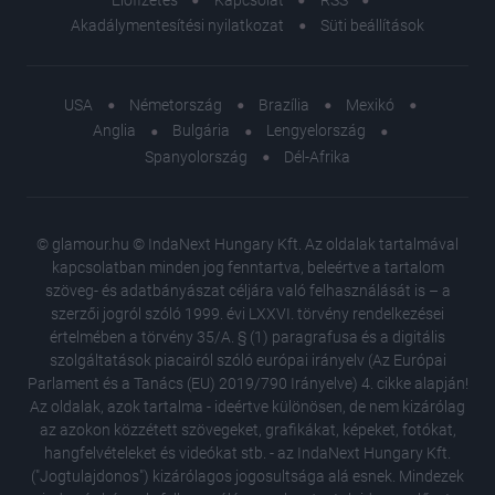
Akadálymentesítési nyilatkozat
Süti beállítások
USA
Németország
Brazília
Mexikó
Anglia
Bulgária
Lengyelország
Spanyolország
Dél-Afrika
© glamour.hu © IndaNext Hungary Kft. Az oldalak tartalmával
kapcsolatban minden jog fenntartva, beleértve a tartalom
szöveg- és adatbányászat céljára való felhasználását is – a
szerzői jogról szóló 1999. évi LXXVI. törvény rendelkezései
értelmében a törvény 35/A. § (1) paragrafusa és a digitális
szolgáltatások piacairól szóló európai irányelv (Az Európai
Parlament és a Tanács (EU) 2019/790 Irányelve) 4. cikke alapján!
Az oldalak, azok tartalma - ideértve különösen, de nem kizárólag
az azokon közzétett szövegeket, grafikákat, képeket, fotókat,
hangfelvételeket és videókat stb. - az IndaNext Hungary Kft.
("Jogtulajdonos") kizárólagos jogosultsága alá esnek. Mindezek