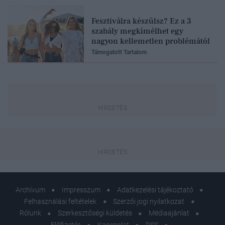
Fesztiválra készülsz? Ez a 3
szabály megkímélhet egy
nagyon kellemetlen problémától
Támogatott Tartalom
Archívum
Impresszum
Adatkezelési tájékoztató
Felhasználási feltételek
Szerzői jogi nyilatkozat
Rólunk
Szerkesztőségi küldetés
Médiaajánlat
Előfizetés
Kapcsolat
RSS