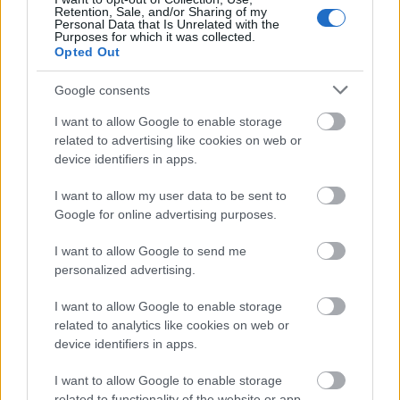
Retention, Sale, and/or Sharing of my
Personal Data that Is Unrelated with the
Purposes for which it was collected.
Opted Out
Google consents
Küldés
Megosztás
I want to allow Google to enable storage
Messengeren
related to advertising like cookies on web or
device identifiers in apps.
Itt állíthatod be
, hogy a Google
keresőben könnyebben megtaláld a
I want to allow my user data to be sent to
glamour.hu cikkeit
Google for online advertising purposes.
I want to allow Google to send me
personalized advertising.
I want to allow Google to enable storage
related to analytics like cookies on web or
device identifiers in apps.
I want to allow Google to enable storage
related to functionality of the website or app.