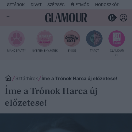
SZTÁROK
DIVAT
SZÉPSÉG
ÉLETMÓD
HOROSZKÓP
KU
MANCSPARTY
NYEREMÉNYJÁTÉK
SYOSS
TAROT
GLAMOUR
20
Sztárhírek
Íme a Trónok Harca új előzetese!
Íme a Trónok Harca új
előzetese!