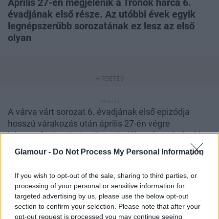
Április 27-én megjelenik a Trónok harca 6.
évadjának első része. Az utóbbi évek egyik
legnépszerűbb sorozatának ez lesz az első
olyan
A várva várt sorozat 6. évadjának első epizódja
hosszú várakozás után április 27-én végre
képernyőre kerül. Jon Snow halála után, mindenki
kíváncsi a folytatásra, és habár a színész
Glamour -
Do Not Process My Personal Information
megerősítette, hogy meghalt, eléggé furcsán
fogalmazott, ezért még nem tudjuk, hogy mi fog
If you wish to opt-out of the sale, sharing to third parties, or
valójában történni, bár a tegnap megjelent előzetes
processing of your personal or sensitive information for
is elég csalóka, de hamarosan minden kiderül. Alig
targeted advertising by us, please use the below opt-out
várjuk!
section to confirm your selection. Please note that after your
opt-out request is processed you may continue seeing