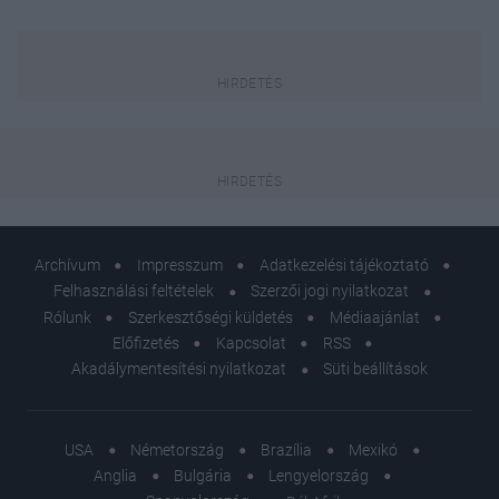
Archívum
Impresszum
Adatkezelési tájékoztató
Felhasználási feltételek
Szerzői jogi nyilatkozat
Rólunk
Szerkesztőségi küldetés
Médiaajánlat
Előfizetés
Kapcsolat
RSS
Akadálymentesítési nyilatkozat
Süti beállítások
USA
Németország
Brazília
Mexikó
Anglia
Bulgária
Lengyelország