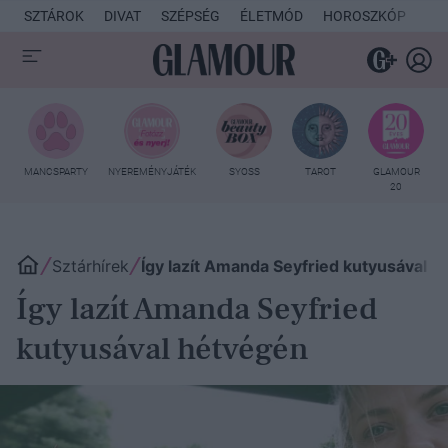
SZTÁROK
DIVAT
SZÉPSÉG
ÉLETMÓD
HOROSZKÓP
KU
MANCSPARTY
NYEREMÉNYJÁTÉK
SYOSS
TAROT
GLAMOUR
20
Sztárhírek
Így lazít Amanda Seyfried kutyusával 
Így lazít Amanda Seyfried
kutyusával hétvégén