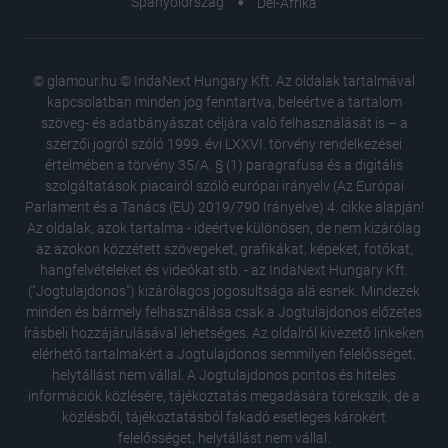
Spanyolország
Dél-Afrika
© glamour.hu © IndaNext Hungary Kft. Az oldalak tartalmával
kapcsolatban minden jog fenntartva, beleértve a tartalom
szöveg- és adatbányászat céljára való felhasználását is – a
szerzői jogról szóló 1999. évi LXXVI. törvény rendelkezései
értelmében a törvény 35/A. § (1) paragrafusa és a digitális
szolgáltatások piacairól szóló európai irányelv (Az Európai
Parlament és a Tanács (EU) 2019/790 Irányelve) 4. cikke alapján!
Az oldalak, azok tartalma - ideértve különösen, de nem kizárólag
az azokon közzétett szövegeket, grafikákat, képeket, fotókat,
hangfelvételeket és videókat stb. - az IndaNext Hungary Kft.
("Jogtulajdonos") kizárólagos jogosultsága alá esnek. Mindezek
minden és bármely felhasználása csak a Jogtulajdonos előzetes
írásbeli hozzájárulásával lehetséges. Az oldalról kivezető linkeken
elérhető tartalmakért a Jogtulajdonos semmilyen felelősséget,
helytállást nem vállal. A Jogtulajdonos pontos és hiteles
Pánikbet
információk közlésére, tájékoztatás megadására törekszik, de a
módszer
közlésből, tájékoztatásból fakadó esetleges károkért
A női te
felelősséget, helytállást nem vállal.