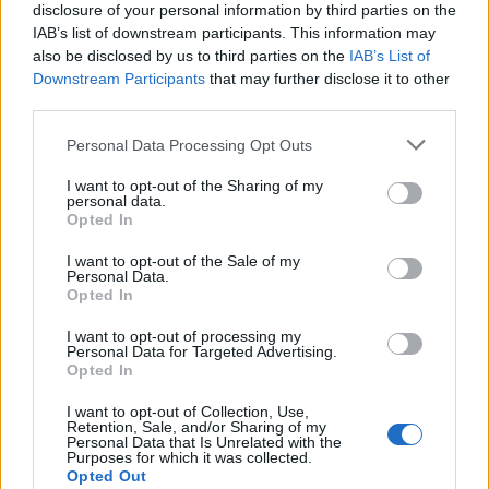
disclosure of your personal information by third parties on the
IAB’s list of downstream participants. This information may
also be disclosed by us to third parties on the
IAB’s List of
Downstream Participants
that may further disclose it to other
third parties.
Please note that this website/app uses one or more Google
Personal Data Processing Opt Outs
services and may gather and store information including but
not limited to your visit or usage behaviour. You may click to
I want to opt-out of the Sharing of my
personal data.
grant or deny consent to Google and its third-party tags to
Opted In
use your data for below specified purposes in below Google
consent section.
I want to opt-out of the Sale of my
Personal Data.
Opted In
I want to opt-out of processing my
Personal Data for Targeted Advertising.
Opted In
I want to opt-out of Collection, Use,
Retention, Sale, and/or Sharing of my
Personal Data that Is Unrelated with the
Purposes for which it was collected.
Opted Out