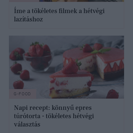
Íme a tökéletes filmek a hétvégi
lazításhoz
G-FOOD
Napi recept: könnyű epres
túrótorta - tökéletes hétvégi
választás