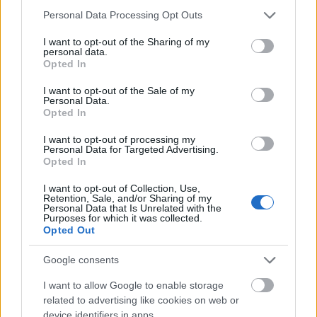
Please note that this website/app uses one or more Google
Personal Data Processing Opt Outs
services and may gather and store information including but
not limited to your visit or usage behaviour. You may click to
I want to opt-out of the Sharing of my
personal data.
grant or deny consent to Google and its third-party tags to
ÉLETMÓD
Opted In
use your data for below specified purposes in below Google
consent section.
Ezt a 9 dolgot tedd meg minden
I want to opt-out of the Sale of my
Personal Data.
vasárnap, és sikeresebb leszel
Opted In
I want to opt-out of processing my
Personal Data for Targeted Advertising.
Opted In
I want to opt-out of Collection, Use,
Retention, Sale, and/or Sharing of my
Personal Data that Is Unrelated with the
Purposes for which it was collected.
Opted Out
Google consents
I want to allow Google to enable storage
related to advertising like cookies on web or
device identifiers in apps.