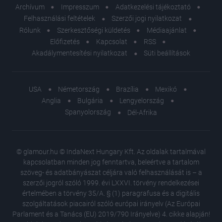
Archívum
Impresszum
Adatkezelési tájékoztató
Felhasználási feltételek
Szerzői jogi nyilatkozat
Rólunk
Szerkesztőségi küldetés
Médiaajánlat
Előfizetés
Kapcsolat
RSS
Akadálymentesítési nyilatkozat
Süti beállítások
USA
Németország
Brazília
Mexikó
Anglia
Bulgária
Lengyelország
Spanyolország
Dél-Afrika
© glamour.hu © IndaNext Hungary Kft. Az oldalak tartalmával
kapcsolatban minden jog fenntartva, beleértve a tartalom
szöveg- és adatbányászat céljára való felhasználását is – a
szerzői jogról szóló 1999. évi LXXVI. törvény rendelkezései
értelmében a törvény 35/A. § (1) paragrafusa és a digitális
szolgáltatások piacairól szóló európai irányelv (Az Európai
Parlament és a Tanács (EU) 2019/790 Irányelve) 4. cikke alapján!