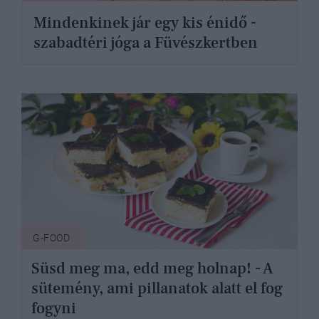
Mindenkinek jár egy kis énidő -
szabadtéri jóga a Füvészkertben
G-FOOD
Süsd meg ma, edd meg holnap! - A
sütemény, ami pillanatok alatt el fog
fogyni