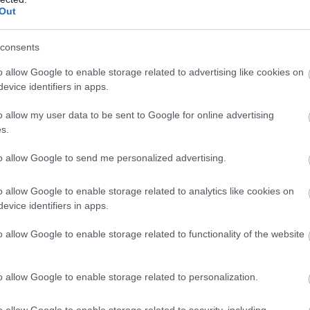
Out
consents
o allow Google to enable storage related to advertising like cookies on
evice identifiers in apps.
o allow my user data to be sent to Google for online advertising
s.
Ezért óvja magánéletét
a Hunyadi sorozat
to allow Google to send me personalized advertising.
sztárja, Kádár L. Gellért
a nyilvánosságtól
o allow Google to enable storage related to analytics like cookies on
evice identifiers in apps.
o allow Google to enable storage related to functionality of the website
álásáról szól. Visszagondolva felidézi,
ában óriási fájdalmat jelentett számára.
o allow Google to enable storage related to personalization.
arad,
o allow Google to enable storage related to security, including