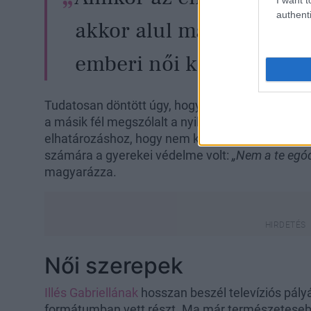
authenti
akkor alul marad. Ez eg
emberi női kudarc
Tudatosan döntött úgy, hogy nem nyilatkozik a 
a másik fél megszólalt a nyilvánosságban. Közel
elhatározáshoz, hogy nem kommentálja a történ
számára a gyerekei védelme volt:
„Nem a te egód 
magyarázza.
Női szerepek
Illés Gabriellának
hosszan beszél televíziós pályá
formátumban vett részt. Ma már természeteseb