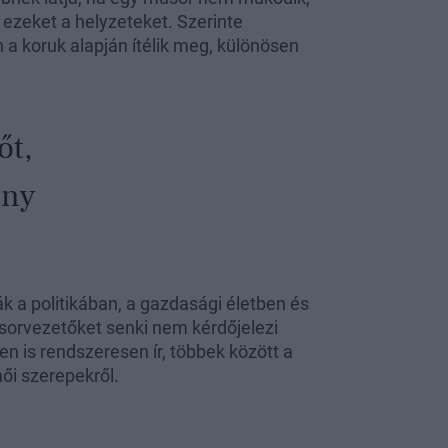
ezeket a helyzeteket. Szerinte
 koruk alapján ítélik meg, különösen
őt,
ány
ák a politikában, a gazdasági életben és
űsorvezetőket senki nem kérdőjelezi
en is rendszeresen ír, többek között a
ői szerepekről.