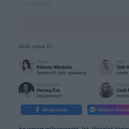
Fotó:
GLAMOUR
2026. május 22.
Styling:
Vágó:
Kökény Nikoletta
Tóth-
Szerkesztő, natív specialista
videós 
Képszerkesztő:
Szöveg
Herceg Éva
Csáti
képszerkesztő
Vezető
Megosztás
Küldés Mess