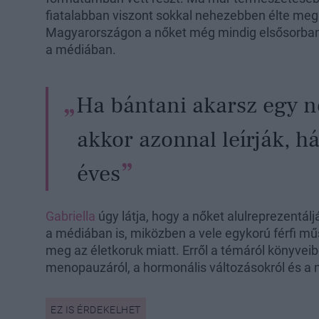
fiatalabban viszont sokkal nehezebben élte meg 
Magyarországon a nőket még mindig elsősorban a
a médiában.
Ha bántani akarsz egy n
akkor azonnal leírják, h
éves
Gabriella
úgy látja, hogy a nőket alulreprezentálj
a médiában is, miközben a vele egykorú férfi m
meg az életkoruk miatt. Erről a témáról könyveib
menopauzáról, a hormonális változásokról és a n