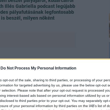
tén beszél pályájáról, kudarcairól
 Illés Gabriella podcast legújabb
edes pályafutásának legfontosabb
 is beszél, milyen nőként
tője,
Jakupcsek Gabriella
nemcsak
 hanem olyan személyes témákról is
-
Do Not Process My Personal Information
castban, mint a korábbi válása, a
g vagy az
öregedés
láthatatlansága.
to opt-out of the sale, sharing to third parties, or processing of your per
élgetést!
formation for targeted advertising by us, please use the below opt-out s
r selection. Please note that after your opt-out request is processed y
eing interest-based ads based on personal information utilized by us or
disclosed to third parties prior to your opt-out. You may separately opt-
losure of your personal information by third parties on the IAB’s list of