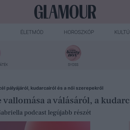
ÉLETMÓD
HOROSZKÓP
KULTÚ
ÁTÉK
SYOSS
l pályájáról, kudarcairól és a női szerepekről
 vallomása a válásáról, a kudarc
briella podcast legújabb részét