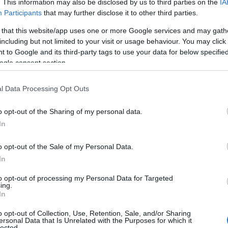
. This information may also be disclosed by us to third parties on the
IA
Participants
that may further disclose it to other third parties.
 that this website/app uses one or more Google services and may gath
including but not limited to your visit or usage behaviour. You may click 
detileg színésznőnek készült, két évig
 to Google and its third-party tags to use your data for below specifi
volt, és bár később elhagyta a pályát,
ogle consent section.
iós karrierjét meghatározta. Nagyon
 született, majd három évvel később
l Data Processing Opt Outs
o opt-out of the Sharing of my personal data.
In
o opt-out of the Sale of my Personal Data.
In
to opt-out of processing my Personal Data for Targeted
ing.
In
kelte, hanem az útkeresés és a
lt a tervei között. Szerkesztő-
o opt-out of Collection, Use, Retention, Sale, and/or Sharing
ersonal Data that Is Unrelated with the Purposes for which it
elyzet sodorta a kamera elé, amikor egy
lected.