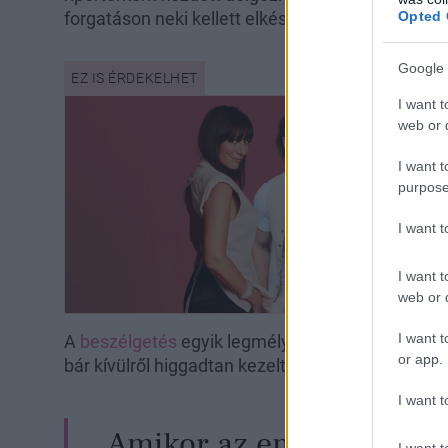
Opted 
forgatáson neki kellett elkészítenie egy interjút.
Google 
I want t
web or d
I want t
purpose
I want 
I want t
web or d
I want t
A
beszélgetés
egyik legmélyebb része a korábbi v
or app.
bár kívülről higgadtan kezelte a helyzetet, valój
I want t
Amikor az ember alul m
I want t