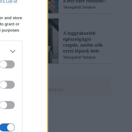
a self-care rutinból?
B’s List of
Támogatott Tartalom
er and store
to grant or
ed purposes
A leggyakoribb
egészségügyi
csapda, amibe nők
ezrei lépnek bele
Támogatott Tartalom