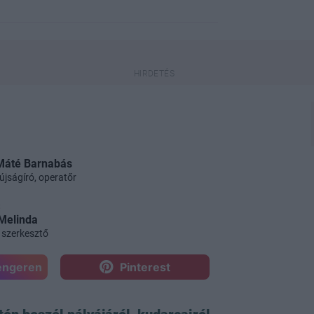
Máté Barnabás
újságíró, operatőr
:
 Melinda
 szerkesztő
engeren
Pinterest