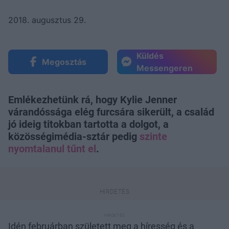
2018. augusztus 29.
Küldés
Megosztás
Messengeren
Emlékezhetünk rá, hogy Kylie Jenner
várandóssága elég furcsára sikerült, a család
jó ideig titokban tartotta a dolgot, a
közösségimédia-sztár pedig
szinte
nyomtalanul tűnt el
.
Idén februárban született meg a híresség és a