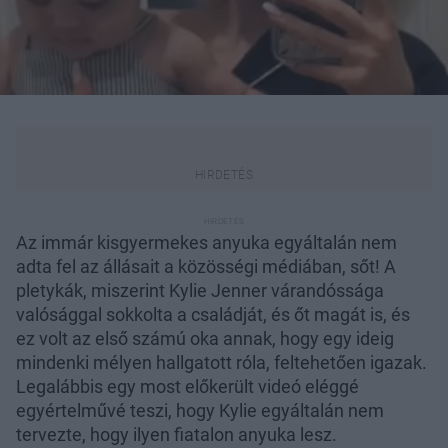
Az immár kisgyermekes anyuka egyáltalán nem
adta fel az állásait a közösségi médiában, sőt! A
pletykák, miszerint Kylie Jenner várandóssága
valósággal sokkolta a családját, és őt magát is, és
ez volt az első számú oka annak, hogy egy ideig
mindenki mélyen hallgatott róla, feltehetően igazak.
Legalábbis egy most előkerült videó eléggé
egyértelművé teszi, hogy Kylie egyáltalán nem
tervezte, hogy ilyen fiatalon anyuka lesz.