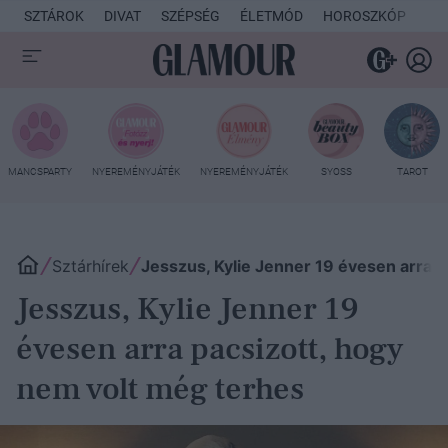
SZTÁROK
DIVAT
SZÉPSÉG
ÉLETMÓD
HOROSZKÓP
KU
MANCSPARTY
NYEREMÉNYJÁTÉK
NYEREMÉNYJÁTÉK
SYOSS
TAROT
Sztárhírek
Jesszus, Kylie Jenner 19 évesen arra p
Jesszus, Kylie Jenner 19
évesen arra pacsizott, hogy
nem volt még terhes