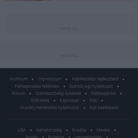
Archívum
Impresszum
Adatkezelési tájékoztató
Felhasználási feltételek
Szerzői jogi nyilatkozat
Rólunk
Szerkesztőségi küldetés
Médiaajánlat
Előfizetés
Kapcsolat
RSS
Akadálymentesítési nyilatkozat
Süti beállítások
USA
Németország
Brazília
Mexikó
Anglia
Bulgária
Lengyelország