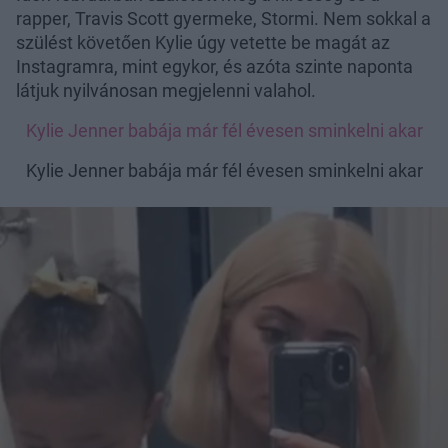
rapper, Travis Scott gyermeke, Stormi. Nem sokkal a
szülést követően Kylie úgy vetette be magát az
Instagramra, mint egykor, és azóta szinte naponta
látjuk nyilvánosan megjelenni valahol.
Kylie Jenner babája már fél évesen sminkelni akar
Kylie Jenner babája már fél évesen sminkelni akar