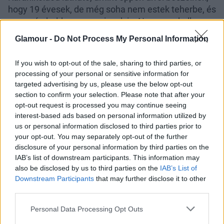
hogy 19 évesek, de még soha nem estek teherbe, és
erre még boldogan pacsiznak is. Nos, nem kell
különösebb matematikai zseninek lenni ahhoz, hogy
Glamour -
Do Not Process My Personal Information
kiszámoljuk, hogy Kylie Jenner valamikor 2017
májusának végén, júniusának elején esett teherbe,
If you wish to opt-out of the sale, sharing to third parties, or
tehát még jócskán azelőtt, hogy megünnepelte
processing of your personal or sensitive information for
volna a 20. születésnapját. Nos, utólag már biztosan
targeted advertising by us, please use the below opt-out
nem bánja Kylie, hogy így történt, de hát ezért nem
section to confirm your selection. Please note that after your
szabad előre inni a medve bőrére ugye.
opt-out request is processed you may continue seeing
interest-based ads based on personal information utilized by
us or personal information disclosed to third parties prior to
your opt-out. You may separately opt-out of the further
disclosure of your personal information by third parties on the
IAB’s list of downstream participants. This information may
also be disclosed by us to third parties on the
IAB’s List of
Downstream Participants
that may further disclose it to other
third parties.
Please note that this website/app uses one or more Google
Personal Data Processing Opt Outs
services and may gather and store information including but