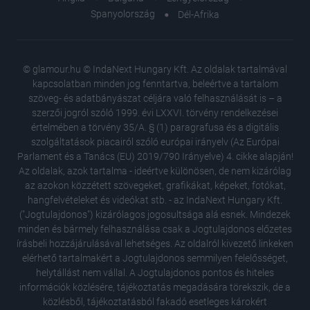
Spanyolország
Dél-Afrika
© glamour.hu © IndaNext Hungary Kft. Az oldalak tartalmával
kapcsolatban minden jog fenntartva, beleértve a tartalom
szöveg- és adatbányászat céljára való felhasználását is – a
szerzői jogról szóló 1999. évi LXXVI. törvény rendelkezései
értelmében a törvény 35/A. § (1) paragrafusa és a digitális
szolgáltatások piacairól szóló európai irányelv (Az Európai
Parlament és a Tanács (EU) 2019/790 Irányelve) 4. cikke alapján!
Az oldalak, azok tartalma - ideértve különösen, de nem kizárólag
az azokon közzétett szövegeket, grafikákat, képeket, fotókat,
hangfelvételeket és videókat stb. - az IndaNext Hungary Kft.
("Jogtulajdonos") kizárólagos jogosultsága alá esnek. Mindezek
minden és bármely felhasználása csak a Jogtulajdonos előzetes
írásbeli hozzájárulásával lehetséges. Az oldalról kivezető linkeken
elérhető tartalmakért a Jogtulajdonos semmilyen felelősséget,
helytállást nem vállal. A Jogtulajdonos pontos és hiteles
információk közlésére, tájékoztatás megadására törekszik, de a
közlésből, tájékoztatásból fakadó esetleges károkért