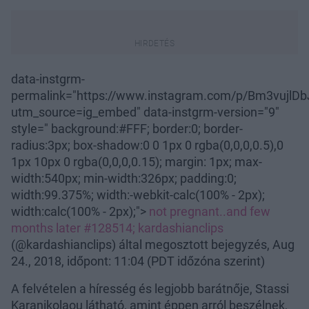
data-instgrm-
permalink="https://www.instagram.com/p/Bm3vujlD
utm_source=ig_embed" data-instgrm-version="9"
style=" background:#FFF; border:0; border-
radius:3px; box-shadow:0 0 1px 0 rgba(0,0,0,0.5),0
1px 10px 0 rgba(0,0,0,0.15); margin: 1px; max-
width:540px; min-width:326px; padding:0;
width:99.375%; width:-webkit-calc(100% - 2px);
width:calc(100% - 2px);">
not pregnant..and few
months later #128514;
kardashianclips
(@kardashianclips) által megosztott bejegyzés, Aug
24., 2018, időpont: 11:04 (PDT időzóna szerint)
A felvételen a híresség és legjobb barátnője, Stassi
Karanikolaou látható, amint éppen arról beszélnek,