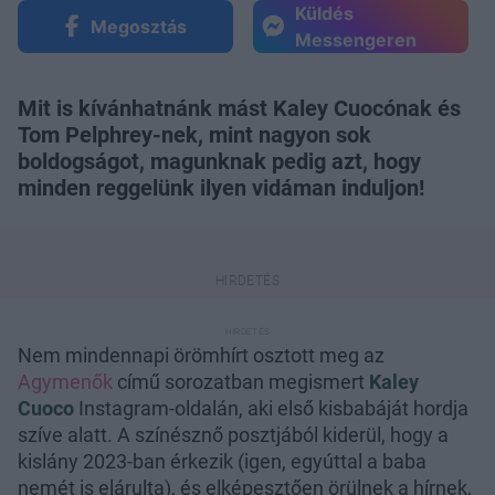
Küldés
Megosztás
Messengeren
Mit is kívánhatnánk mást Kaley Cuocónak és
Tom Pelphrey-nek, mint nagyon sok
boldogságot, magunknak pedig azt, hogy
minden reggelünk ilyen vidáman induljon!
Nem mindennapi örömhírt osztott meg az
Agymenők
című sorozatban megismert
Kaley
Cuoco
Instagram-oldalán, aki első kisbabáját hordja
szíve alatt. A színésznő posztjából kiderül, hogy a
kislány 2023-ban érkezik (igen, egyúttal a baba
nemét is elárulta), és elképesztően örülnek a hírnek,