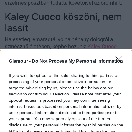
érzelmes posztban tudatta követőivel az örömhírt.
Kaley Cuoco köszöni, nem
lassít
Ha esetleg lemaradtál volna néhány dologról a
színésznő életében, képbe hozunk:
Kaley Cuoco
idén májusban hozta nyilvánosságra új
kapcsolatukat, amikor közzétett néhány páros fotót
Glamour -
Do Not Process My Personal Information
az Instagramon, és nem sokkal később sor került az
első vörös szőnyeges debütálásukra is a 2022-es
If you wish to opt-out of the sale, sharing to third parties, or
Emmy-díjátadón. Persze nem arról van szó, hogy
processing of your personal or sensitive information for
targeted advertising by us, please use the below opt-out
évekig titkolták volna szerelmüket, épp ellenkezőleg:
section to confirm your selection. Please note that after your
elképesztően friss kapcsolatról van szó, a páros
opt-out request is processed you may continue seeing
ugyanis áprilisban (mármint idén áprilisban!)
interest-based ads based on personal information utilized by
találkozott az Ozark 4. évadának premierjén, és már
us or personal information disclosed to third parties prior to
a megismerkedésükkor sikerült elvarázsolniuk
your opt-out. You may separately opt-out of the further
egymást. „Szerelem volt első látásra” – nyilatkozta
disclosure of your personal information by third parties on the
nemrég a színésznő.
„Mintha énekelni kezdtek volna
IAB’s list of downstream participants. This information may