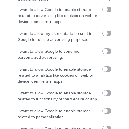
Még több hír a
I want to allow Google to enable storage
related to advertising like cookies on web or
sztárvilágból:
device identifiers in apps.
Emily Ratajkowski biszexuálisként coming outolt
I want to allow my user data to be sent to
Dylan Sprouse úgy vallott szerelmet Palvin
Google for online advertising purposes.
Barbarának, ahogy arról mind álmodunk
I want to allow Google to send me
Hosszas nézegetés után sem ismertünk rá Adam
personalized advertising.
Driverre az új filmjében
I want to allow Google to enable storage
related to analytics like cookies on web or
device identifiers in apps.
I want to allow Google to enable storage
related to functionality of the website or app.
I want to allow Google to enable storage
related to personalization.
I want to allow Google to enable storage