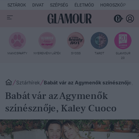
SZTÁROK
DIVAT
SZÉPSÉG
ÉLETMÓD
HOROSZKÓP
KU
MANCSPARTY
NYEREMÉNYJÁTÉK
SYOSS
TAROT
GLAMOUR
20
Sztárhírek
Babát vár az Agymenők színésznője, K
Babát vár az Agymenők
színésznője, Kaley Cuoco