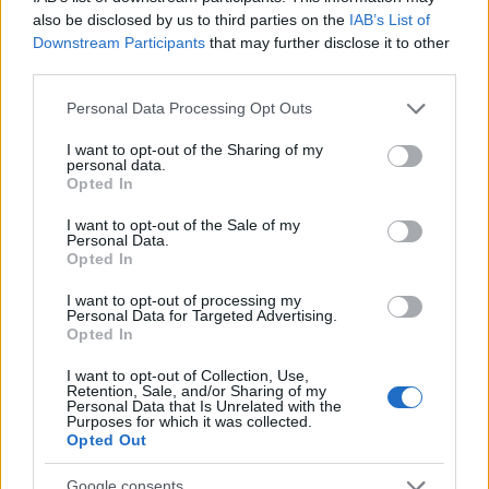
also be disclosed by us to third parties on the
IAB’s List of
az angyalok. Elképesztően varázslatos volt...
Downstream Participants
that may further disclose it to other
Tökéletes.”
third parties.
Azonban azt is hozzátette, ha korábban találkoznak,
Please note that this website/app uses one or more Google
Personal Data Processing Opt Outs
nem biztos, hogy képes lett volna elkötelezni magát
services and may gather and store information including but
egy kapcsolat mellett, így még az időzítést is
not limited to your visit or usage behaviour. You may click to
I want to opt-out of the Sharing of my
personal data.
tökéletesnek találja.
„A tavalyi évem iszonyatosan
grant or deny consent to Google and its third-party tags to
Opted In
use your data for below specified purposes in below Google
kemény volt. Idén találkoztam Tommal, és eltartott
consent section.
egy ideig, míg magamba néztem és megértettem,
I want to opt-out of the Sale of my
Personal Data.
hogy rá kellett jönnöm bizonyos dolgokra, terápiára
Opted In
jártam és önreflexiót gyakoroltam, a megfelelő
I want to opt-out of processing my
pillanatban pedig találkoztam Tommal.”
Abban
Personal Data for Targeted Advertising.
viszont egészen biztos, hogy ezúttal nem áll oltár
Opted In
elé, miután két házassága is zátonyra futott három
I want to opt-out of Collection, Use,
éven belül: 2013 és 2016 között Ryan Sweeting
Retention, Sale, and/or Sharing of my
teniszező felesége volt, míg 2018 és 2021 között
Personal Data that Is Unrelated with the
Purposes for which it was collected.
Karl Cook volt
a házastársa.
Opted Out
Forrás:
pagesix.com
Google consents