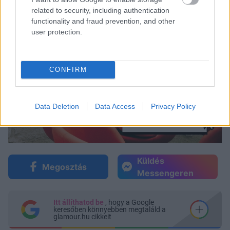
related to security, including authentication
functionality and fraud prevention, and other
user protection.
CONFIRM
Data Deletion
Data Access
Privacy Policy
Küldés
Megosztás
Messengeren
Itt állíthatod be
, hogy a Google
keresőben könnyebben megtaláld a
glamour.hu cikkeit