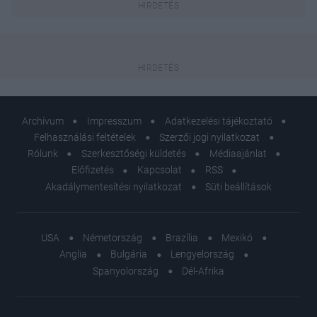
Archívum
Impresszum
Adatkezelési tájékoztató
Felhasználási feltételek
Szerzői jogi nyilatkozat
Rólunk
Szerkesztőségi küldetés
Médiaajánlat
Előfizetés
Kapcsolat
RSS
Akadálymentesítési nyilatkozat
Süti beállítások
USA
Németország
Brazília
Mexikó
Anglia
Bulgária
Lengyelország
Spanyolország
Dél-Afrika