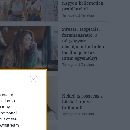
nagyon kellemetlen
problémától
Támogatott Tartalom
Stressz, szoptatás,
fogamzásgátló: a
nőgyógyász
elárulja, mi minden
boríthatja fel az
intim egyensúlyt
Támogatott Tartalom
sonal or
Neked is rosaceás a
ection to
bőrőd? Innen
ou may
tudhatod!
 personal
Támogatott Tartalom
out of the
 downstream