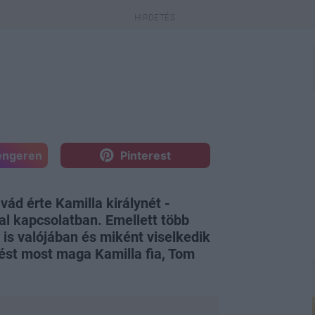
engeren
Pinterest
ád érte Kamilla királynét -
kal kapcsolatban. Emellett több
r is valójában és miként viselkedik
lést most maga Kamilla fia, Tom