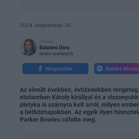
2024. szeptember 30.
Szöveg:
Balatoni Dóra
Online szerkesztő
Megosztás
Küldés Mess
Az elmúlt években, évtizedekben rengeteg v
elsősorban Károly királlyal és a viszonyuk
pletyka is szárnyra kelt arról, milyen embe
a hétköznapokban. Az egyik ilyen híreszte
Parker Bowles cáfolta meg.