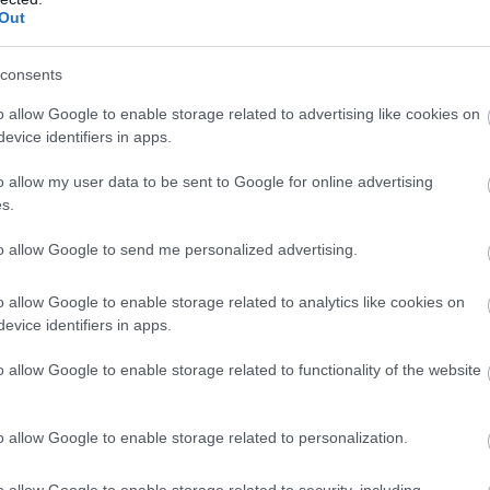
Out
Kamilla királyné
consents
hosszú idő után végre
o allow Google to enable storage related to advertising like cookies on
megszólalt: így van
evice identifiers in apps.
most a rákbeteg Károly
o allow my user data to be sent to Google for online advertising
király
s.
to allow Google to send me personalized advertising.
wles 1973 és 1995 között volt házas, ez
. A királyné ma öt gyermek büszke
o allow Google to enable storage related to analytics like cookies on
n, lányának pedig három. Jó
evice identifiers in apps.
r hivatalos eseményeken is
összefutnak
o allow Google to enable storage related to functionality of the website
o allow Google to enable storage related to personalization.
o allow Google to enable storage related to security, including