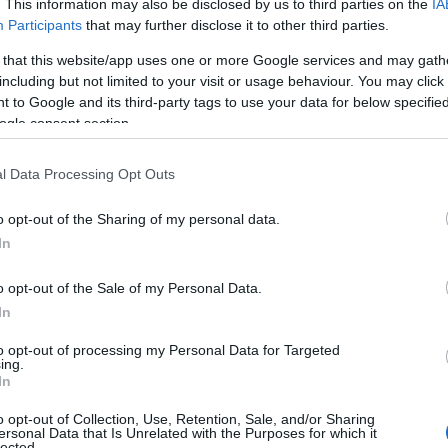
. This information may also be disclosed by us to third parties on the
IA
zó sem igaz.
„Soha életében nem ivott
Participants
that may further disclose it to other third parties.
a férfi szavait a
Hello magazine
. A
a Channel 4 csatornán vetített sitcomnak
 that this website/app uses one or more Google services and may gath
including but not limited to your visit or usage behaviour. You may click 
 to Google and its third-party tags to use your data for below specifi
lta édesanyjáról, például azt, hogy
ogle consent section.
 nagyon jó szakács volt. Teljesen
t például nagyon gyakran."
l Data Processing Opt Outs
roly királlyal
o opt-out of the Sharing of my personal data.
In
apcsolatot ápol Károly királlyal. Már
nagyszerű király lesz belőle.
„Az embert
o opt-out of the Sale of my Personal Data.
k. És édesanyám most boldog. Én mindig
In
s, jó és szeretetreméltó ember.
to opt-out of processing my Personal Data for Targeted
ing.
In
o opt-out of Collection, Use, Retention, Sale, and/or Sharing
ersonal Data that Is Unrelated with the Purposes for which it
lected.