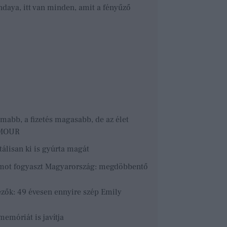
daya, itt van minden, amit a fényűző
mabb, a fizetés magasabb, de az élet
LAMOUR
álisan ki is gyúrta magát
ramot fogyaszt Magyarország: megdöbbentő
ézők: 49 évesen ennyire szép Emily
memóriát is javítja