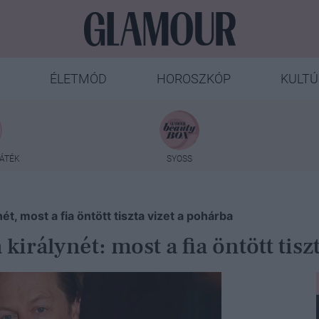
ÉLETMÓD
HOROSZKÓP
KULTÚ
ÁTÉK
SYOSS
t, most a fia öntött tiszta vizet a pohárba
irálynét: most a fia öntött tisz