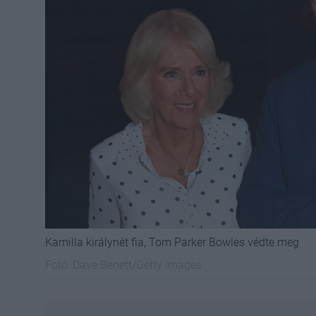
Kamilla királynét fia, Tom Parker Bowles védte meg
Fotó:
Dave Benett/Getty Images