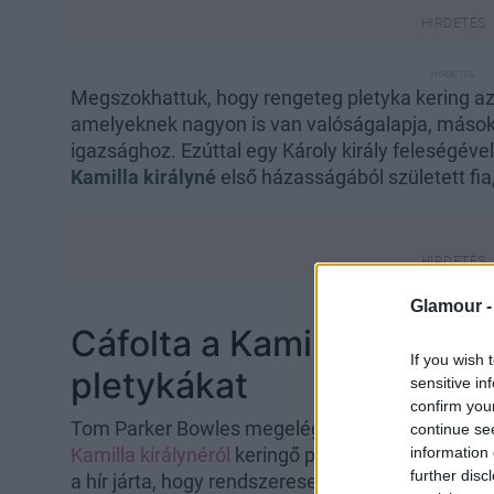
Megszokhattuk, hogy rengeteg pletyka kering az a
amelyeknek nagyon is van valóságalapja, máso
igazsághoz. Ezúttal egy Károly király feleségéve
Kamilla királyné
első házasságából született fi
Glamour 
Cáfolta a Kamilla királyné
If you wish 
pletykákat
sensitive in
confirm you
Tom Parker Bowles megelégelte a hallgatást és 
continue se
information 
Kamilla királynéról
keringő pletykával kapcsolat
further disc
a hír járta, hogy rendszeresen iszik gint és dohá