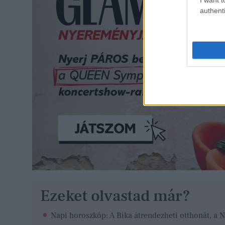
authenti
Ezeket olvastad már?
Napi horoszkóp: A Bika átrendezheti otthonát, a 