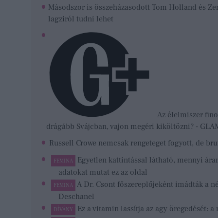
Másodszor is összeházasodott Tom Holland és Zen
lagziról tudni lehet
Az élelmiszer fino
drágább Svájcban, vajon megéri kiköltözni? - G
Russell Crowe nemcsak rengeteget fogyott, de brut
Egyetlen kattintással látható, mennyi á
FEMINA
adatokat mutat ez az oldal
A Dr. Csont főszereplőjeként imádták a n
FEMINA
Deschanel
Ez a vitamin lassítja az agy öregedését: a 
DÍVÁNY