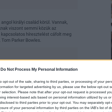
ngol királyi család körül. Vannak,
knak viszont semmi közük az
l kapcsolatos híresztelést cáfolt meg
a, Tom Parker Bowles.
-
Do Not Process My Personal Information
ról terjedő
to opt-out of the sale, sharing to third parties, or processing of your per
formation for targeted advertising by us, please use the below opt-out s
r selection. Please note that after your opt-out request is processed y
megtörte a csendet egy édesanyjáról,
eing interest-based ads based on personal information utilized by us or
disclosed to third parties prior to your opt-out. You may separately opt-
ban.
Károly király
feleségéről ugyanis az
losure of your personal information by third parties on the IAB’s list of
nyzik is. A királyné első házasságából