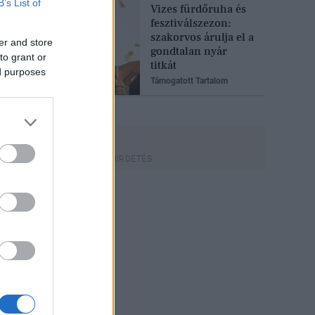
B’s List of
Vizes fürdőruha és
fesztiválszezon:
szakorvos árulja el a
er and store
gondtalan nyár
to grant or
titkát
ed purposes
Támogatott Tartalom