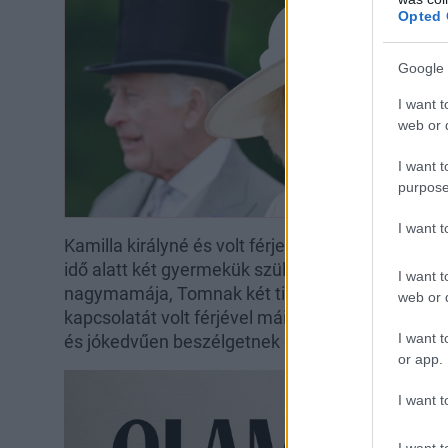
Opted 
Google 
I want t
web or d
I want t
purpose
I want 
Kamilla királyné és volt férje, Andrew Parker-Bo
idő alatt két gyermekük született, Tom és Laura
I want t
nagymamája, Tomnak két tinédzser gyermeke va
web or d
kapcsolatát volt férjével máig megőrizte, olyko
I want t
és jókedvűen beszélgetnek egymással.
or app.
I want t
I want t