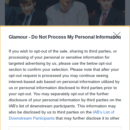
Glamour -
Do Not Process My Personal Information
If you wish to opt-out of the sale, sharing to third parties, or
processing of your personal or sensitive information for
targeted advertising by us, please use the below opt-out
Harry herceg egykor azt hitte, hogy
section to confirm your selection. Please note that after your
Diana hercegnő megjátszotta a
opt-out request is processed you may continue seeing
interest-based ads based on personal information utilized by
halálát
us or personal information disclosed to third parties prior to
your opt-out. You may separately opt-out of the further
disclosure of your personal information by third parties on the
Harry herceg egészen megdöbbent a reakciójuktól,
IAB’s list of downstream participants. This information may
amíg el nem mesélték neki, hogy rendszeres, sőt
also be disclosed by us to third parties on the
IAB’s List of
megszállott nézői a sorozatnak, amelyben Meghan
Downstream Participants
that may further disclose it to other
Markle akkoriban Rachel Zane karakterét játszotta.
third parties.