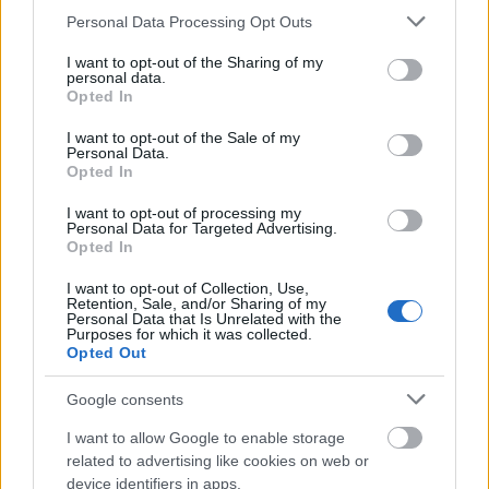
Ezután elárasztották a kérdéseikkel, mire Harry
Please note that this website/app uses one or more Google
Personal Data Processing Opt Outs
herceg elmesélte nekik az ismerkedésük
services and may gather and store information including but
történetének erősen cenzúrázott változatát.
not limited to your visit or usage behaviour. You may click to
I want to opt-out of the Sharing of my
personal data.
grant or deny consent to Google and its third-party tags to
Opted In
Harry herceg lelkesen várta, hogy négyes együtt
use your data for below specified purposes in below Google
töltse az időt, amikor azonban elújságolta, hogy
consent section.
I want to opt-out of the Sale of my
szerinte Meghan Markle az igazi, Vilmos herceg
Personal Data.
Opted In
nem gratulált neki, hanem figyelmeztette, hogy
lassítson: „
Végülis ő egy amerikai színésznő Harold,
I want to opt-out of processing my
bármi megtörténhet
”.
Personal Data for Targeted Advertising.
Opted In
Tudj meg többet a királyi
I want to opt-out of Collection, Use,
Retention, Sale, and/or Sharing of my
családról:
Personal Data that Is Unrelated with the
Purposes for which it was collected.
Opted Out
Harry herceg elveszítette a testvérét, méghozzá
Katalin hercegné miatt
Google consents
Meghan Markle bekerült a nárcisztikusok
I want to allow Google to enable storage
csarnokába, felháborodott az internet
related to advertising like cookies on web or
Károly király békülni akar fiával, és ezért nagyon
device identifiers in apps.