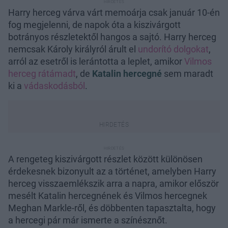
Harry herceg várva várt memoárja csak január 10-én
fog megjelenni, de napok óta a kiszivárgott
botrányos részletektől hangos a sajtó. Harry herceg
nemcsak Károly királyról árult el
undorító dolgokat
,
arról az esetről is lerántotta a leplet, amikor
Vilmos
herceg rátámadt
, de
Katalin hercegné
sem maradt
ki a
vádaskodásból
.
A rengeteg kiszivárgott részlet között különösen
érdekesnek bizonyult az a történet, amelyben Harry
herceg visszaemlékszik arra a napra, amikor először
mesélt Katalin hercegnének és Vilmos hercegnek
Meghan Markle-ről, és döbbenten tapasztalta, hogy
a hercegi pár már ismerte a színésznőt.