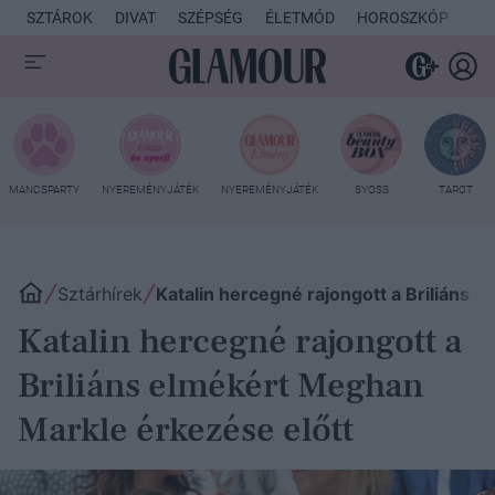
SZTÁROK
DIVAT
SZÉPSÉG
ÉLETMÓD
HOROSZKÓP
KU
MANCSPARTY
NYEREMÉNYJÁTÉK
NYEREMÉNYJÁTÉK
SYOSS
TAROT
Sztárhírek
Katalin hercegné rajongott a Briliáns 
Katalin hercegné rajongott a
Briliáns elmékért Meghan
Markle érkezése előtt