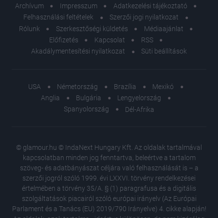
Archívum
Impresszum
Adatkezelési tájékoztató
Felhasználási feltételek
Szerzői jogi nyilatkozat
Rólunk
Szerkesztőségi küldetés
Médiaajánlat
Előfizetés
Kapcsolat
RSS
Akadálymentesítési nyilatkozat
Süti beállítások
USA
Németország
Brazília
Mexikó
Anglia
Bulgária
Lengyelország
Spanyolország
Dél-Afrika
© glamour.hu © IndaNext Hungary Kft. Az oldalak tartalmával
kapcsolatban minden jog fenntartva, beleértve a tartalom
szöveg- és adatbányászat céljára való felhasználását is – a
szerzői jogról szóló 1999. évi LXXVI. törvény rendelkezései
értelmében a törvény 35/A. § (1) paragrafusa és a digitális
szolgáltatások piacairól szóló európai irányelv (Az Európai
Parlament és a Tanács (EU) 2019/790 Irányelve) 4. cikke alapján!