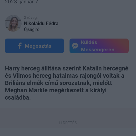
2023. január 7.
Szöveg:
Nikolaidu Fédra
Újságíró
Küldés
Megosztás
Messengeren
Harry herceg állítása szerint Katalin hercegné
és Vilmos herceg hatalmas rajongói voltak a
Briliáns elmék című sorozatnak, mielőtt
Meghan Markle megérkezett a királyi
családba.