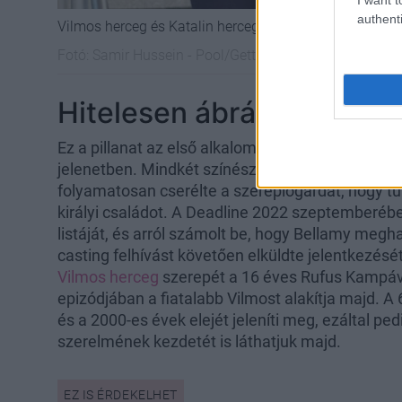
authenti
Vilmos herceg és Katalin hercegné 20 éve vannak együt
Fotó:
Samir Hussein - Pool/Getty Images
Hitelesen ábrázolják a kir
Ez a pillanat az első alkalom, amikor McVey-t és
jelenetben. Mindkét színész a sorozat utolsó éva
folyamatosan cserélte a szereplőgárdát, hogy t
királyi családot. A Deadline 2022 szeptemberé
listáját, és arról számolt be, hogy Bellamy megh
casting felhívást követően elküldte jelentkezésé
Vilmos herceg
szerepét a 16 éves Rufus Kampáva
epizódjában a fiatalabb Vilmost alakítja majd. A
és a 2000-es évek elejét jeleníti meg, ezáltal p
szerelmének kezdetét is láthatjuk majd.