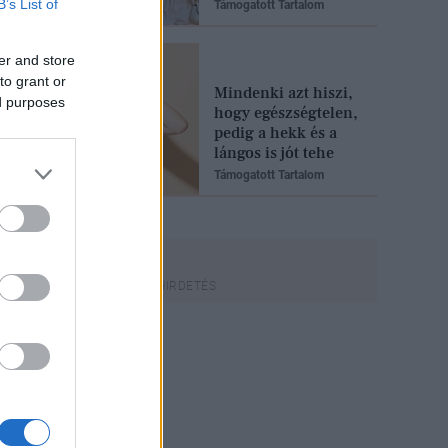
B’s List of
Támogatott Tartalom
er and store
to grant or
Mindenki azt hiszi,
ed purposes
hogy egészségtelen,
pedig a hekk és a
lángos is jót tehe
Támogatott Tartalom