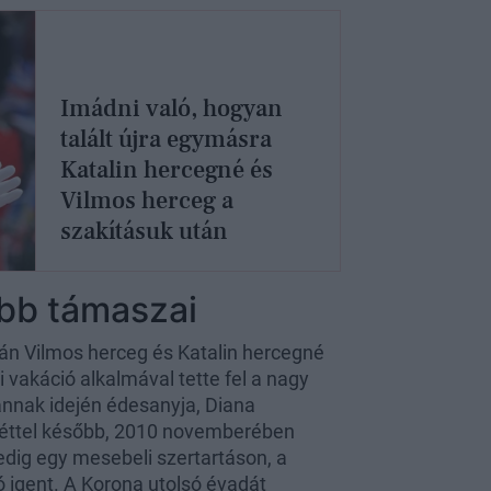
Imádni való, hogyan
talált újra egymásra
Katalin hercegné és
Vilmos herceg a
szakításuk után
bb támaszai
tán Vilmos herceg és Katalin hercegné
 vakáció alkalmával tette fel a nagy
annak idején édesanyja, Diana
 héttel később, 2010 novemberében
edig egy mesebeli szertartáson, a
 igent. A Korona utolsó évadát