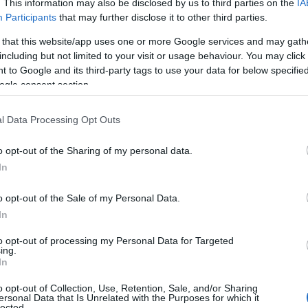
. This information may also be disclosed by us to third parties on the
IA
Participants
that may further disclose it to other third parties.
kék kapucnis pulcsiban, mellette pedig
 that this website/app uses one or more Google services and may gath
életes sportszerelésben, épp
including but not limited to your visit or usage behaviour. You may click 
llanaton látható, hogy Vilmost azonnal
 to Google and its third-party tags to use your data for below specifi
zer is utánafordul. A képek a PEOPLE
ogle consent section.
l Data Processing Opt Outs
júban
elmondta
, hogy időbe telt, mire ő
n félénksége miatt.
„Azt hiszem, azt
o opt-out of the Sharing of my personal data.
ztam veled, és szinte elszaladtam
In
n zavarba jöttem a találkozás miatt."
ettek.
„Először több mint egy évig
o opt-out of the Sale of my Personal Data.
gyanebben a beszélgetésben.
In
atunk.”
to opt-out of processing my Personal Data for Targeted
ing.
In
o opt-out of Collection, Use, Retention, Sale, and/or Sharing
ersonal Data that Is Unrelated with the Purposes for which it
lected.