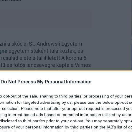
zni a skóciai St. Andrews-i Egyetem
gné
egyetemistaként találkoztak, és
család élete által ihletett A korona 6.
füles fotós lencsevégre kapta a Vilmos
n hercegnét játszó Meg Bellamy
-
Do Not Process My Personal Information
to opt-out of the sale, sharing to third parties, or processing of your per
formation for targeted advertising by us, please use the below opt-out s
r selection. Please note that after your opt-out request is processed y
eing interest-based ads based on personal information utilized by us or
 zavarba jött Vilmos
disclosed to third parties prior to your opt-out. You may separately opt-
losure of your personal information by third parties on the IAB’s list of