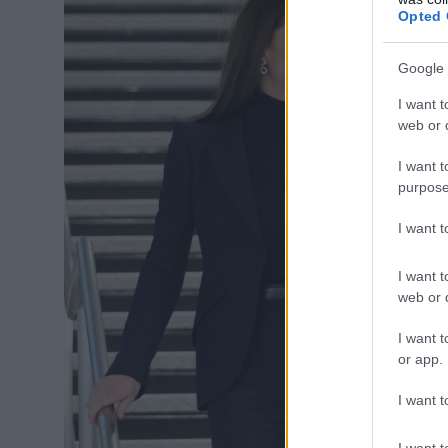
Opted 
Google 
I want t
web or d
I want t
purpose
I want 
I want t
web or d
I want t
or app.
I want t
I want t