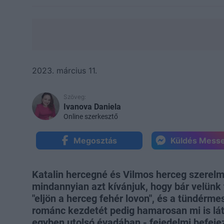
2023. március 11.
Szöveg:
Ivanova Daniela
Online szerkesztő
Megosztás
Küldés Mess
Katalin hercegné és Vilmos herceg szerelme
mindannyian azt kívánjuk, hogy bár velünk t
"eljön a herceg fehér lovon", és a tündérme
románc kezdetét pedig hamarosan mi is lát
egyben utolsó évadában - fejedelmi befejez