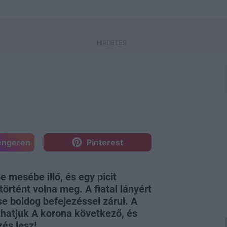
engeren
Pinterest
 mesébe illő, és egy picit
örtént volna meg. A fiatal lányért
se boldog befejezéssel zárul. A
hatjuk A korona következő, és
és lesz!