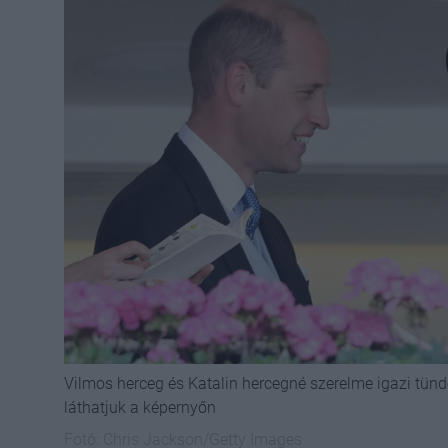
Vilmos herceg és Katalin hercegné szerelme igazi tün
láthatjuk a képernyőn
Fotó:
Chris Jackson/Getty Images