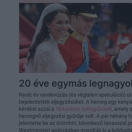
20 éve egymás legnagyo
Nyolc év randevúzás (és végtelen spekuláció) u
bejelentették eljegyzésüket. A herceg egy kenyai
kérdést azzal a
18 karátos zafírgyűrűvel
, amely 
hercegnő eljegyzési gyűrűje volt. A pár néhány
jelentette be az örömhírt, következő tavasszal p
Westminsteri apátságban mondták ki a boldogító