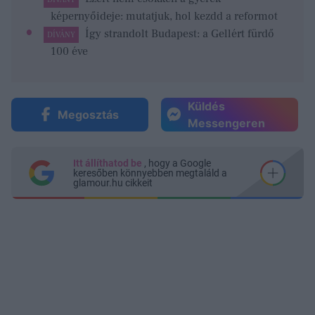
képernyőideje: mutatjuk, hol kezdd a reformot
Így strandolt Budapest: a Gellért fürdő
DÍVÁNY
100 éve
Küldés
Megosztás
Messengeren
Itt állíthatod be
, hogy a Google
keresőben könnyebben megtaláld a
glamour.hu cikkeit