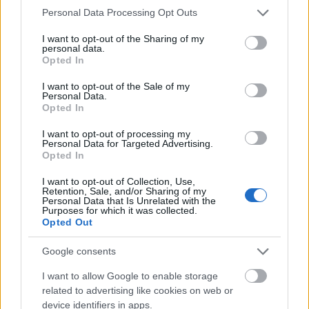
vagy futni a szigetre, nekem a sport mindig egy hobbi
Please note that this website/app uses one or more Google
Personal Data Processing Opt Outs
volt, egy olyan hobbi, amit nem szerettem csinálni,
services and may gather and store information including but
not limited to your visit or usage behaviour. You may click to
I want to opt-out of the Sharing of my
olyan kötelező hobbi volt..."
- mesélte az
RTL
personal data.
grant or deny consent to Google and its third-party tags to
Klubnak
.
Opted In
use your data for below specified purposes in below Google
consent section.
Teljesen beleszeretett a
I want to opt-out of the Sale of my
Personal Data.
Opted In
sportba
I want to opt-out of processing my
Hozzátette, immár hónapok óta ezzel kel és ezzel
Personal Data for Targeted Advertising.
Opted In
fekszik, körülbelül 9-10 edzése van a héten.
Függetlenül attól, hogy mi lesz a mérkőzés
I want to opt-out of Collection, Use,
Retention, Sale, and/or Sharing of my
eredménye, biztos benne, hogy folytatni fogja.
Personal Data that Is Unrelated with the
Teljesen beleszeretett a sportba, nagyon élvezi,
Purposes for which it was collected.
Opted Out
ahogyan ő fogalmaz, a boksz igazán szórakoztató
és érdekes
sport
.
Google consents
I want to allow Google to enable storage
related to advertising like cookies on web or
device identifiers in apps.