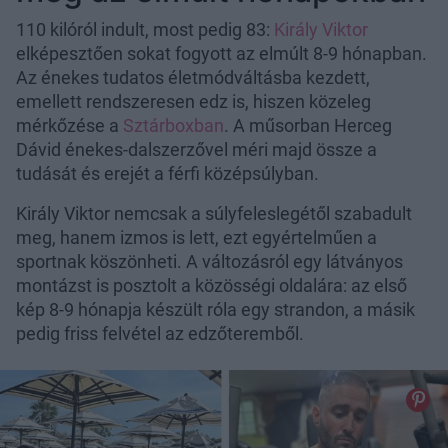
110 kilóról indult, most pedig 83:
Király Viktor
elképesztően sokat fogyott az elmúlt 8-9 hónapban.
Az énekes tudatos életmódváltásba kezdett,
emellett rendszeresen edz is, hiszen közeleg
mérkőzése a
Sztárboxban
. A műsorban Herceg
Dávid énekes-dalszerzővel méri majd össze a
tudását és erejét a férfi középsúlyban.
Király Viktor nemcsak a súlyfeleslegétől szabadult
meg, hanem izmos is lett, ezt egyértelműen a
sportnak köszönheti. A változásról egy látványos
montázst is posztolt a közösségi oldalára: az első
kép 8-9 hónapja készült róla egy strandon, a másik
pedig friss felvétel az edzőteremből.