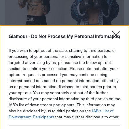
Glamour -
Do Not Process My Personal Information
Sztárbox: Kis híján sírógörcs lett a
vége Shane Tusup és Torghelle
If you wish to opt-out of the sale, sharing to third parties, or
processing of your personal or sensitive information for
Sándor könyörtelen összecsapásának
targeted advertising by us, please use the below opt-out
section to confirm your selection. Please note that after your
opt-out request is processed you may continue seeing
„Minél többet kesztyűzik az ember, minél többet jár le
interest-based ads based on personal information utilized by
edzeni, annál magabiztosabb. Én egy elég mély
us or personal information disclosed to third parties prior to
gödörből jöttem ki. (...) Még soha nem volt olyan az
your opt-out. You may separately opt-out of the further
életemben, hogy ennyire engedjem magam. Amikor
disclosure of your personal information by third parties on the
az ember nagyon sokáig lent van lelkileg, az a
IAB’s list of downstream participants. This information may
also be disclosed by us to third parties on the
IAB’s List of
magabiztosságában is érződik. (…) Teljesen
Downstream Participants
that may further disclose it to other
megváltozott az életem, nem mondom azt, hogy
third parties.
korábban egyáltalán nem jártam le a terembe gyúrni