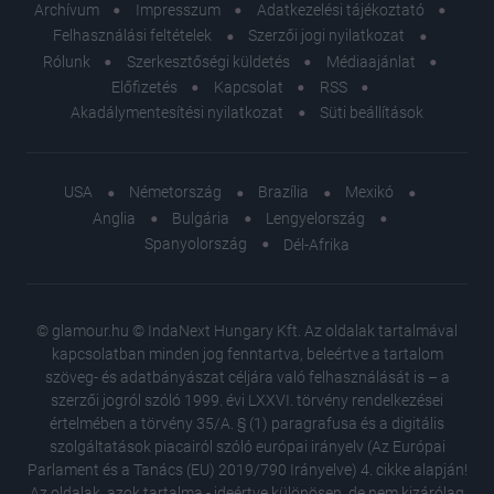
Archívum
Impresszum
Adatkezelési tájékoztató
Felhasználási feltételek
Szerzői jogi nyilatkozat
Rólunk
Szerkesztőségi küldetés
Médiaajánlat
Előfizetés
Kapcsolat
RSS
Akadálymentesítési nyilatkozat
Süti beállítások
USA
Németország
Brazília
Mexikó
Anglia
Bulgária
Lengyelország
Spanyolország
Dél-Afrika
© glamour.hu © IndaNext Hungary Kft. Az oldalak tartalmával
kapcsolatban minden jog fenntartva, beleértve a tartalom
szöveg- és adatbányászat céljára való felhasználását is – a
szerzői jogról szóló 1999. évi LXXVI. törvény rendelkezései
értelmében a törvény 35/A. § (1) paragrafusa és a digitális
szolgáltatások piacairól szóló európai irányelv (Az Európai
Parlament és a Tanács (EU) 2019/790 Irányelve) 4. cikke alapján!
Az oldalak, azok tartalma - ideértve különösen, de nem kizárólag