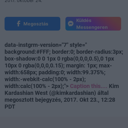
2017. október 24.
Küldés
Megosztás
Messengeren
data-instgrm-version="7" style="
background:#FFF; border:0; border-radius:3px;
box-shadow:0 0 1px 0 rgba(0,0,0,0.5),0 1px
10px 0 rgba(0,0,0,0.15); margin: 1px; max-
width:658px; padding:0; width:99.375%;
width:-webkit-calc(100% - 2px);
width:calc(100% - 2px);">
Caption this....
Kim
Kardashian West (@kimkardashian) által
megosztott bejegyzés, 2017. Okt 23., 12:28
PDT