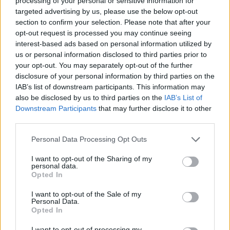
processing of your personal or sensitive information for
src="//platform.twitter.com/widgets.js"
targeted advertising by us, please use the below opt-out
charset="utf-8">
section to confirm your selection. Please note that after your
opt-out request is processed you may continue seeing
Ezt olvastad már?
Egy 16 éves srác beöltözött Kris
interest-based ads based on personal information utilized by
us or personal information disclosed to third parties prior to
Jennernek, és az egész internet a feje tetejére állt
your opt-out. You may separately opt-out of the further
Megöltem mindhárom férjem és sose kaptok el!
disclosure of your personal information by third parties on the
IAB’s list of downstream participants. This information may
Kris Jenner out here serving &quot;I Murdered My 3
also be disclosed by us to third parties on the
IAB’s List of
Husbands And You'll Never Catch Me&quot; tease
Downstream Participants
that may further disclose it to other
third parties.
pic.twitter.com/daf4VckVQZ
&mdash; Ridiculous
Nicholas (@bibble8gubbles)
2017. október 23.
Please note that this website/app uses one or more Google
Personal Data Processing Opt Outs
src="//platform.twitter.com/widgets.js"
services and may gather and store information including but
charset="utf-8">
not limited to your visit or usage behaviour. You may click to
I want to opt-out of the Sharing of my
personal data.
grant or deny consent to Google and its third-party tags to
Opted In
Én gazdag vagyok, ti pedig mind szegények. LOL!
use your data for below specified purposes in below Google
consent section.
I want to opt-out of the Sale of my
Kris Jenner with the &#8220;I&#8217;m rich and
Personal Data.
Opted In
y&#8217;all poor&#8221; looks. LOL!
pic.twitter.com/1d8bm8k9S0
&mdash; &#8216;
I want to opt-out of processing my