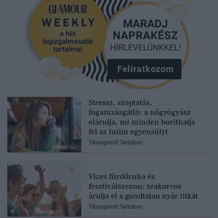
Feliratkozom
Stressz, szoptatás,
fogamzásgátló: a nőgyógyász
elárulja, mi minden boríthatja
fel az intim egyensúlyt
Támogatott Tartalom
Vizes fürdőruha és
fesztiválszezon: szakorvos
árulja el a gondtalan nyár titkát
Támogatott Tartalom