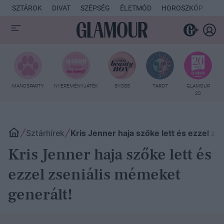
SZTÁROK
DIVAT
SZÉPSÉG
ÉLETMÓD
HOROSZKÓP
KU
MANCSPARTY
NYEREMÉNYJÁTÉK
SYOSS
TAROT
GLAMOUR
20
Sztárhírek
Kris Jenner haja szőke lett és ezzel zs
Kris Jenner haja szőke lett és
ezzel zseniális mémeket
generált!