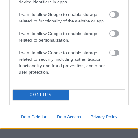
device identifiers in apps.
I want to allow Google to enable storage
related to functionality of the website or app.
I want to allow Google to enable storage
related to personalization.
I want to allow Google to enable storage
related to security, including authentication
functionality and fraud prevention, and other
user protection.
Küldés
Megosztás
Messengeren
CONFIRM
Itt állíthatod be
, hogy a Google
keresőben könnyebben megtaláld a
glamour.hu cikkeit
Data Deletion
Data Access
Privacy Policy