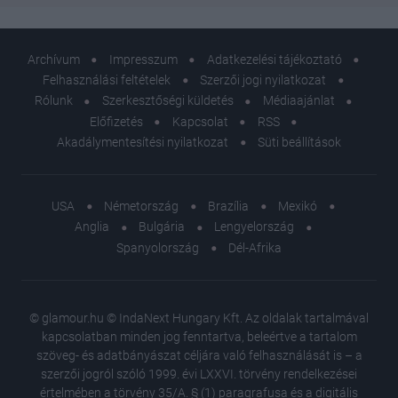
Archívum
Impresszum
Adatkezelési tájékoztató
Felhasználási feltételek
Szerzői jogi nyilatkozat
Rólunk
Szerkesztőségi küldetés
Médiaajánlat
Előfizetés
Kapcsolat
RSS
Akadálymentesítési nyilatkozat
Süti beállítások
USA
Németország
Brazília
Mexikó
Anglia
Bulgária
Lengyelország
Spanyolország
Dél-Afrika
© glamour.hu © IndaNext Hungary Kft. Az oldalak tartalmával
kapcsolatban minden jog fenntartva, beleértve a tartalom
szöveg- és adatbányászat céljára való felhasználását is – a
szerzői jogról szóló 1999. évi LXXVI. törvény rendelkezései
értelmében a törvény 35/A. § (1) paragrafusa és a digitális