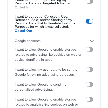
(@milesjtp)
2017. október 23.
Personal Data for Targeted Advertising.
Opted In
src="//platform.twitter.com/widgets.js"
charset="utf-8">
I want to opt-out of Collection, Use,
Retention, Sale, and/or Sharing of my
Personal Data that Is Unrelated with the
Így üldögél Kris, miután bezsebelte a terhességekről
Purposes for which it was collected.
adott információkért a pénzt!
Opted Out
Google consents
I want to allow Google to enable storage
related to advertising like cookies on web or
device identifiers in apps.
I want to allow my user data to be sent to
Google for online advertising purposes.
I want to allow Google to send me
personalized advertising.
I want to allow Google to enable storage
related to analytics like cookies on web or