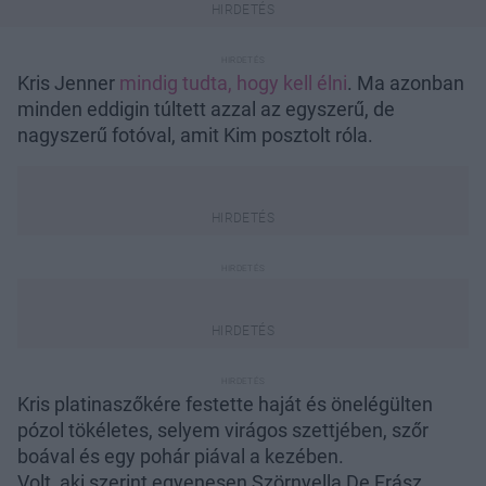
Kris Jenner
mindig tudta, hogy kell élni
. Ma azonban
minden eddigin túltett azzal az egyszerű, de
nagyszerű fotóval, amit Kim posztolt róla.
Kris platinaszőkére festette haját és önelégülten
pózol tökéletes, selyem virágos szettjében, szőr
boával és egy pohár piával a kezében.
Volt, aki szerint egyenesen Szörnyella De Frász