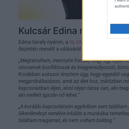
authenti
Kulcsár Edina megtalálta 
Edina tavaly nyáron, a
GLAMOUR
első digitális 
őszintén mesélt a válásáról és Márkkal való kapc
„Megtanultam, mennyire fontos, hogy egy olyan cs
nincsenek konfliktusok és kiegyensúlyozott, bizt
Korábban sokszor éreztem úgy, hogy egyedül vag
megpróbáltatáson, amit az élet hoz, miközben min
kapcsolatban éljen, ahol olyan társa van, aki megé
aki mellett igazán nő lehet.”
„A korábbi kapcsolataim egyikében sem találta
Sikerélményt remélve inkább a munkába temetke
találtam magamat, és nem voltam boldog.”