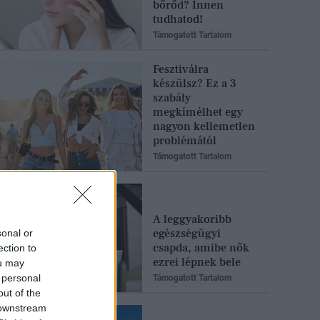
bőrőd? Innen
tudhatod!
Támogatott Tartalom
Fesztiválra
készülsz? Ez a 3
szabály
megkímélhet egy
nagyon kellemetlen
problémától
Támogatott Tartalom
A leggyakoribb
egészségügyi
sonal or
csapda, amibe nők
ection to
ezrei lépnek bele
ou may
 personal
Támogatott Tartalom
out of the
 downstream