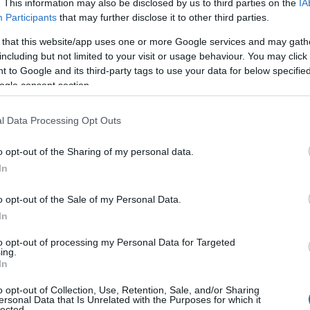
. This information may also be disclosed by us to third parties on the
IA
Participants
that may further disclose it to other third parties.
 that this website/app uses one or more Google services and may gath
including but not limited to your visit or usage behaviour. You may click 
 to Google and its third-party tags to use your data for below specifi
ogle consent section.
l Data Processing Opt Outs
o opt-out of the Sharing of my personal data.
In
o opt-out of the Sale of my Personal Data.
In
to opt-out of processing my Personal Data for Targeted
ing.
In
o opt-out of Collection, Use, Retention, Sale, and/or Sharing
ersonal Data that Is Unrelated with the Purposes for which it
lected.