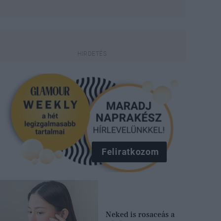
Feliratkozom
Neked is rosaceás a