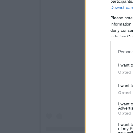
participants
Downstream 
Please note
information 
deny consent
in below Go
Persona
I want t
Opted 
I want t
Opted 
I want 
Advertis
Opted 
I want t
of my P
was col