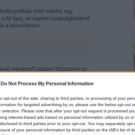
 boldogabbak, mint valaha: egy
 a hír igaz, az egykori szépségkirálynő
ták a követőiknek!
yával, mindentől jobban! Köszönöm az
unk. Nagyon nagy vágyam volt, igazából
ICSI HERCEGEMMM! Várunk nagyon
-
Do Not Process My Personal Information
kemény belőlem, de most már három
to opt-out of the sale, sharing to third parties, or processing of your per
formation for targeted advertising by us, please use the below opt-out s
r selection. Please note that after your opt-out request is processed y
eing interest-based ads based on personal information utilized by us or
disclosed to third parties prior to your opt-out. You may separately opt-
losure of your personal information by third parties on the IAB’s list of