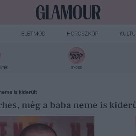
ÉLETMÓD
HOROSZKÓP
KULTÚ
ÁTÉK
SYOSS
neme is kiderült
rhes, még a baba neme is kiderü