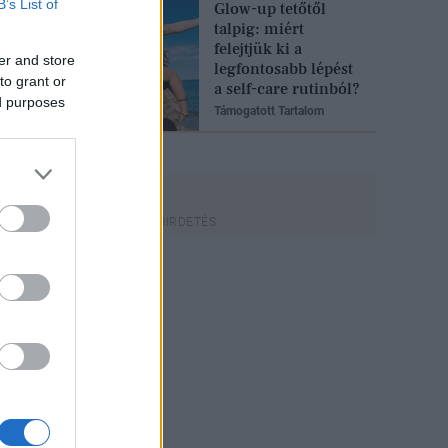
B’s List of
Glow-up tetőtől
talpig: miért
felejtjük ki a
er and store
legfontosabb lépést
to grant or
a self-care rutinból?
ed purposes
Támogatott Tartalom