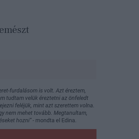
lemészt
et-furdalásom is volt. Azt éreztem,
 tudtam velük éreztetni az önfeledt
ezni feléjük, mint azt szerettem volna.
 így nem mehet tovább. Megtanultam,
éseket hozni” -
mondta el Edina.