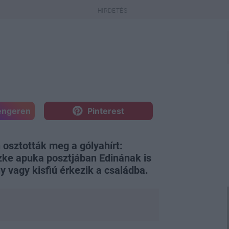
engeren
Pinterest
 osztották meg a gólyahírt:
ke apuka posztjában Edinának is
ny vagy kisfiú érkezik a családba.