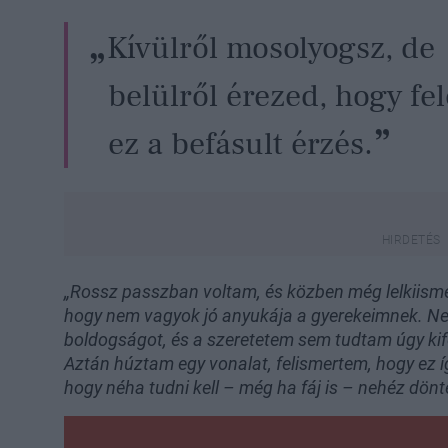
Kívülről mosolyogsz, de
belülről érezed, hogy fe
ez a befásult érzés.
„Rossz passzban voltam, és közben még lelkiismer
hogy nem vagyok jó anyukája a gyerekeimnek. Nem
boldogságot, és a szeretetem sem tudtam úgy kifej
Aztán húztam egy vonalat, felismertem, hogy ez
hogy néha tudni kell – még ha fáj is – nehéz dönt