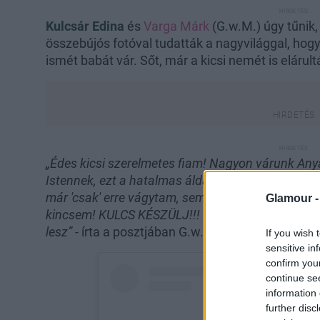
Kulcsár Edina
és
Varga Márk
(G.w.M.) úgy tűnik,
összebújós fotóval tudatták a nagyvilággal, hogy
ismét babát vár. Sőt, már a kicsi nemét is elárul
„Édes kicsi szerelmetes fiam! Nagyon várunk An
Istennek, ezt a hatalmas áldást, amit ismét kapt
már 'csak' erre vágytam, semmi másra. RÁD K
Glamour 
kincsem! KULCS KÉSZÜLJ!!! Tudod, hogy egy is 
lesz”
- írta a posztjában G.w.M.
If you wish 
sensitive in
confirm you
continue se
information 
further disc