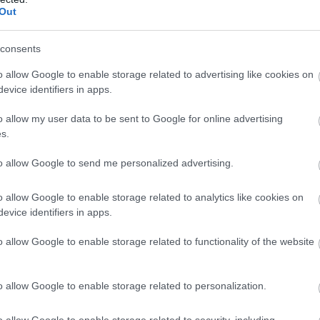
Out
consents
o allow Google to enable storage related to advertising like cookies on
evice identifiers in apps.
ndóssága. Első házasságából két
 2020-ban látta meg a napvilágot.
o allow my user data to be sent to Google for online advertising
g tavaly májusban érkezett a
s.
to allow Google to send me personalized advertising.
o allow Google to enable storage related to analytics like cookies on
evice identifiers in apps.
„Egyesek szerint azért
vagyok szar anya, mert
o allow Google to enable storage related to functionality of the website
új fejezetet mertem
kezdeni” - Kulcsár
o allow Google to enable storage related to personalization.
Edina szívszorító
o allow Google to enable storage related to security, including